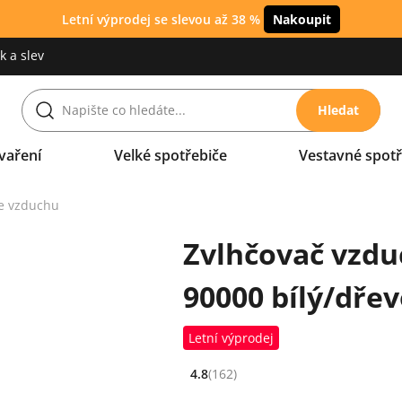
Letní výprodej se slevou až 38 %
Nakoupit
 a slev
Hledat
vaření
Velké spotřebiče
Vestavné spotř
e vzduchu
Zvlhčovač vzdu
90000 bílý/dře
Letní výprodej
4.8
(162)
Hodnocení: 4.8 z 5 (162 recenzí)