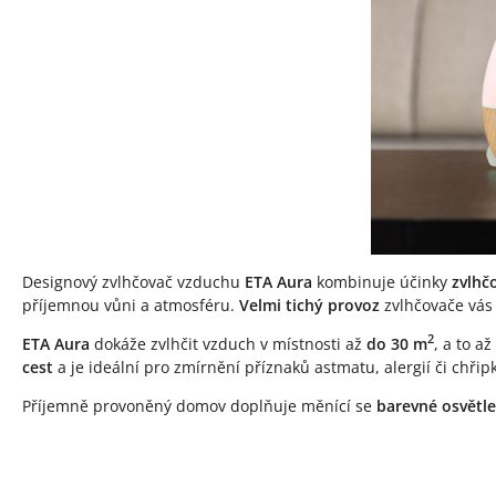
Designový zvlhčovač vzduchu
ETA Aura
kombinuje účinky
zvlhč
příjemnou vůni a atmosféru.
Velmi tichý provoz
zvlhčovače vás
2
ETA Aura
dokáže zvlhčit vzduch v místnosti až
do 30 m
, a to až
cest
a je ideální pro zmírnění příznaků astmatu, alergií či chřipk
Příjemně provoněný domov doplňuje měnící se
barevné osvětle