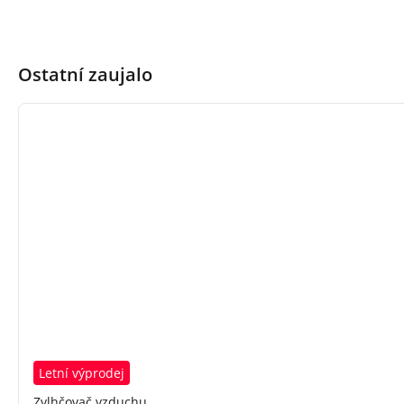
Ostatní zaujalo
Letní výprodej
Zvlhčovač vzduchu