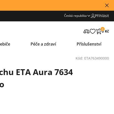
Přihlásit
Česká republika
0
0 Kč
ebiče
Péče a zdraví
Příslušenství
Kód: ETA763490000
chu ETA Aura 7634
vo