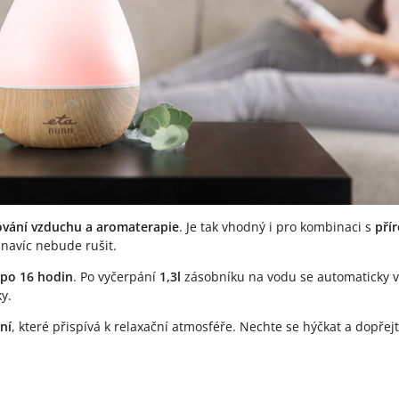
ování vzduchu a aromaterapie
. Je tak vhodný i pro kombinaci s
přír
 navíc nebude rušit.
po 16 hodin
. Po vyčerpání
1,3l
zásobníku na vodu se automaticky v
y.
ní
, které přispívá k relaxační atmosféře. Nechte se hýčkat a dopře