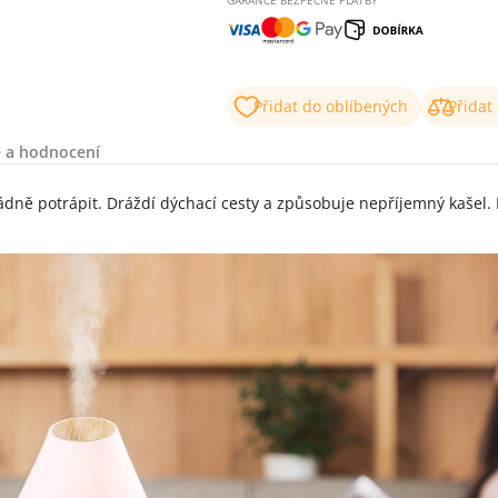
Přidat do oblíbených
Přidat
 a hodnocení
ně potrápit. Dráždí dýchací cesty a způsobuje nepříjemný kašel. 