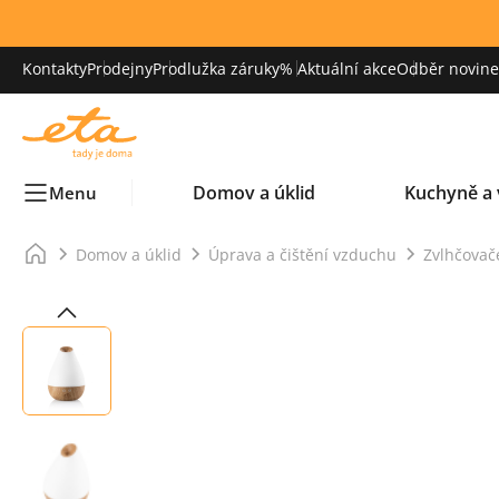
Kontakty
Prodejny
Prodlužka záruky
% Aktuální akce
Odběr novinek
Domov a úklid
Kuchyně a 
Menu
Domov a úklid
Úprava a čištění vzduchu
Zvlhčovač