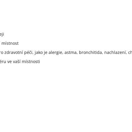
eji
í místnost
dravotní péči, jako je alergie, astma, bronchitida, nachlazení, chř
ru ve vaší místnosti