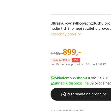
Ultrazvukový zvlhčovač vzduchu pro 
hodin tichého nepřetržitého provoz
Podrobný popis
899,-
1 199,-
Ušetříte 300 Kč
-25%
nejnižší cena za posledních 30 dnů 1 199 Kč
Skladem v e-shopu
u vás již 7. 8.
ihned k dispozici
na
39 prodejná
Rezervovat na prodejně
GARANCE BEZPEČNÉ PLATBY