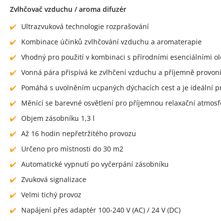
Zvlhčovač vzduchu / aroma difuzér
Ultrazvuková technologie rozprašování
Kombinace účinků zvlhčování vzduchu a aromaterapie
Vhodný pro použití v kombinaci s přírodními esenciálními ol
Vonná pára přispívá ke zvlhčení vzduchu a příjemně provon
Pomáhá s uvolněním ucpaných dýchacích cest a je ideální pro z
Měnící se barevné osvětlení pro příjemnou relaxační atmosfé
Objem zásobníku 1,3 l
Až 16 hodin nepřetržitého provozu
Určeno pro místnosti do 30 m2
Automatické vypnutí po vyčerpání zásobníku
Zvuková signalizace
Velmi tichý provoz
Napájení přes adaptér 100-240 V (AC) / 24 V (DC)