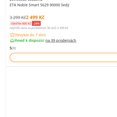
ETA Noble Smart 5629 90000 šedý
Cena s DPH:
2 499 Kč
Původní cena s DPH:
3 299 Kč
Ušetříte 800 Kč
-24%
nejnižší cena za posledních 30 dnů
3 299 Kč
Obvykle do 7 dnů
ihned k dispozici
na
39 prodejnách
5
(8)
Hodnocení: 5 z 5 (8 recenzí)