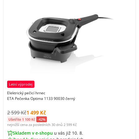
Letní výprodej
Elektrický pečicí hrnec
ETA Pečenka Optima 1133 90030 černý
Původní cena s DPH:
Cena s DPH:
2 599 Kč
1 499 Kč
Ušetříte 1 100 Kč
-42%
nejnižší cena za posledních 30 dnů
2 599 Kč
Skladem v e-shopu
u vás již 10. 8.