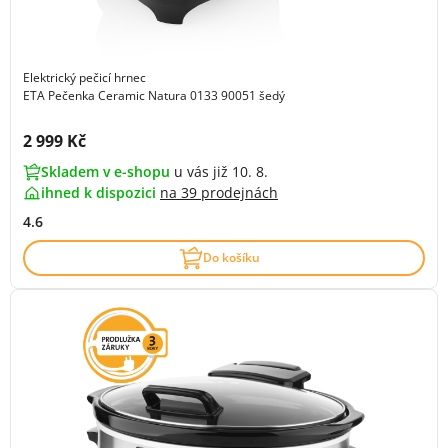
Elektrický pečicí hrnec
ETA Pečenka Ceramic Natura 0133 90051 šedý
Cena s DPH:
2 999 Kč
Skladem v e-shopu
u vás již 10. 8.
ihned k dispozici
na
39 prodejnách
4.6
Do košíku