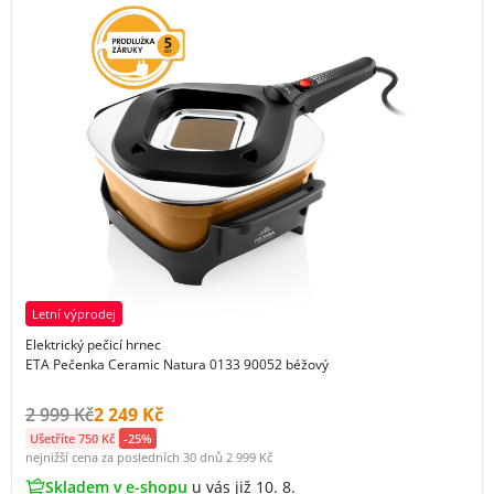
Letní výprodej
Elektrický pečicí hrnec
ETA Pečenka Ceramic Natura 0133 90052 béžový
Původní cena s DPH:
Cena s DPH:
2 999 Kč
2 249 Kč
Ušetříte 750 Kč
-25%
nejnižší cena za posledních 30 dnů
2 999 Kč
Skladem v e-shopu
u vás již 10. 8.