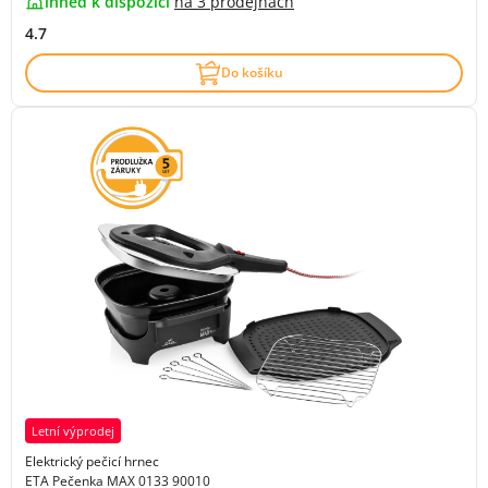
ihned k dispozici
na
3 prodejnách
4.7
Do košíku
Letní výprodej
Elektrický pečicí hrnec
ETA Pečenka MAX 0133 90010