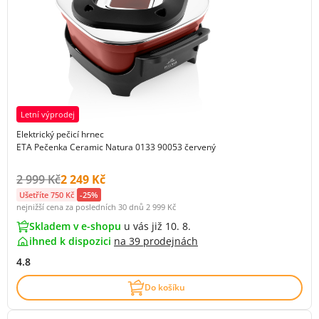
Letní výprodej
Elektrický pečicí hrnec
ETA Pečenka Ceramic Natura 0133 90053 červený
Původní cena s DPH:
Cena s DPH:
2 999 Kč
2 249 Kč
Ušetříte 750 Kč
-25%
nejnižší cena za posledních 30 dnů
2 999 Kč
Skladem v e-shopu
u vás již 10. 8.
ihned k dispozici
na
39 prodejnách
4.8
Do košíku