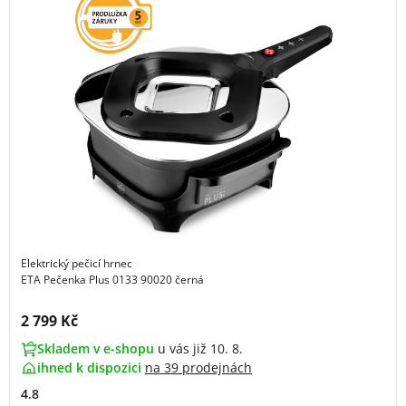
Elektrický pečicí hrnec
ETA Pečenka Plus 0133 90020 černá
Cena s DPH:
2 799 Kč
Skladem v e-shopu
u vás již 10. 8.
ihned k dispozici
na
39 prodejnách
4.8