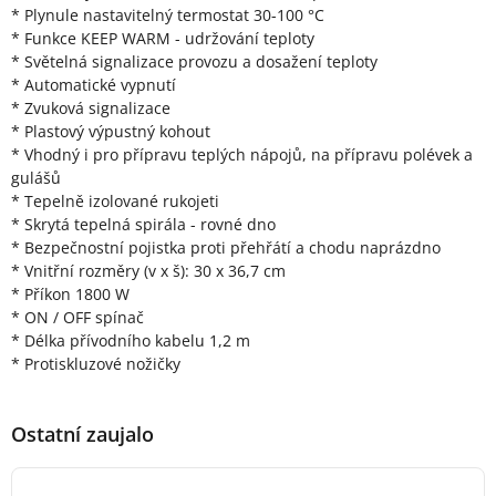
* Plynule nastavitelný termostat 30-100 °C
* Funkce KEEP WARM - udržování teploty
* Světelná signalizace provozu a dosažení teploty
* Automatické vypnutí
* Zvuková signalizace
* Plastový výpustný kohout
* Vhodný i pro přípravu teplých nápojů, na přípravu polévek a
gulášů
* Tepelně izolované rukojeti
* Skrytá tepelná spirála - rovné dno
* Bezpečnostní pojistka proti přehřátí a chodu naprázdno
* Vnitřní rozměry (v x š): 30 x 36,7 cm
* Příkon 1800 W
* ON / OFF spínač
* Délka přívodního kabelu 1,2 m
* Protiskluzové nožičky
Ostatní zaujalo