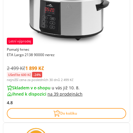
Letní výprodej
Pomalý hrnec
ETA Largo 2138 90000 nerez
Původní cena s DPH:
Cena s DPH:
2 499 Kč
1 899 Kč
Ušetříte 600 Kč
-24%
nejnižší cena za posledních 30 dnů
2 499 Kč
Skladem v e-shopu
u vás již 10. 8.
ihned k dispozici
na
39 prodejnách
4.8
Do košíku