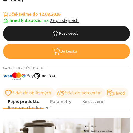
Očekáváme do 12.08.2026
ihned k dispozici
na
29 prodejnách
Rezervovat
Do košíku
GARANCE BEZPEČNÉ PLATBY
Přidat do oblíbených
Přidat do porovnání
Návod
Popis produktu
Parametry
Ke stažení
Recenze a hodnocení
Popis produktu