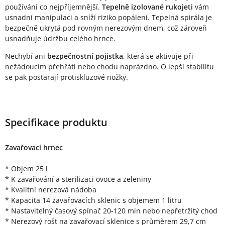
používání co nejpříjemnější.
Tepelně izolované rukojeti
vám
usnadní manipulaci a sníží riziko popálení. Tepelná spirála je
bezpečně ukrytá pod rovným nerezovým dnem, což zároveň
usnadňuje údržbu celého hrnce.
Nechybí ani
bezpečnostní pojistka
, která se aktivuje při
nežádoucím přehřátí nebo chodu naprázdno. O lepší stabilitu
se pak postarají protiskluzové nožky.
Specifikace produktu
Zavařovací hrnec
* Objem 25 l
* K zavařování a sterilizaci ovoce a zeleniny
* Kvalitní nerezová nádoba
* Kapacita 14 zavařovacích sklenic s objemem 1 litru
* Nastavitelný časový spínač 20-120 min nebo nepřetržitý chod
* Nerezový rošt na zavařovací sklenice s průměrem 29,7 cm