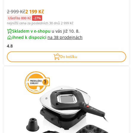
Původní cena s DPH:
Cena s DPH:
2 999 Kč
2 199 Kč
Ušetříte 800 Kč
-27%
nejnižší cena za posledních 30 dnů
2 999 Kč
Skladem v e-shopu
u vás již 10. 8.
ihned k dispozici
na
38 prodejnách
4.8
Do košíku