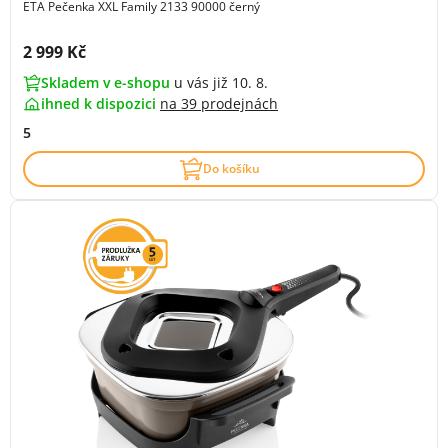
ETA Pečenka XXL Family 2133 90000 černý
Cena s DPH:
2 999 Kč
Skladem v e-shopu
u vás již 10. 8.
ihned k dispozici
na
39 prodejnách
5
Do košíku