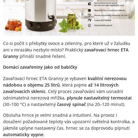
Co si počít s přebytky ovoce a zeleniny, pro které už v žaludku
ani v mrazáku nezbylo místo? Praktický
zavařovací hrnec ETA
Granny
přináší snadné řešení.
Domácí zavařeniny jako od babičky
Zavařovací hrnec ETA Granny je vybaven
kvalitní nerezovou
nádobou o objemu 25 litrů
, která pojme
až 14 litrových
zavařovacích sklenic
. Celý proces zavařování vám usnadní
odnímatelná nerezová mřížka,
plynule nastavitelný termosta
t
(30–100 °C) a nastavitelný
časový spínač
(na 20–120 minut).
Obsluha hrnce je velmi snadná a intuitivní. Na provoz i
dosažení požadované teploty vás upozorní světelná kontrolka, a
jakmile uplyne nastavený čas, hrnec se za doprovodu pípnutí
automaticky vypne
.