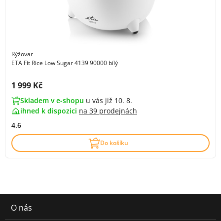
Rýžovar
ETA Fit Rice Low Sugar 4139 90000 bílý
Cena s DPH:
1 999 Kč
Skladem v e-shopu
u vás již 10. 8.
ihned k dispozici
na
39 prodejnách
4.6
Do košíku
O nás