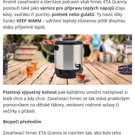
Kromě zavařování a sterilace potravin však hrnec ETA Granny
poslouží také jako
várnice pro přípravu teplých nápojů
(čaje,
kávy, svařáku či punče),
polévek nebo gulášů
. Ty navíc díky
funkcí
KEEP WARM
– udržení teploty zůstanou ještě dlouhou
dobu příjemně teplé.
Plastový výpustný kohout
pak každému umožní načepovat si
kolik chce a kdy chce. Zavařovací hrnec se tak stává praktickým
pomocníkem na dětské tábory, venkovní rodinné oslavy či
večírky s přáteli.
Bezpečí především
Zavařovací hrnec ETA Granny je navržen tak, aby bylo jeho