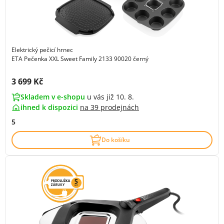
Elektrický pečicí hrnec
ETA Pečenka XXL Sweet Family 2133 90020 černý
Cena s DPH:
3 699 Kč
Skladem v e-shopu
u vás již 10. 8.
ihned k dispozici
na
39 prodejnách
5
Do košíku