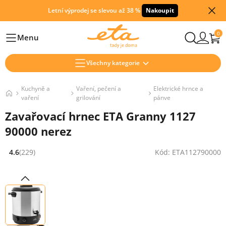
Letní výprodej se slevou až 38 %
Nakoupit
0
Menu
Hlavní
Všechny kategorie
Kuchyně a
Vaření, pečení a
Elektrické hrnce a
vaření
grilování
pánve
Zavařovací hrnec ETA Granny 1127
90000 nerez
4.6
(229)
Kód: ETA112790000
Hodnocení: 4.6 z 5 (229 recenzí)