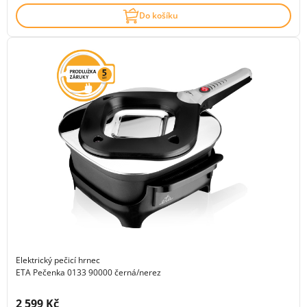
Do košíku
Elektrický pečicí hrnec
ETA Pečenka 0133 90000 černá/nerez
Cena s DPH:
2 599 Kč