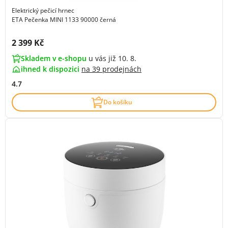
Elektrický pečicí hrnec
ETA Pečenka MINI 1133 90000 černá
Cena s DPH:
2 399 Kč
Skladem v e-shopu
u vás již 10. 8.
ihned k dispozici
na
39 prodejnách
4.7
Do košíku