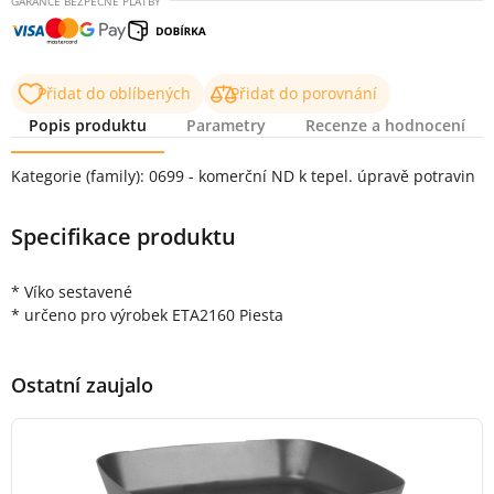
GARANCE BEZPEČNÉ PLATBY
Přidat do oblíbených
Přidat do porovnání
Popis produktu
Parametry
Recenze a hodnocení
Popis produktu
Kategorie (family): 0699 - komerční ND k tepel. úpravě potravin
Specifikace produktu
* Víko sestavené
* určeno pro výrobek ETA2160 Piesta
Ostatní zaujalo