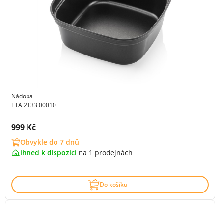
Nádoba
ETA 2133 00010
Cena s DPH:
999 Kč
Obvykle do 7 dnů
ihned k dispozici
na
1 prodejnách
Do košíku