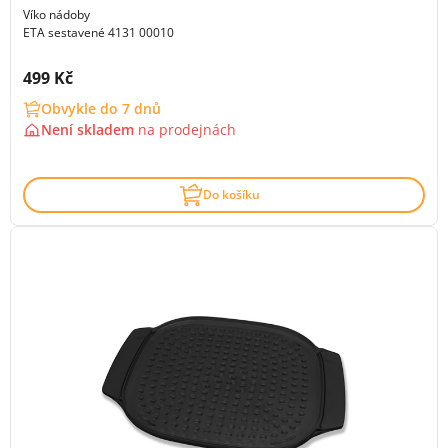
Víko nádoby
ETA sestavené 4131 00010
Cena s DPH:
499 Kč
Obvykle do 7 dnů
Není skladem
na
prodejnách
Do košíku