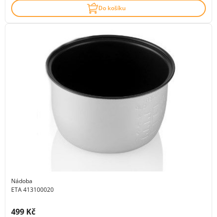
Do košíku
Nádoba
ETA 413100020
Cena s DPH:
499 Kč