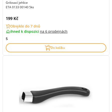
Grilovací jehlice
ETA 0133 00140 5ks
Cena s DPH:
199 Kč
Obvykle do 7 dnů
ihned k dispozici
na
6 prodejnách
5
Do košíku