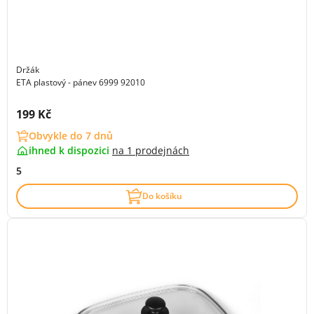
Držák
ETA plastový - pánev 6999 92010
Cena s DPH:
199 Kč
Obvykle do 7 dnů
ihned k dispozici
na
1 prodejnách
5
Do košíku