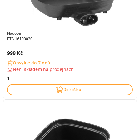
Nádoba
ETA 16100020
Cena s DPH:
999 Kč
Obvykle do 7 dnů
Není skladem
na
prodejnách
1
Do košíku