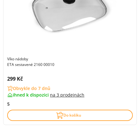
Víko nádoby
ETA sestavené 2160 00010
Cena s DPH:
299 Kč
Obvykle do 7 dnů
ihned k dispozici
na
3 prodejnách
5
Do košíku