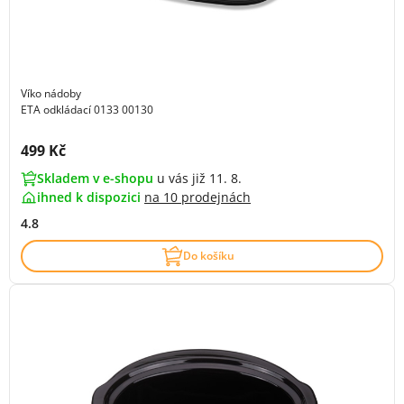
Víko nádoby
ETA odkládací 0133 00130
Cena s DPH:
499 Kč
Skladem v e-shopu
u vás již 11. 8.
ihned k dispozici
na
10 prodejnách
4.8
Do košíku