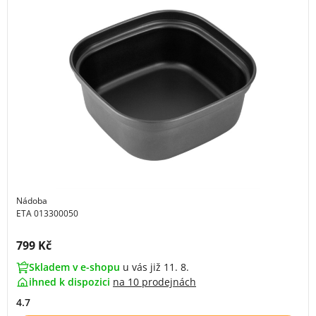
Nádoba
ETA 013300050
Cena s DPH:
799 Kč
Skladem v e-shopu
u vás již 11. 8.
ihned k dispozici
na
10 prodejnách
4.7