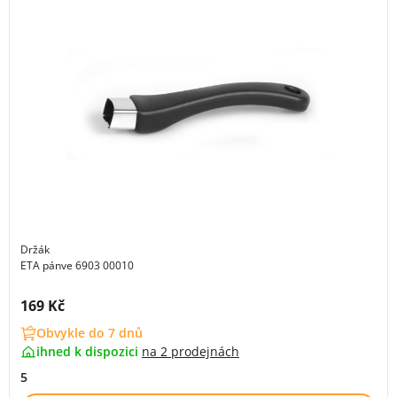
Držák
ETA pánve 6903 00010
Cena s DPH:
169 Kč
Obvykle do 7 dnů
ihned k dispozici
na
2 prodejnách
5