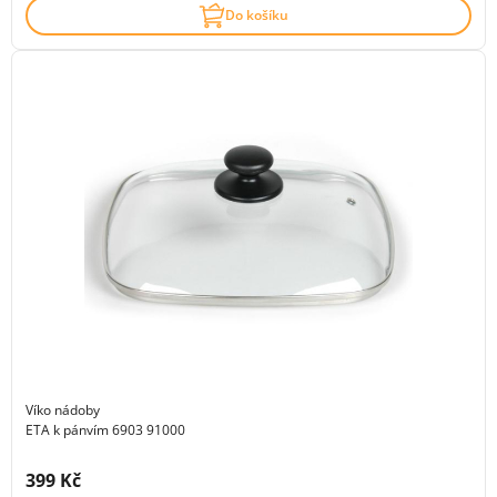
Do košíku
Víko nádoby
ETA k pánvím 6903 91000
Cena s DPH:
399 Kč