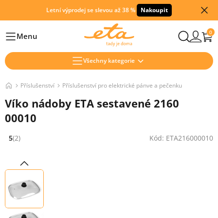
Letní výprodej se slevou až 38 %
Nakoupit
0
Menu
Hlavní
Všechny kategorie
Příslušenství
Příslušenství pro elektrické pánve a pečenku
Víko nádoby ETA sestavené 2160
00010
5
(2)
Kód: ETA216000010
Hodnocení: 5 z 5 (2 recenzí)