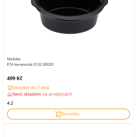
Nádoba
ETA keramická 0132 00020
Cena s DPH:
499 Kč
Obvykle do 7 dnů
Není skladem
na
prodejnách
4.2
Do košíku