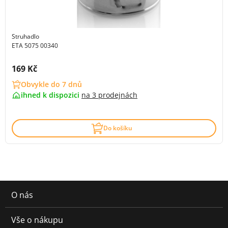
Struhadlo
ETA 5075 00340
Cena s DPH:
169 Kč
Obvykle do 7 dnů
ihned k dispozici
na
3 prodejnách
Do košíku
O nás
Vše o nákupu