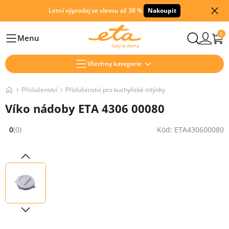
Letní výprodej se slevou až 38 %
Nakoupit
0
Menu
Hlavní
Všechny kategorie
Příslušenství
Příslušenství pro kuchyňské mlýnky
Víko nádoby ETA 4306 00080
0
(0)
Kód: ETA430600080
Hodnocení: 0 z 5 (0 recenzí)