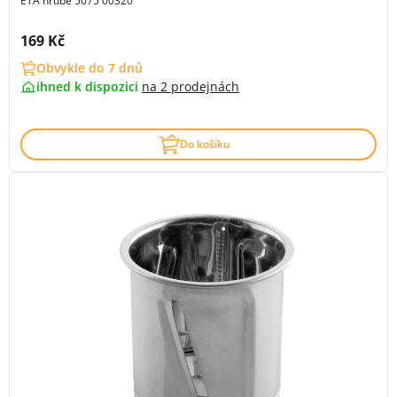
ETA hrubé 5075 00320
Cena s DPH:
169 Kč
Obvykle do 7 dnů
ihned k dispozici
na
2 prodejnách
Do košíku