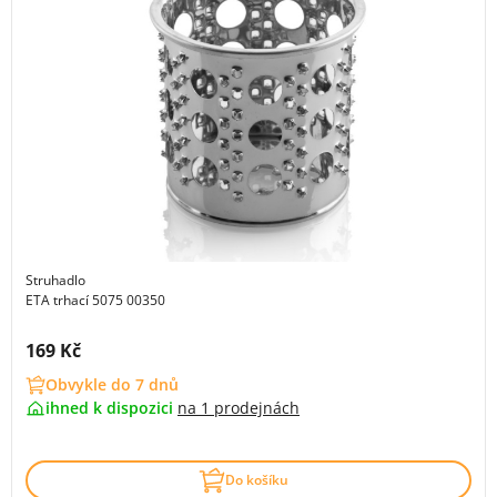
Struhadlo
ETA trhací 5075 00350
Cena s DPH:
169 Kč
Obvykle do 7 dnů
ihned k dispozici
na
1 prodejnách
Do košíku