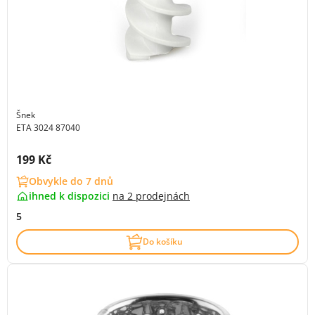
Šnek
ETA 3024 87040
Cena s DPH:
199 Kč
Obvykle do 7 dnů
ihned k dispozici
na
2 prodejnách
5
Do košíku