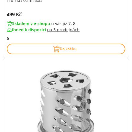
ETA 3147 99010 zlatá
Cena s DPH:
499 Kč
Skladem v e-shopu
u vás již 7. 8.
ihned k dispozici
na
3 prodejnách
5
Do košíku