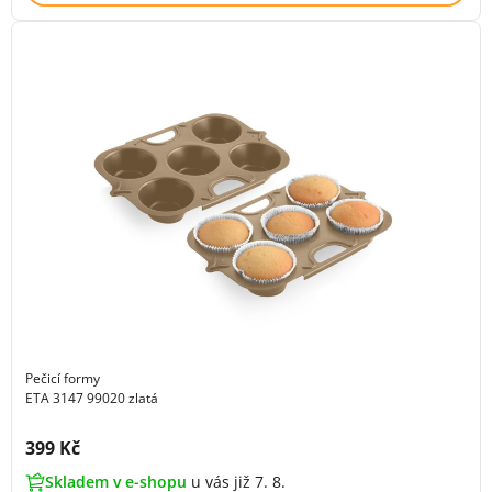
Pečicí formy
ETA 3147 99020 zlatá
Cena s DPH:
399 Kč
Skladem v e-shopu
u vás již 7. 8.