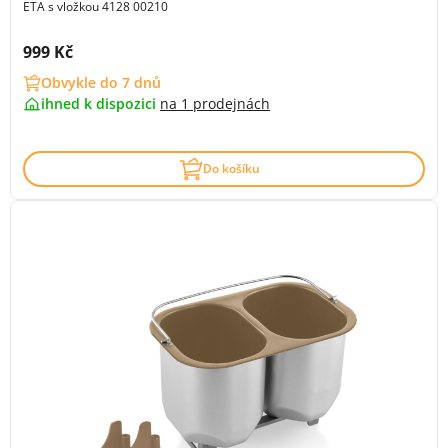
ETA s vložkou 4128 00210
Cena s DPH:
999 Kč
Obvykle do 7 dnů
ihned k dispozici
na
1 prodejnách
Do košíku