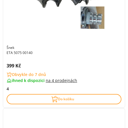
Šnek
ETA 5075 00140
Cena s DPH:
399 Kč
Obvykle do 7 dnů
ihned k dispozici
na
4 prodejnách
4
Do košíku