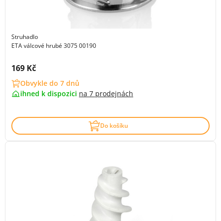
Struhadlo
ETA válcové hrubé 3075 00190
Cena s DPH:
169 Kč
Obvykle do 7 dnů
ihned k dispozici
na
7 prodejnách
Do košíku