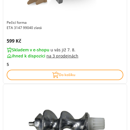
Pečicí forma
ETA 3147 99040 zlatá
Cena s DPH:
599 Kč
Skladem v e-shopu
u vás již 7. 8.
ihned k dispozici
na
3 prodejnách
5
Do košíku