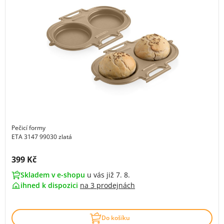
Pečicí formy
ETA 3147 99030 zlatá
Cena s DPH:
399 Kč
Skladem v e-shopu
u vás již 7. 8.
ihned k dispozici
na
3 prodejnách
Do košíku