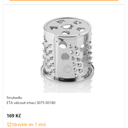
Struhadlo
ETA válcové trhací 3075 00180
Cena s DPH:
169 Kč
Obvykle do 7 dnů