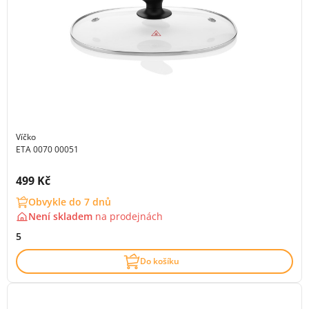
Víčko
ETA 0070 00051
Cena s DPH:
499 Kč
Obvykle do 7 dnů
Není skladem
na
prodejnách
5
Do košíku