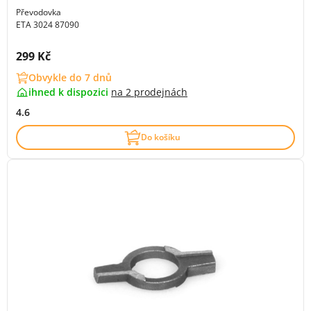
Převodovka
ETA 3024 87090
Cena s DPH:
299 Kč
Obvykle do 7 dnů
ihned k dispozici
na
2 prodejnách
4.6
Do košíku