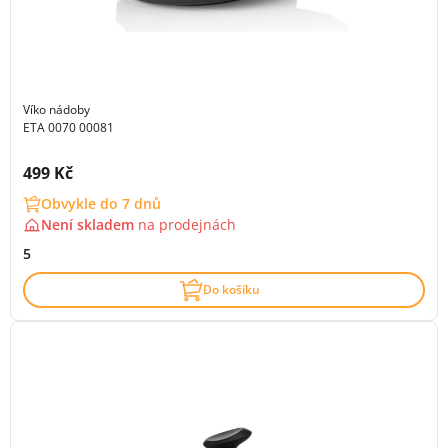
Víko nádoby
ETA 0070 00081
Cena s DPH:
499 Kč
Obvykle do 7 dnů
Není skladem
na
prodejnách
5
Do košíku