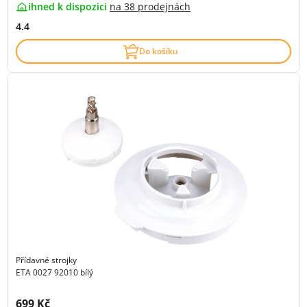
ihned k dispozici
na
38 prodejnách
4.4
Do košíku
Přídavné strojky
ETA 0027 92010 bílý
Cena s DPH:
699 Kč