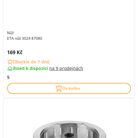
Nůž
ETA nůž 3024 87080
Cena s DPH:
169 Kč
Obvykle do 7 dnů
ihned k dispozici
na
9 prodejnách
5
Do košíku