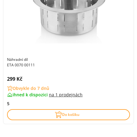
Náhradní díl
ETA 0070 00111
Cena s DPH:
299 Kč
Obvykle do 7 dnů
ihned k dispozici
na
1 prodejnách
5
Do košíku