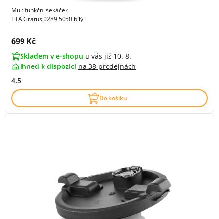
Multifunkční sekáček
ETA Gratus 0289 5050 bílý
Cena s DPH:
699 Kč
Skladem v e-shopu
u vás již 10. 8.
ihned k dispozici
na
38 prodejnách
4.5
Do košíku