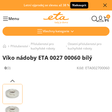
Letní výprodej se slevou až 38 %
Nakoupit
0
Menu
Hlavní
Všechny kategorie
Příslušenství pro
Ostatní příslušenství pro
Příslušenství
kuchyňské roboty
kuchyňské roboty
Víko nádoby ETA 0027 00060 bílý
0
(0)
Kód: ETA002700060
Hodnocení: 0 z 5 (0 recenzí)