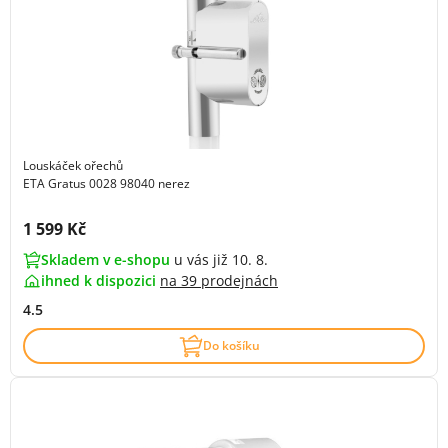
Louskáček ořechů
ETA Gratus 0028 98040 nerez
Cena s DPH:
1 599 Kč
Skladem v e-shopu
u vás již 10. 8.
ihned k dispozici
na
39 prodejnách
4.5
Do košíku