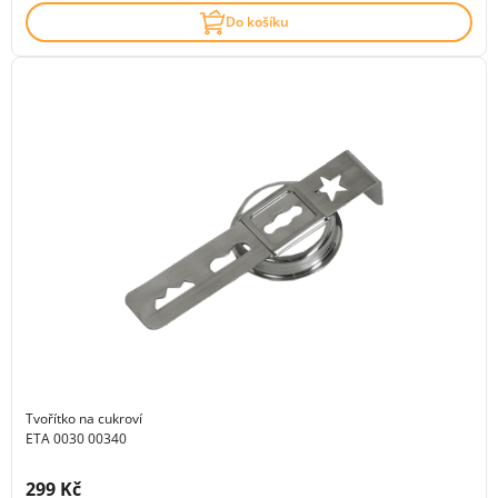
Do košíku
Tvořítko na cukroví
ETA 0030 00340
Cena s DPH:
299 Kč