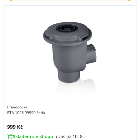
Převodovka
ETA 1028 99999 šedá
Cena s DPH:
999 Kč
Skladem v e-shopu
u vás již 10. 8.