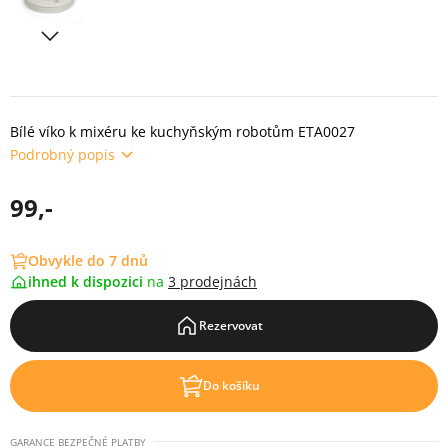
Bílé víko k mixéru ke kuchyňským robotům ETA0027
Podrobný popis
99,-
Obvykle do 7 dnů
ihned k dispozici
na
3 prodejnách
Rezervovat
Do košíku
GARANCE BEZPEČNÉ PLATBY