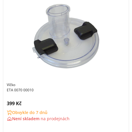
Víčko
ETA 0070 00010
Cena s DPH:
399 Kč
Obvykle do 7 dnů
Není skladem
na
prodejnách