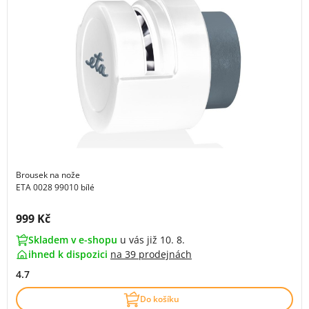
Brousek na nože
ETA 0028 99010 bílé
Cena s DPH:
999 Kč
Skladem v e-shopu
u vás již 10. 8.
ihned k dispozici
na
39 prodejnách
4.7
Do košíku