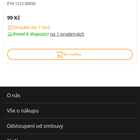
ETA 1212 00050
Cena s DPH:
99 Kč
Obvykle do 7 dnů
ihned k dispozici
na
1 prodejnách
Do košíku
O nás
Vše o nákupu
Odstoupení od smlouvy