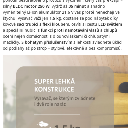
pohodlí bezdrátového provozu s výkonem, který vás překvapí –
silný
BLDC motor 250 W
, výdrž až
35 minut
a snadno
vyměnitelný Li-Ion akumulátor 21,6 V vás prostě nenechají ve
štychu. Vysavač váží jen
1,5 kg
, dostane se pod nábytek díky
kovové
sací trubici s flexi kloubem
, osvítí si cestu
LED světlem
a speciální hubici s
funkcí proti namotávání vlasů
a chlupů
ocení nejen domácnosti s dlouhovláskami či chlupatými
mazlíčky. S
bohatým příslušenstvím
s lehkostí zvládnete úklid
od podlahy až po strop – stylově, efektivně a bez kompromisů.