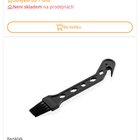
Obvykle do 7 dnů
Není skladem
na
prodejnách
Do košíku
Kartáček