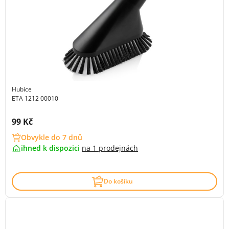
Hubice
ETA 1212 00010
Cena s DPH:
99 Kč
Obvykle do 7 dnů
ihned k dispozici
na
1 prodejnách
Do košíku