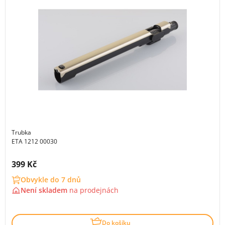
Trubka
ETA 1212 00030
Cena s DPH:
399 Kč
Obvykle do 7 dnů
Není skladem
na
prodejnách
Do košíku