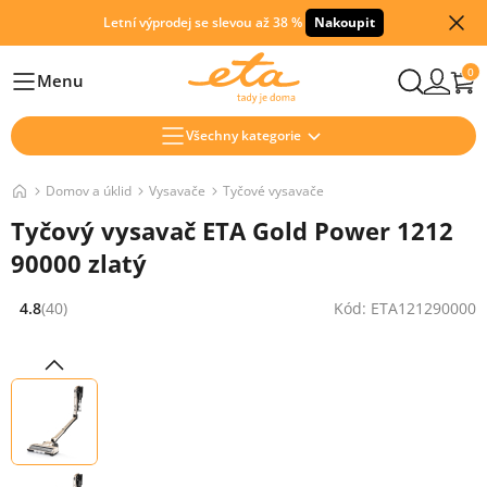
Letní výprodej se slevou až 38 %
Nakoupit
0
Menu
Hlavní
Všechny kategorie
Domov a úklid
Vysavače
Tyčové vysavače
Tyčový vysavač ETA Gold Power 1212
90000 zlatý
4.8
(40)
Kód: ETA121290000
Hodnocení: 4.8 z 5 (40 recenzí)