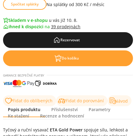
Na splátky od 300 Kč / měsíc
Spočítat splátky
Skladem v e-shopu
u vás již 10. 8.
ihned k dispozici
na
39 prodejnách
Rezervovat
Do košíku
GARANCE BEZPEČNÉ PLATBY
Přidat do oblíbených
Přidat do porovnání
Návod
Popis produktu
Příslušenství
Parametry
Ke stažení
Recenze a hodnocení
Popis produktu
Tyčový a ruční vysavač
ETA Gold Power
spojuje sílu, lehkost a