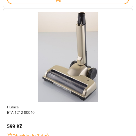
Hubice
ETA 1212 00040
Cena s DPH:
599 Kč
Obvykle do 7 dnů