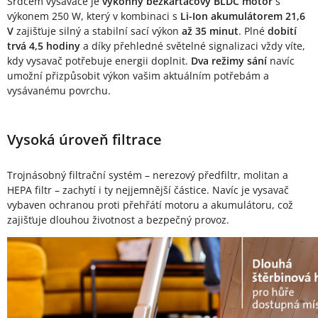
Srdcem vysavače je
výkonný bezkartáčový BLDC motor
s
výkonem 250 W, který v kombinaci s
Li-Ion akumulátorem 21,6
V
zajišťuje silný a stabilní sací výkon
až 35 minut
. Plné
dobití
trvá 4,5 hodiny
a díky přehledné světelné signalizaci vždy víte,
kdy vysavač potřebuje energii doplnit.
Dva režimy sání
navíc
umožní přizpůsobit výkon vašim aktuálním potřebám a
vysávanému povrchu.
Vysoká úroveň filtrace
Trojnásobný filtrační systém – nerezový předfiltr, molitan a
HEPA filtr – zachytí i ty nejjemnější částice. Navíc je vysavač
vybaven ochranou proti přehřátí motoru a akumulátoru, což
zajišťuje dlouhou životnost a bezpečný provoz.