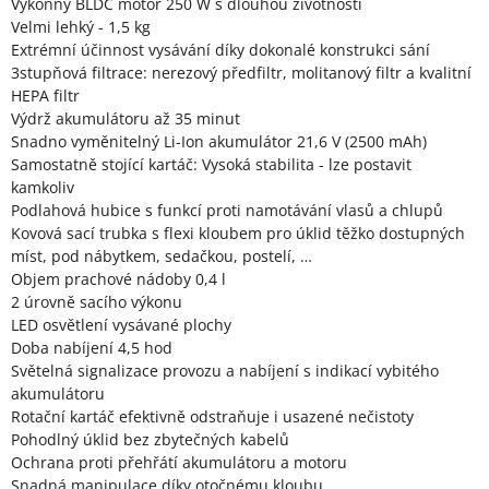
Výkonný BLDC motor 250 W s dlouhou životností
Velmi lehký - 1,5 kg
Extrémní účinnost vysávání díky dokonalé konstrukci sání
3stupňová filtrace: nerezový předfiltr, molitanový filtr a kvalitní
HEPA filtr
Výdrž akumulátoru až 35 minut
Snadno vyměnitelný Li-Ion akumulátor 21,6 V (2500 mAh)
Samostatně stojící kartáč: Vysoká stabilita - lze postavit
kamkoliv
Podlahová hubice s funkcí proti namotávání vlasů a chlupů
Kovová sací trubka s flexi kloubem pro úklid těžko dostupných
míst, pod nábytkem, sedačkou, postelí, …
Objem prachové nádoby 0,4 l
2 úrovně sacího výkonu
LED osvětlení vysávané plochy
Doba nabíjení 4,5 hod
Světelná signalizace provozu a nabíjení s indikací vybitého
akumulátoru
Rotační kartáč efektivně odstraňuje i usazené nečistoty
Pohodlný úklid bez zbytečných kabelů
Ochrana proti přehřátí akumulátoru a motoru
Snadná manipulace díky otočnému kloubu