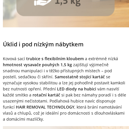
Úklid i pod nízkým nábytkem
Kovová sací
trubice s flexibilním kloubem
a extrémně nízká
hmotnost vysavače pouhých 1,5 kg
zajišťují výjimečně
snadnou manipulaci i v těžko přístupných místech – pod
postelí, sedačkou či skříní.
Samostatně stojící kartáč
se
vyznačuje vysokou stabilitou a lze jej pohodlně postavit kamkoli
bez nutnosti opření. Přední
LED diody
na hubici
vám nasvítí
každé smítko a
rotační kartáč
si pak bez námahy poradí i s déle
usazenými nečistotami. Podlahová hubice navíc disponuje
funkcí
HAIR REMOVAL TECHNOLOGY
, která brání namotávání
vlasů a chlupů, což je ideální pro domácnosti s dlouhovláskami
a domácími mazlíčky.