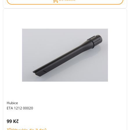
Hubice
ETA 1212 00020
Cena s DPH:
99 Kč