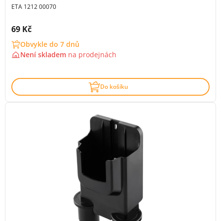
ETA 1212 00070
Cena s DPH:
69 Kč
Obvykle do 7 dnů
Není skladem
na
prodejnách
Do košíku