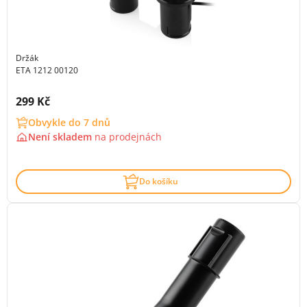
Držák
ETA 1212 00120
Cena s DPH:
299 Kč
Obvykle do 7 dnů
Není skladem
na
prodejnách
Do košíku