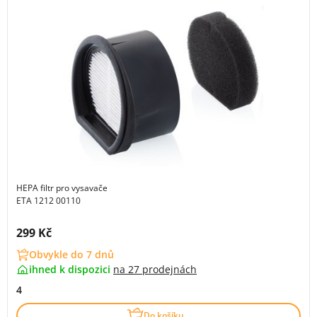
HEPA filtr pro vysavače
ETA 1212 00110
Cena s DPH:
299 Kč
Obvykle do 7 dnů
ihned k dispozici
na
27 prodejnách
4
Do košíku