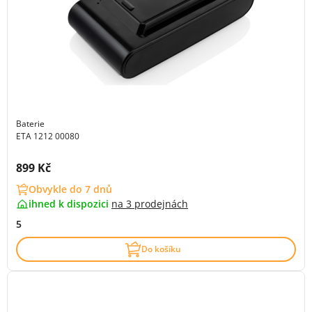
Baterie
ETA 1212 00080
Cena s DPH:
899 Kč
Obvykle do 7 dnů
ihned k dispozici
na
3 prodejnách
5
Do košíku