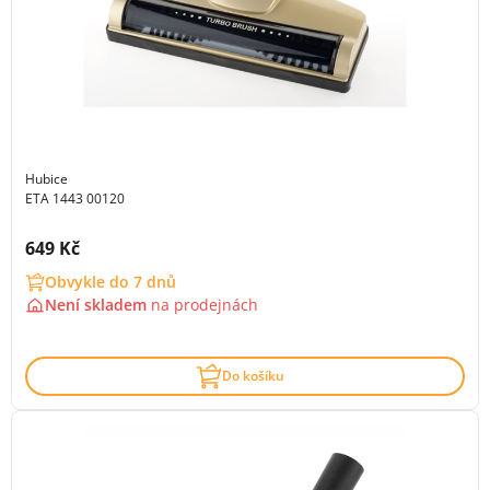
Hubice
ETA 1443 00120
Cena s DPH:
649 Kč
Obvykle do 7 dnů
Není skladem
na
prodejnách
Do košíku