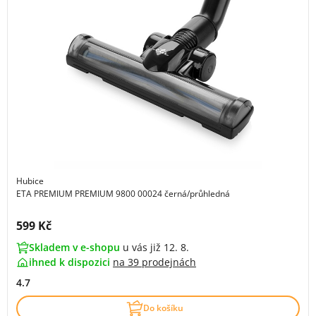
Hubice
ETA PREMIUM PREMIUM 9800 00024 černá/průhledná
Cena s DPH:
599 Kč
Skladem v e-shopu
u vás již 12. 8.
ihned k dispozici
na
39 prodejnách
4.7
Do košíku