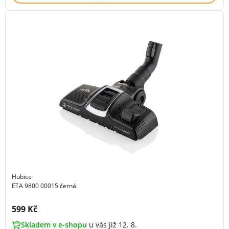
Hubice
ETA 9800 00015 černá
Cena s DPH:
599 Kč
Skladem v e-shopu
u vás již 12. 8.