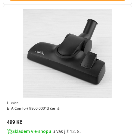
Hubice
ETA Comfort 9800 00013 černá
Cena s DPH:
499 Kč
Skladem v e-shopu
u vás již 12. 8.