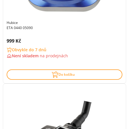
Hubice
ETA 0440 05090
Cena s DPH:
999 Kč
Obvykle do 7 dnů
Není skladem
na
prodejnách
Do košíku