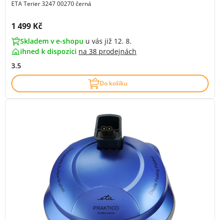
ETA Terier 3247 00270 černá
Cena s DPH:
1 499 Kč
Skladem v e-shopu
u vás již 12. 8.
ihned k dispozici
na
38 prodejnách
3.5
Do košíku