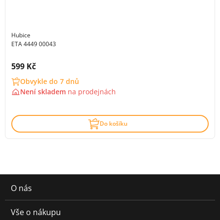
Hubice
ETA 4449 00043
Cena s DPH:
599 Kč
Obvykle do 7 dnů
Není skladem
na
prodejnách
Do košíku
O nás
Vše o nákupu