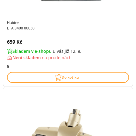
Hubice
ETA 3400 00050
Cena s DPH:
659 Kč
Skladem v e-shopu
u vás již 12. 8.
Není skladem
na
prodejnách
5
Do košíku