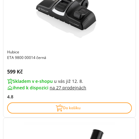
Hubice
ETA 9800 00014 černá
Cena s DPH:
599 Kč
Skladem v e-shopu
u vás již 12. 8.
ihned k dispozici
na
27 prodejnách
4.8
Do košíku