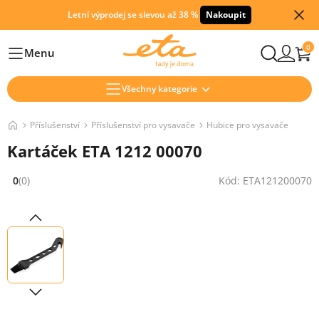
Letní výprodej se slevou až 38 %
Nakoupit
0
Menu
Hlavní
Všechny kategorie
Příslušenství
Příslušenství pro vysavače
Hubice pro vysavače
Kartáček ETA 1212 00070
0
(0)
Kód: ETA121200070
Hodnocení: 0 z 5 (0 recenzí)