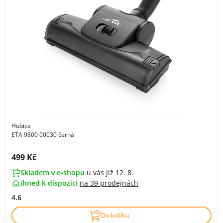
Hubice
ETA 9800 00030 černá
Cena s DPH:
499 Kč
Skladem v e-shopu
u vás již 12. 8.
ihned k dispozici
na
39 prodejnách
4.6
Do košíku