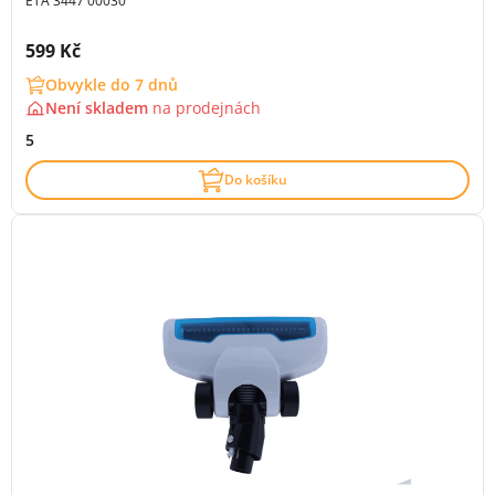
ETA 3447 00030
Cena s DPH:
599 Kč
Obvykle do 7 dnů
Není skladem
na
prodejnách
5
Do košíku