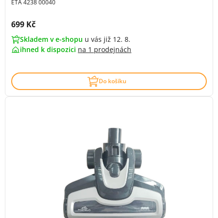
ETA 4238 00040
Cena s DPH:
699 Kč
Skladem v e-shopu
u vás již 12. 8.
ihned k dispozici
na
1 prodejnách
Do košíku