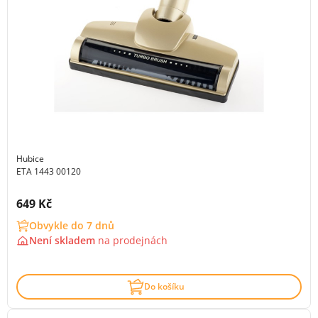
Hubice
ETA 1443 00120
Cena s DPH:
649 Kč
Obvykle do 7 dnů
Není skladem
na
prodejnách
Do košíku