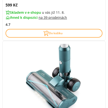
Cena s DPH:
599 Kč
Skladem v e-shopu
u vás již 11. 8.
ihned k dispozici
na
39 prodejnách
4.7
Do košíku