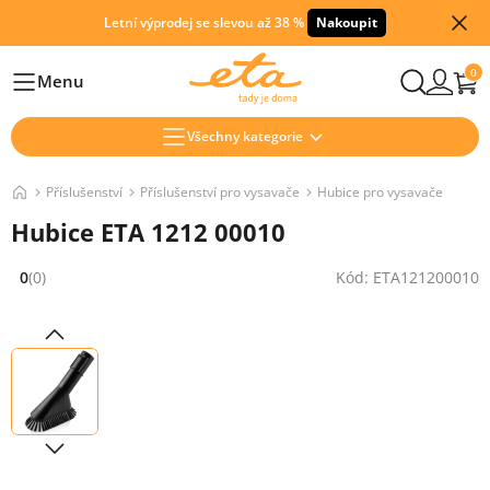
Letní výprodej se slevou až 38 %
Nakoupit
0
Menu
Hlavní
Všechny kategorie
Příslušenství
Příslušenství pro vysavače
Hubice pro vysavače
Hubice ETA 1212 00010
0
(0)
Kód: ETA121200010
Hodnocení: 0 z 5 (0 recenzí)