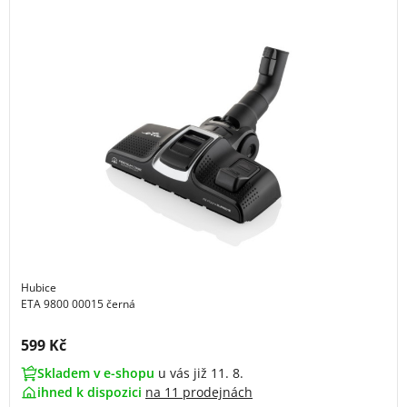
Hubice
ETA 9800 00015 černá
Cena s DPH:
599 Kč
Skladem v e-shopu
u vás již 11. 8.
ihned k dispozici
na
11 prodejnách