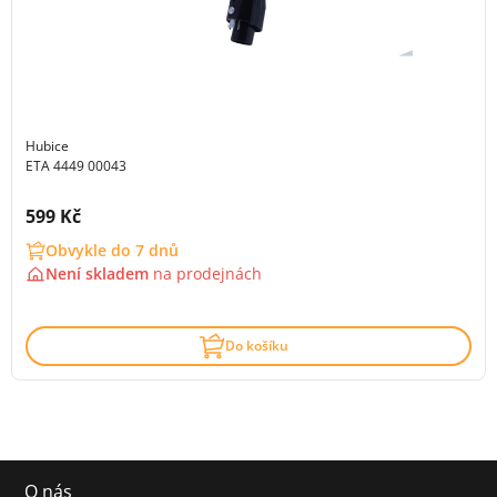
Hubice
ETA 4449 00043
Cena s DPH:
599 Kč
Obvykle do 7 dnů
Není skladem
na
prodejnách
Do košíku
O nás