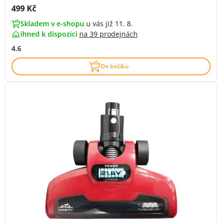
Cena s DPH:
499 Kč
Skladem v e-shopu
u vás již 11. 8.
ihned k dispozici
na
39 prodejnách
4.6
Do košíku