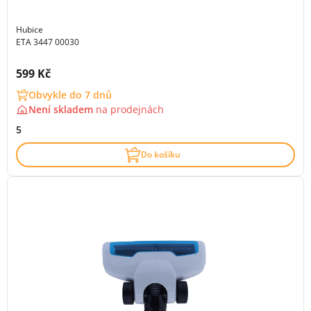
Hubice
ETA 3447 00030
Cena s DPH:
599 Kč
Obvykle do 7 dnů
Není skladem
na
prodejnách
5
Do košíku