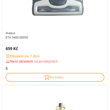
Hubice
ETA 3400 00050
Cena s DPH:
659 Kč
Obvykle do 7 dnů
Není skladem
na
prodejnách
5
Do košíku