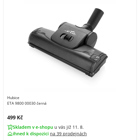
Hubice
ETA 9800 00030 černá
Cena s DPH:
499 Kč
Skladem v e-shopu
u vás již 11. 8.
ihned k dispozici
na
39 prodejnách