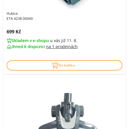
Hubice
ETA 4238 00040
Cena s DPH:
699 Kč
Skladem v e-shopu
u vás již 11. 8.
ihned k dispozici
na
1 prodejnách
Do košíku