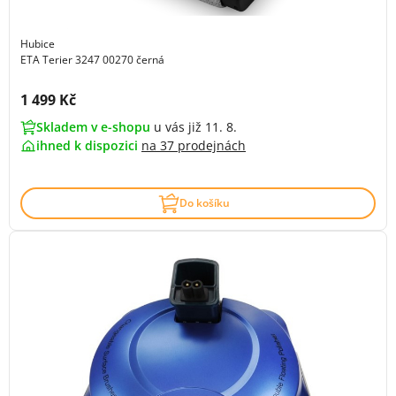
Hubice
ETA Terier 3247 00270 černá
Cena s DPH:
1 499 Kč
Skladem v e-shopu
u vás již 11. 8.
ihned k dispozici
na
37 prodejnách
Do košíku