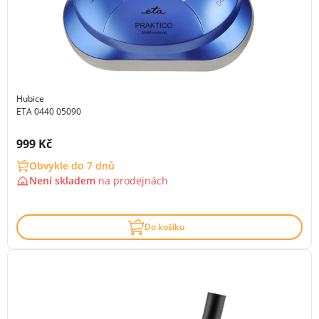
Hubice
ETA 0440 05090
Cena s DPH:
999 Kč
Obvykle do 7 dnů
Není skladem
na
prodejnách
Do košíku