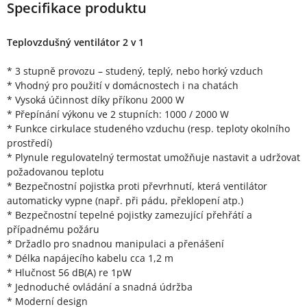
Specifikace produktu
Teplovzdušný ventilátor 2 v 1
* 3 stupně provozu – studený, teplý, nebo horký vzduch
* Vhodný pro použití v domácnostech i na chatách
* Vysoká účinnost díky příkonu 2000 W
* Přepínání výkonu ve 2 stupních: 1000 / 2000 W
* Funkce cirkulace studeného vzduchu (resp. teploty okolního
prostředí)
* Plynule regulovatelný termostat umožňuje nastavit a udržovat
požadovanou teplotu
* Bezpečnostní pojistka proti převrhnutí, která ventilátor
automaticky vypne (např. při pádu, překlopení atp.)
* Bezpečnostní tepelné pojistky zamezující přehřátí a
případnému požáru
* Držadlo pro snadnou manipulaci a přenášení
* Délka napájecího kabelu cca 1,2 m
* Hlučnost 56 dB(A) re 1pW
* Jednoduché ovládání a snadná údržba
* Moderní design