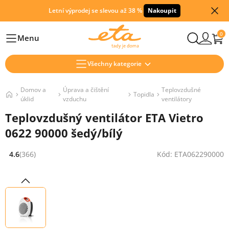
Letní výprodej se slevou až 38 %
Nakoupit
0
Menu
Hlavní
Všechny kategorie
Domov a
Úprava a čištění
Teplovzdušné
Topidla
úklid
vzduchu
ventilátory
Teplovzdušný ventilátor ETA Vietro
0622 90000 šedý/bílý
4.6
(366)
Kód: ETA062290000
Hodnocení: 4.6 z 5 (366 recenzí)