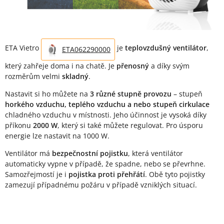
ETA Vietro
je
teplovzdušný ventilátor
,
ETA062290000
který zahřeje doma i na chatě. Je
přenosný
a díky svým
rozměrům velmi
skladný
.
Nastavit si ho můžete na
3 různé stupně provozu
– stupeň
horkého vzduchu, teplého vzduchu a nebo stupeň cirkulace
chladného vzduchu v místnosti. Jeho účinnost je vysoká díky
příkonu
2000 W
, který si také můžete regulovat. Pro úsporu
energie lze nastavit na 1000 W.
Ventilátor má
bezpečnostní pojistku
, která ventilátor
automaticky vypne v případě, že spadne, nebo se převrhne.
Samozřejmostí je i
pojistka proti přehřátí
. Obě tyto pojistky
zamezují případnému požáru v případě vzniklých situací.