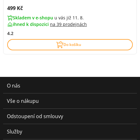
Cena s DPH:
499 Kč
Skladem v e-shopu
u vás již 11. 8.
ihned k dispozici
na
39 prodejnách
4.2
Do košíku
O nás
Vše o nákupu
Odstoupení od smlouvy
Služby