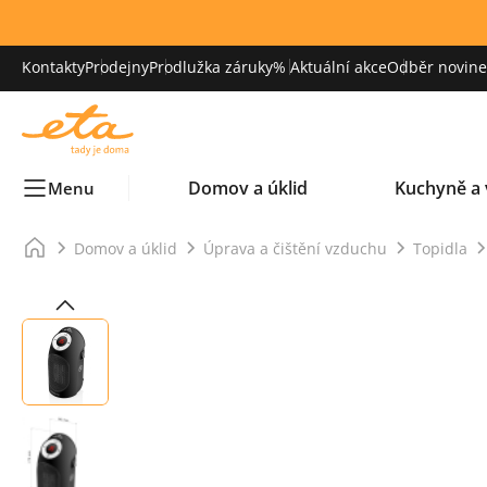
Kontakty
Prodejny
Prodlužka záruky
% Aktuální akce
Odběr novinek
Domov a úklid
Kuchyně a 
Menu
Domov a úklid
Úprava a čištění vzduchu
Topidla