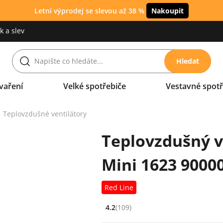
Letní výprodej se slevou až 38 %
Nakoupit
 a slev
Hledat
vaření
Velké spotřebiče
Vestavné spotř
Teplovzdušné ventilátory
Teplovzdušný v
Mini 1623 9000
Red Line
4.2
(109)
Hodnocení: 4.2 z 5 (109 recenzí)