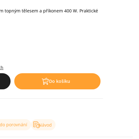
ým topným tělesem a příkonem 400 W. Praktické
ch
Do košíku
 do porovnání
Návod