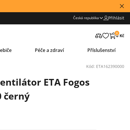
Přihlásit
Česká republika
0
0 Kč
ebiče
Péče a zdraví
Příslušenství
Kód: ETA162390000
entilátor ETA Fogos
0 černý