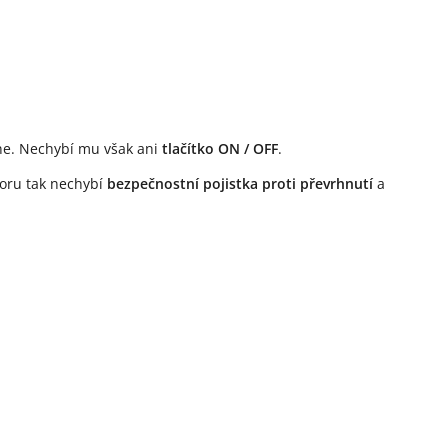
pne. Nechybí mu však ani
tlačítko ON / OFF
.
toru tak nechybí
bezpečnostní pojistka proti převrhnutí
a