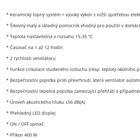
* Keramický topný systém = vysoký výkon s nižší spotřebou elek
* Šikovný malý a skladný pomocník vhodný pro použití v domác
* Teplota nastavitelná v rozsahu 15-35 °C
* Časovač na 1 až 12 hodin
* 2 rychlosti ventilátoru
* Funkce cirkulace studeného vzduchu (resp. teploty okolního p
* Bezpečnostní pojistka proti převrhnutí, která ventilátor autom
* Bezpečnostní tepelná pojistka zamezující přehřátí a případn
* Úroveň akustického hluku ≤56 dB(A)
* Přehledný LED displej
* ON / OFF spínač
* Příkon 400 W