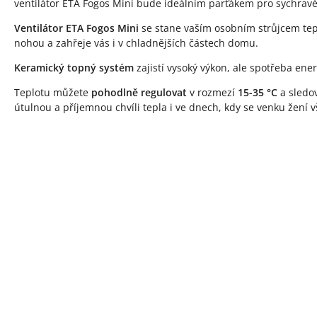
ventilátor ETA Fogos Mini bude ideálním parťákem pro sychravé
Ventilátor ETA Fogos Mini
se stane vaším osobním strůjcem tepl
nohou a zahřeje vás i v chladnějších částech domu.
Keramický topný systém
zajistí vysoký výkon, ale spotřeba ener
Teplotu můžete
pohodlně regulovat
v rozmezí
15-35 °C
a sledov
útulnou a příjemnou chvíli tepla i ve dnech, kdy se venku žení vš