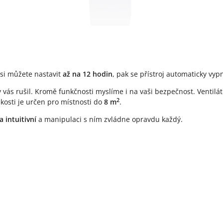
ý si můžete nastavit
až na 12 hodin
, pak se přístroj automaticky vy
 vás rušil. Kromě funkčnosti myslíme i na vaši bezpečnost. Ventilá
2
kosti je určen pro místnosti do
8 m
.
 intuitivní
a manipulaci s ním zvládne opravdu každý.