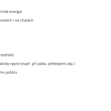
trické energie
nostech i na chatách
rostředí)
aticky vypne (např. při pádu, překlopení atp.)
ému požáru