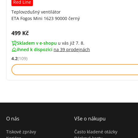
Red Line
Teplovzdušný ventilátor
ETA Fogos Mini 1623 90000 černý
Cena s DPH:
499 Kč
Skladem v e-shopu
u vás již 7. 8.
ihned k dispozici
na
39 prodejnách
4.2
(109)
Hodnocení: 4.2 z 5 (109 recenzí)
O nás
Vše o nákupu
Tiskové zprávy
Často kladené otázky