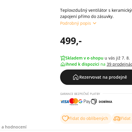
Teplovzdušný ventilátor s keramick
zapojení přímo do zásuvky.
Podrobný popis
499,-
Skladem v e-shopu
u vás již 7. 8.
ihned k dispozici
na
39 prodejná
Rezervovat na prodejně
GARANCE BEZPEČNÉ PLATBY
Přidat do oblíbených
Přidat
 a hodnocení