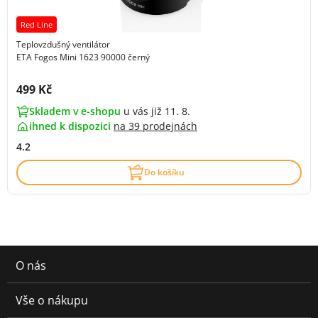
Red Line
Teplovzdušný ventilátor
ETA Fogos Mini 1623 90000 černý
Cena s DPH:
499 Kč
Skladem v e-shopu
u vás již 11. 8.
ihned k dispozici
na
39 prodejnách
4.2
Do košíku
O nás
Vše o nákupu