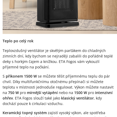
Teplo po celý rok
Teplovzdušný ventilátor je skvělým parťákem do chladných
zimních dní, kdy bychom se nejraději zabalili do pořádně teplé
deky s horkým čajem a knížkou. ETA Fogos vám vykouzlí
příjemné teplo na počkání.
S
příkonem 1500 W
se můžete těšit příjemnému teplu do pár
chvil. Díky multifunkčnímu otočnému přepínači si můžete
teplotu v místnosti jednoduše regulovat. Výkon můžete nastavit
na
750 W
pro
mírnější vytápění
nebo na
1500 W
pro
intenzivní
ohřev
. ETA Fogos slouží také jako
klasický ventilátor
, kdy
dochází pouze k cirkulaci vzduchu.
Keramický topný systém
zajistí vysoký výkon, ale spotřeba