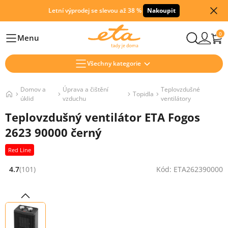
Letní výprodej se slevou až 38 %
Nakoupit
0
Menu
Hlavní
Všechny kategorie
Domov a
Úprava a čištění
Teplovzdušné
Topidla
úklid
vzduchu
ventilátory
Teplovzdušný ventilátor ETA Fogos
2623 90000 černý
Red Line
4.7
(101)
Kód: ETA262390000
Hodnocení: 4.7 z 5 (101 recenzí)