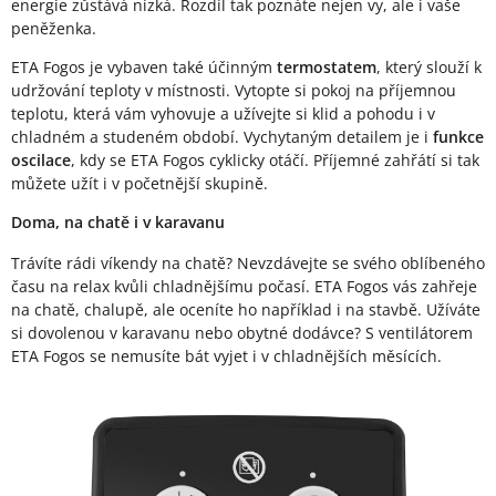
energie zůstává nízká. Rozdíl tak poznáte nejen vy, ale i vaše
peněženka.
ETA Fogos je vybaven také účinným
termostatem
, který slouží k
udržování teploty v místnosti. Vytopte si pokoj na příjemnou
teplotu, která vám vyhovuje a užívejte si klid a pohodu i v
chladném a studeném období. Vychytaným detailem je i
funkce
oscilace
, kdy se ETA Fogos cyklicky otáčí. Příjemné zahřátí si tak
můžete užít i v početnější skupině.
Doma, na chatě i v karavanu
Trávíte rádi víkendy na chatě? Nevzdávejte se svého oblíbeného
času na relax kvůli chladnějšímu počasí. ETA Fogos vás zahřeje
na chatě, chalupě, ale oceníte ho například i na stavbě. Užíváte
si dovolenou v karavanu nebo obytné dodávce? S ventilátorem
ETA Fogos se nemusíte bát vyjet i v chladnějších měsících.