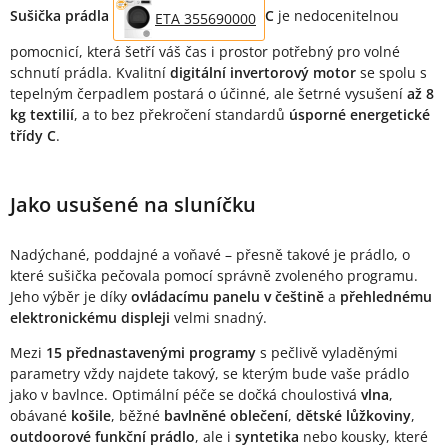
Popis produktu
Sušička prádla
C
je nedocenitelnou
ETA 355690000
pomocnicí, která šetří váš čas i prostor potřebný pro volné
schnutí prádla. Kvalitní
digitální invertorový motor
se spolu s
tepelným čerpadlem postará o účinné, ale šetrné vysušení
až 8
kg textilií
, a to bez překročení standardů
úsporné energetické
třídy C
.
Jako usušené na sluníčku
Nadýchané, poddajné a voňavé – přesně takové je prádlo, o
které sušička pečovala pomocí správně zvoleného programu.
Jeho výběr je díky
ovládacímu panelu v češtině
a
přehlednému
elektronickému displeji
velmi snadný.
Mezi
15 přednastavenými programy
s pečlivě vyladěnými
parametry vždy najdete takový, se kterým bude vaše prádlo
jako v bavlnce. Optimální péče se dočká choulostivá
vlna
,
obávané
košile
, běžné
bavlněné oblečení
,
dětské lůžkoviny
,
outdoorové funkční prádlo
, ale i
syntetika
nebo kousky, které