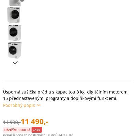
Úsporná sušička prádla s kapacitou 8 kg, digitálním motorem,
15 přednastavenými programy a doplňkovými funkcemi.
Podrobný popis
11 490,-
14 990,-
Ušetříte 3 500 Kč
-23%
nejnižší cena za posledních 30 dnů 14 990 Kč