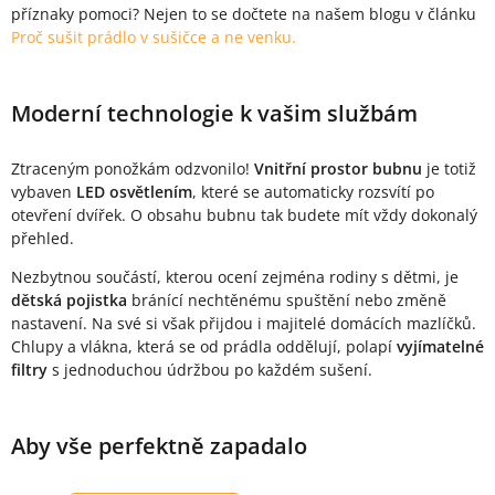
příznaky pomoci? Nejen to se dočtete na našem blogu v článku
Proč sušit prádlo v sušičce a ne venku.
Moderní technologie k vašim službám
Ztraceným ponožkám odzvonilo!
Vnitřní prostor bubnu
je totiž
vybaven
LED osvětlením
, které se automaticky rozsvítí po
otevření dvířek. O obsahu bubnu tak budete mít vždy dokonalý
přehled.
Nezbytnou součástí, kterou ocení zejména rodiny s dětmi, je
dětská pojistka
bránící nechtěnému spuštění nebo změně
nastavení. Na své si však přijdou i majitelé domácích mazlíčků.
Chlupy a vlákna, která se od prádla oddělují, polapí
vyjímatelné
filtry
s jednoduchou údržbou po každém sušení.
Aby vše perfektně zapadalo