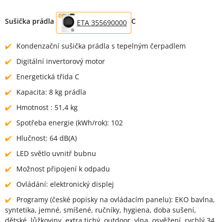
Sušička prádla
C
ETA 355690000
Kondenzační sušička prádla s tepelným čerpadlem
Digitální invertorový motor
Energetická třída C
Kapacita: 8 kg prádla
Hmotnost : 51,4 kg
Spotřeba energie (kWh/rok): 102
Hlučnost: 64 dB(A)
LED světlo uvnitř bubnu
Možnost připojení k odpadu
Ovládání: elektronický displej
Programy (české popisky na ovládacím panelu): EKO bavlna,
syntetika, jemné, smíšené, ručníky, hygiena, doba sušení,
dětské, lůžkoviny, extra tichý, outdoor, vlna, osvěžení, rychlý 34