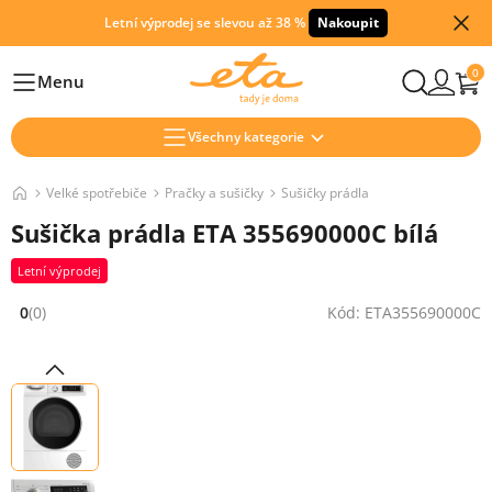
Letní výprodej se slevou až 38 %
Nakoupit
0
Menu
Hlavní
Všechny kategorie
Velké spotřebiče
Pračky a sušičky
Sušičky prádla
Sušička prádla ETA 355690000C bílá
Letní výprodej
0
(0)
Kód: ETA355690000C
Hodnocení: 0 z 5 (0 recenzí)