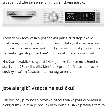
si žádají
údržbu se zvýšenými hygienickými nároky
.
K vyladění všech vašich požadavků pak slouží
doplňkové
nastavení
, se kterým snadno upravíte
dobu, cíl a úroveň sušení
nebo se svou sušičkou spiklenecky uzavřete pakt proti žehličce
– s
funkcí „proti pomačkání“
ji totiž nebudete potřebovat.
Navýsost praktickou vychytávkou je také
funkce odloženého
startu
o 1–23 hodin, díky které bez problémů sladíte provoz
sušičky s vaším časovým harmonogramem.
Jste alergik? Vsaďte na sušičku!
Zarudlé oči, plný nos či vyrážka. Stačí zrníčko pylu či prachu a
alergici už ví o čem je řeč. Jak vám může sušička prádla s těmito