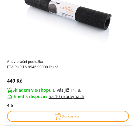
Antivibrační podložka
ETA PURITA 9946 90000 černá
Cena s DPH:
449 Kč
Skladem v e-shopu
u vás již 11. 8.
ihned k dispozici
na
10 prodejnách
4.5
Do košíku