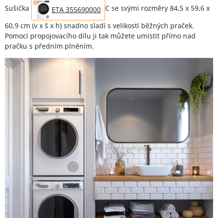
Sušička
C se svými rozměry 84,5 x 59,6 x
ETA 355690000
60,9 cm (v x š x h) snadno sladí s velikostí běžných praček.
Pomocí propojovacího dílu ji tak můžete umístit přímo nad
pračku s předním plněním.