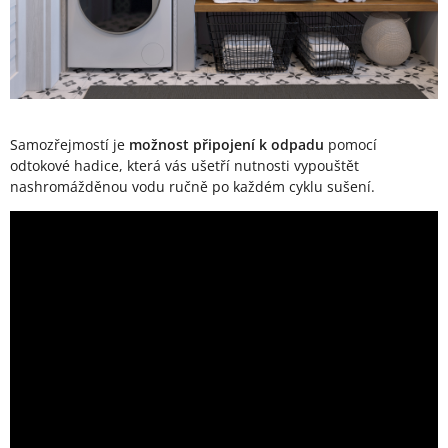
Samozřejmostí je
možnost připojení k odpadu
pomocí
odtokové hadice, která vás ušetří nutnosti vypouštět
nashromážděnou vodu ručně po každém cyklu sušení.