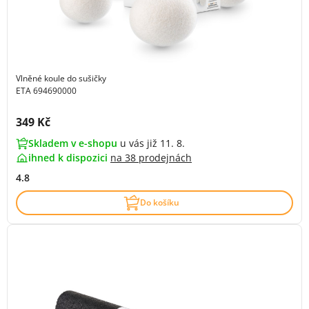
Vlněné koule do sušičky
ETA 694690000
Cena s DPH:
349 Kč
Skladem v e-shopu
u vás již 11. 8.
ihned k dispozici
na
38 prodejnách
4.8
Do košíku