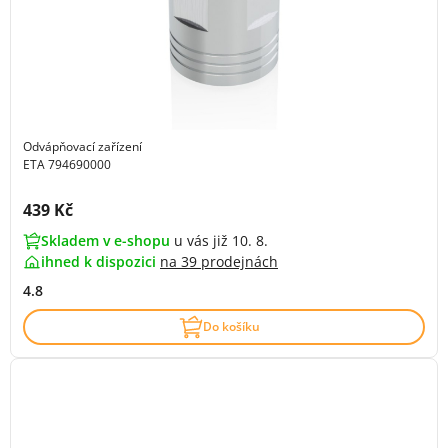
Odvápňovací zařízení
ETA 794690000
Cena s DPH:
439 Kč
Skladem v e-shopu
u vás již 10. 8.
ihned k dispozici
na
39 prodejnách
4.8
Do košíku