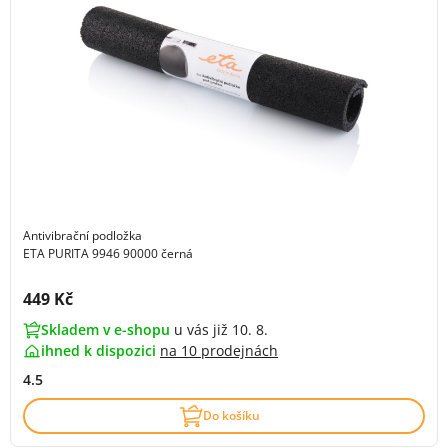
Antivibrační podložka
ETA PURITA 9946 90000 černá
Cena s DPH:
449 Kč
Skladem v e-shopu
u vás již 10. 8.
ihned k dispozici
na
10 prodejnách
4.5
Do košíku