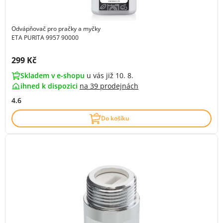
Odvápňovač pro pračky a myčky
ETA PURITA 9957 90000
Cena s DPH:
299 Kč
Skladem v e-shopu
u vás již 10. 8.
ihned k dispozici
na
39 prodejnách
4.6
Do košíku