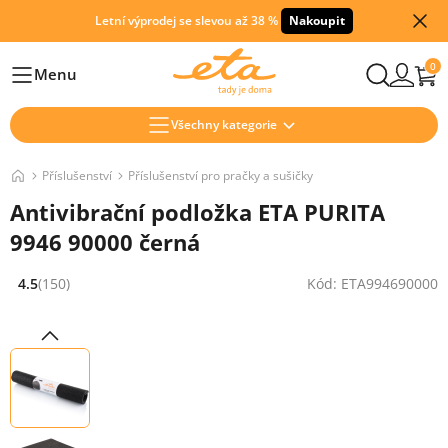
Letní výprodej se slevou až 38 %
Nakoupit
0
Menu
Hlavní
Všechny kategorie
Příslušenství
Příslušenství pro pračky a sušičky
Antivibrační podložka ETA PURITA
9946 90000 černá
4.5
(150)
Kód: ETA994690000
Hodnocení: 4.5 z 5 (150 recenzí)