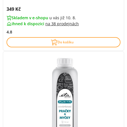
Cena s DPH:
349 Kč
Skladem v e-shopu
u vás již 10. 8.
ihned k dispozici
na
38 prodejnách
4.8
Do košíku