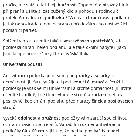
pračky, ale snížíte tak i její
hlučnost
. Zapomeňte otravný hluk
při praní a užijte si zasloužený klid a pohodu s rodinou či
přáteli.
Antivibrační podložka ETA
navíc
chrání i vaši podlahu,
je tak nepostradatelnou ochranou především choulostivějších
podlah či parket.
Snížení vibrací oceníte také u
vestavěných spotřebičů
, kde
podložka chrání nejen podlahu, ale také okolní nábytek, jako
jsou koupelnové skříňky či kuchyňská linka.
Univerzální použití
Antivibrační položka
je ideální pod
pračky a sušičky
, v
domácnosti ji však využijete i pod
lednici či mrazák
. Použití
podložky je však velmi univerzální a kromě domácnosti ji určitě
oceníte i v
dílně,
kde tlumí vibrace
strojů a zařízení
nebo v
posilovně, kde chrání podlahu před nárazy
činek a posilovacích
strojů
.
Vysoká
odolnost
a
pružnost
podložky vám zaručí spolehlivou
ochranu vašich spotřebičů. Variabilní rozměr antivibrační
podložky
60 x 60 cm
zajišťuje, že padne pod každý model