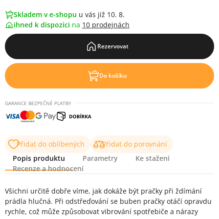
Skladem v e-shopu
u vás již 10. 8.
ihned k dispozici
na
10 prodejnách
Rezervovat
Do košíku
GARANCE BEZPEČNÉ PLATBY
Přidat do oblíbených
Přidat do porovnání
Popis produktu
Parametry
Ke stažení
Recenze a hodnocení
Popis produktu
Všichni určitě dobře víme, jak dokáže být pračky při ždímání
prádla hlučná. Při odstřeďování se buben pračky otáčí opravdu
rychle, což může způsobovat vibrování spotřebiče a nárazy