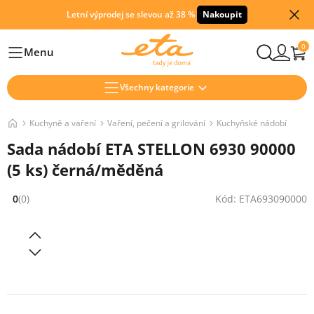
Letní výprodej se slevou až 38 %
Nakoupit
0
Menu
Hlavní
Všechny kategorie
Kuchyně a vaření
Vaření, pečení a grilování
Kuchyňské nádobí
Sada nádobí ETA STELLON 6930 90000
(5 ks) černá/měděná
0
(0)
Kód: ETA693090000
Hodnocení: 0 z 5 (0 recenzí)