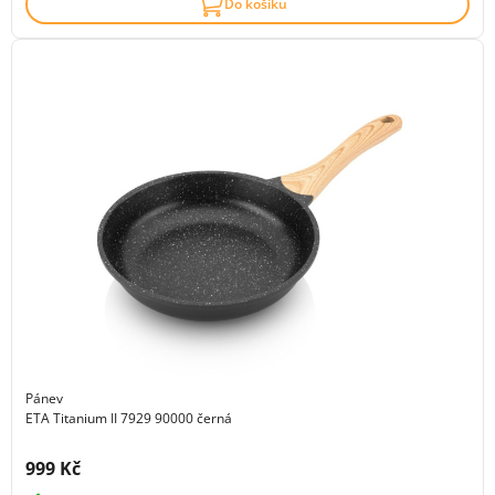
Do košíku
Pánev
ETA Titanium II 7929 90000 černá
Cena s DPH:
999 Kč