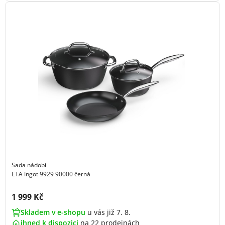
Sada nádobí
ETA Ingot 9929 90000 černá
Cena s DPH:
1 999 Kč
Skladem v e-shopu
u vás již 7. 8.
ihned k dispozici
na
22 prodejnách