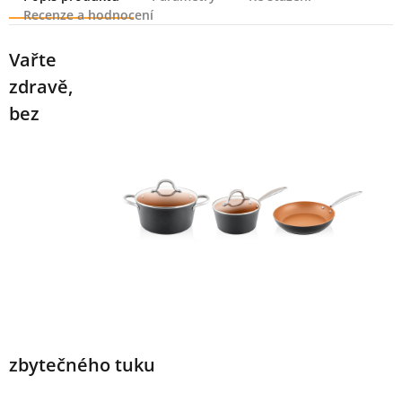
Recenze a hodnocení
Popis produktu
Vařte
zdravě,
bez
zbytečného tuku