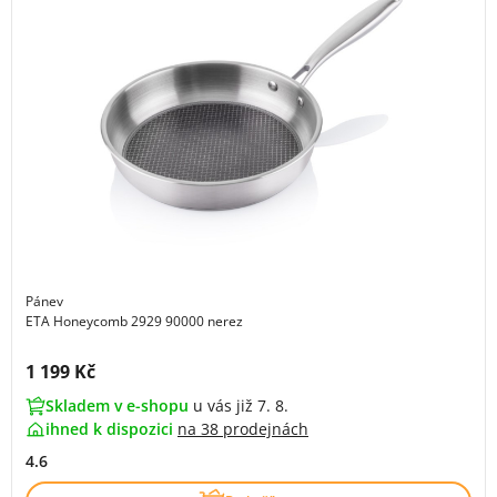
Pánev
ETA Honeycomb 2929 90000 nerez
Cena s DPH:
1 199 Kč
Skladem v e-shopu
u vás již 7. 8.
ihned k dispozici
na
38 prodejnách
4.6