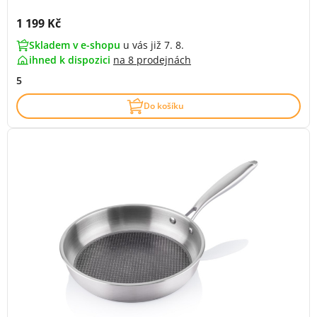
Cena s DPH:
1 199 Kč
Skladem v e-shopu
u vás již 7. 8.
ihned k dispozici
na
8 prodejnách
5
Do košíku