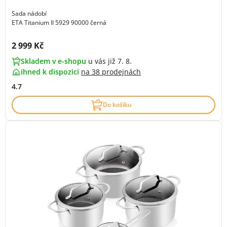
Sada nádobí
ETA Titanium II 5929 90000 černá
Cena s DPH:
2 999 Kč
Skladem v e-shopu
u vás již 7. 8.
ihned k dispozici
na
38 prodejnách
4.7
Do košíku