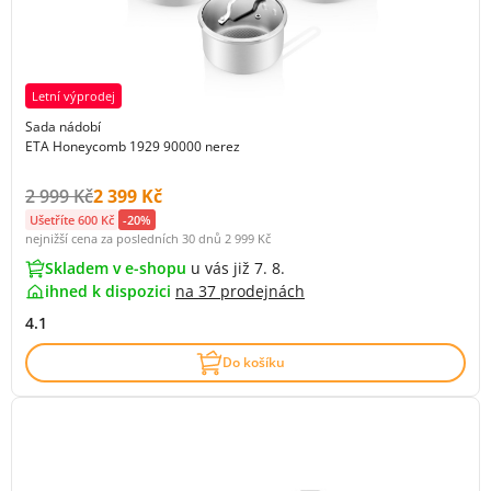
Letní výprodej
Sada nádobí
ETA Honeycomb 1929 90000 nerez
Původní cena s DPH:
Cena s DPH:
2 999 Kč
2 399 Kč
Ušetříte 600 Kč
-20%
nejnižší cena za posledních 30 dnů
2 999 Kč
Skladem v e-shopu
u vás již 7. 8.
ihned k dispozici
na
37 prodejnách
4.1
Do košíku