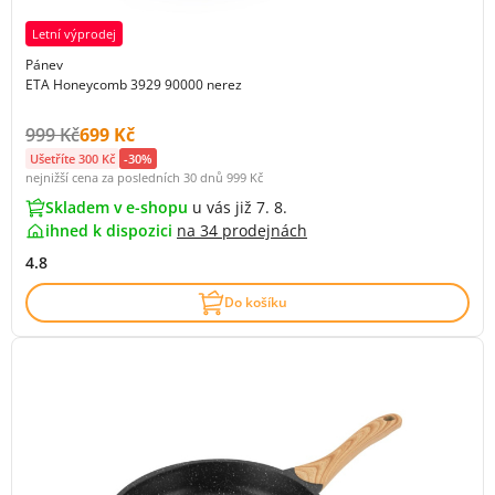
Letní výprodej
Pánev
ETA Honeycomb 3929 90000 nerez
Původní cena s DPH:
Cena s DPH:
999 Kč
699 Kč
Ušetříte 300 Kč
-30%
nejnižší cena za posledních 30 dnů
999 Kč
Skladem v e-shopu
u vás již 7. 8.
ihned k dispozici
na
34 prodejnách
4.8
Do košíku