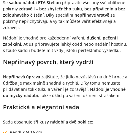
Se
sadou nádobí ETA Stellon
připravíte všechny své oblíbené
pokrmy
zdravěji – bez zbytečného tuku
,
bez připálenin a bez
zdlouhavého čištění.
Díky speciální
nepřilnavé vrstvě
se
pokrmy nepřichytávají, a vy tak můžete vařit efektivněji a
zdravěji.
Nádobí je vhodné pro každodenní vaření
, dušení, pečení i
zapékání
. Ať už připravujete lehký oběd nebo nedělní hostinu,
s touto sadou budete mít vždy jistotu perfektního výsledku.
Nepřilnavý povrch, který vydrží
Nepřilnavá úprava
zajišťuje, že jídlo nezůstává na dně hrnce a
údržba je maximálně snadná a rychlá. Díky tomu nemusíte
přidávat ani tolik tuku a vaření je zdravější. Nádobí
je vhodné
do myčky nádobí
, takže úklid po vaření už není strašákem.
Praktická a elegantní sada
Sada obsahuje
tři kusy nádobí a dvě poklice
:
Rendlík Ø 16 cm