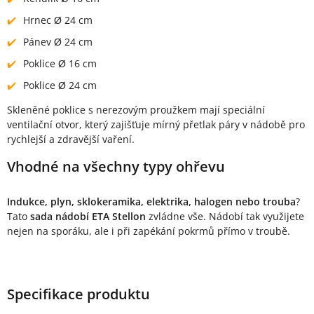
Hrnec Ø 24 cm
Pánev Ø 24 cm
Poklice Ø 16 cm
Poklice Ø 24 cm
Skleněné poklice s nerezovým proužkem mají speciální
ventilační otvor, který zajišťuje mírný přetlak páry v nádobě pro
rychlejší a zdravější vaření.
Vhodné na všechny typy ohřevu
Indukce, plyn, sklokeramika, elektrika, halogen nebo trouba
?
Tato
sada nádobí ETA Stellon
zvládne vše. Nádobí tak využijete
nejen na sporáku, ale i při zapékání pokrmů přímo v troubě.
Specifikace produktu