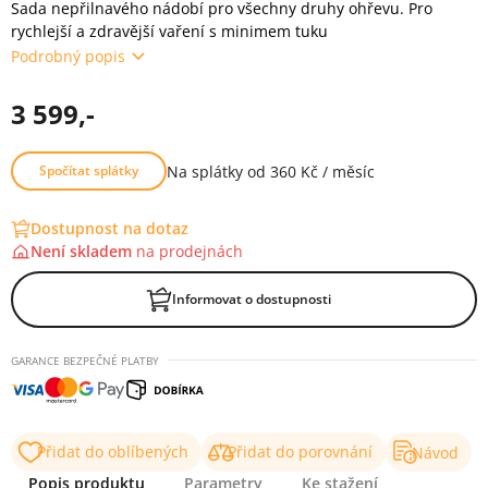
Sada nepřilnavého nádobí pro všechny druhy ohřevu. Pro
rychlejší a zdravější vaření s minimem tuku
Podrobný popis
3 599,-
Na splátky od 360 Kč / měsíc
Spočítat splátky
Dostupnost na dotaz
Není skladem
na
prodejnách
Informovat o dostupnosti
GARANCE BEZPEČNÉ PLATBY
Přidat do oblíbených
Přidat do porovnání
Návod
Popis produktu
Parametry
Ke stažení