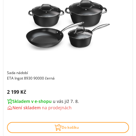
Sada nádobí
ETA Ingot 8930 90000 černá
Cena s DPH:
2 199 Kč
Skladem v e-shopu
u vás již 7. 8.
Není skladem
na
prodejnách
Do košíku