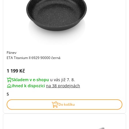
Pánev
ETA Titanium II 6929 90000 černá
Cena s DPH:
1 199 Kč
Skladem v e-shopu
u vás již 7. 8.
ihned k dispozici
na
38 prodejnách
5
Do košíku