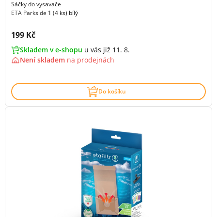
Sáčky do vysavače
ETA Parkside 1 (4 ks) bílý
Cena s DPH:
199 Kč
Skladem v e-shopu
u vás již 11. 8.
Není skladem
na
prodejnách
Do košíku