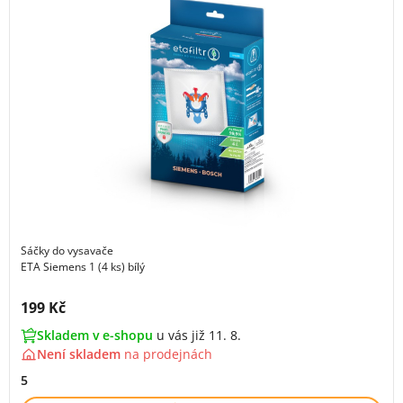
Sáčky do vysavače
ETA Siemens 1 (4 ks) bílý
Cena s DPH:
199 Kč
Skladem v e-shopu
u vás již 11. 8.
Není skladem
na
prodejnách
5