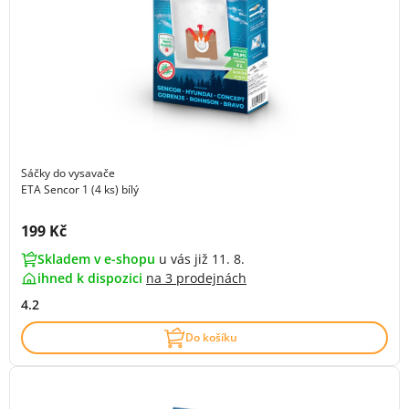
Sáčky do vysavače
ETA Sencor 1 (4 ks) bílý
Cena s DPH:
199 Kč
Skladem v e-shopu
u vás již 11. 8.
ihned k dispozici
na
3 prodejnách
4.2
Do košíku