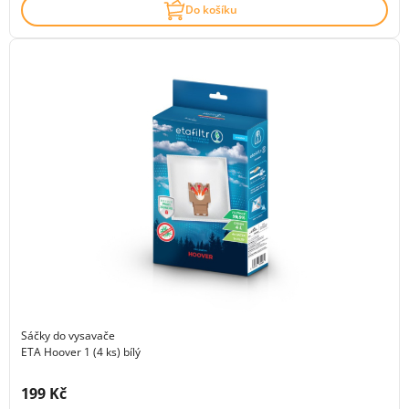
Do košíku
Sáčky do vysavače
ETA Hoover 1 (4 ks) bílý
Cena s DPH:
199 Kč