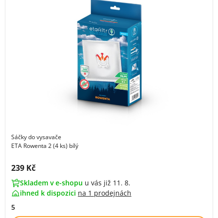
Sáčky do vysavače
ETA Rowenta 2 (4 ks) bílý
Cena s DPH:
239 Kč
Skladem v e-shopu
u vás již 11. 8.
ihned k dispozici
na
1 prodejnách
5