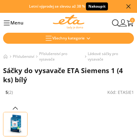
Letní výprodej se slevou až 38 %
Nakoupit
0
Menu
Hlavní
Všechny kategorie
Příslušenství pro
Látkové sáčky pro
Příslušenství
vysavače
vysavače
Sáčky do vysavače ETA Siemens 1 (4
ks) bílý
5
(2)
Kód: ETASIE1
Hodnocení: 5 z 5 (2 recenzí)