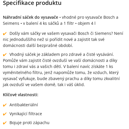
Specifikace produktu
Náhradní sáček do vysavače
• vhodné pro vysavače Bosch a
Seimens • v balení 4 ks sáčků a 1 filtr • objem 4 l
Došly vám sáčky ve vašem vysavači Bosch či Siemens? Není
nic jednoduššího než si pořídit nové a zajistit tak své
domácnosti další bezprašné období.
Vhodný sáček je základem pro zdravé a čisté vysávání.
Pomůže vám zajistit čisté ovzduší ve vaší domácnosti a díky
tomu i zdraví vás a vašich dětí. V balení navíc získáte 1 ks
vyměnitelného filtru, jenž napomůže tomu, že vzduch, který
vysavač vyfukuje, bude zbavený prachu a díky tomu zkvalitní
jak ovzduší ve vašem domě, tak i váš úklid.
Klíčové vlastnosti:
Antibakteriální
Vynikající filtrace
Bojuje proti zápachu