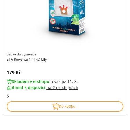
Sáčky do vysavače
ETA Rowenta 1 (4 ks) bílý
Cena s DPH:
179 Kč
Skladem v e-shopu
u vás již 11. 8.
ihned k dispozici
na
2 prodejnách
5
Do košíku