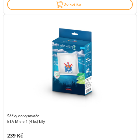
Do košíku
Sáčky do vysavače
ETA Miele 1 (4 ks) bílý
Cena s DPH:
239 Kč