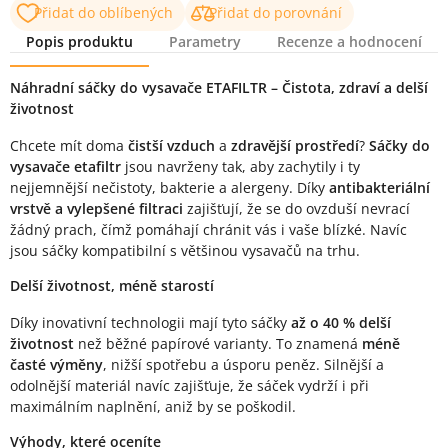
Přidat do oblíbených
Přidat do porovnání
Popis produktu
Parametry
Recenze a hodnocení
Popis produktu
Náhradní sáčky do vysavače ETAFILTR – Čistota, zdraví a delší
životnost
Chcete mít doma
čistší vzduch
a
zdravější prostředí
?
Sáčky do
vysavače etafiltr
jsou navrženy tak, aby zachytily i ty
nejjemnější nečistoty, bakterie a alergeny. Díky
antibakteriální
vrstvě a vylepšené filtraci
zajišťují, že se do ovzduší nevrací
žádný prach, čímž pomáhají chránit vás i vaše blízké. Navíc
jsou sáčky kompatibilní s většinou vysavačů na trhu.
Delší životnost, méně starostí
Díky inovativní technologii mají tyto sáčky
až o 40 % delší
životnost
než běžné papírové varianty. To znamená
méně
časté výměny
, nižší spotřebu a úsporu peněz. Silnější a
odolnější materiál navíc zajišťuje, že sáček vydrží i při
maximálním naplnění, aniž by se poškodil.
Výhody, které oceníte