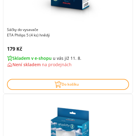
Sáčky do vysavače
ETA Philips 5 (4 ks) hnědý
Cena s DPH:
179 Kč
Skladem v e-shopu
u vás již 11. 8.
Není skladem
na
prodejnách
Do košíku