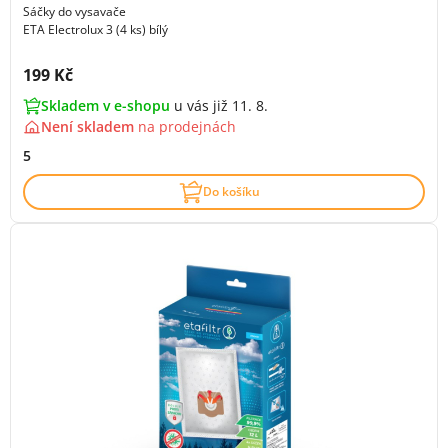
Sáčky do vysavače
ETA Electrolux 3 (4 ks) bílý
Cena s DPH:
199 Kč
Skladem v e-shopu
u vás již 11. 8.
Není skladem
na
prodejnách
5
Do košíku