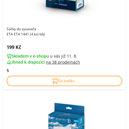
Sáčky do vysavače
ETA ETA 1441 (4 ks) bílý
Cena s DPH:
199 Kč
Skladem v e-shopu
u vás již 11. 8.
ihned k dispozici
na
38 prodejnách
5
Do košíku