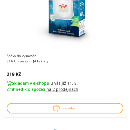
Sáčky do vysavače
ETA Universální (4 ks) bílý
Cena s DPH:
219 Kč
Skladem v e-shopu
u vás již 11. 8.
ihned k dispozici
na
2 prodejnách
Do košíku