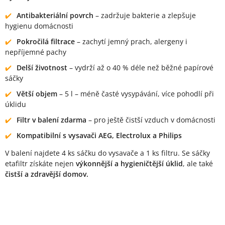
Antibakteriální povrch
– zadržuje bakterie a zlepšuje
hygienu domácnosti
Pokročilá filtrace
– zachytí jemný prach, alergeny i
nepříjemné pachy
Delší životnost
– vydrží až o 40 % déle než běžné papírové
sáčky
Větší objem
– 5 l – méně časté vysypávání, více pohodlí při
úklidu
Filtr v balení zdarma
– pro ještě čistší vzduch v domácnosti
Kompatibilní s vysavači AEG, Electrolux a Philips
V balení najdete 4 ks sáčku do vysavače a 1 ks filtru. Se sáčky
etafiltr získáte nejen
výkonnější a hygieničtější úklid
, ale také
čistší a zdravější domov.