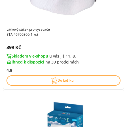
Látkový sáček pro vysavače
ETA 46700300(1 ks)
Cena s DPH:
399 Kč
Skladem v e-shopu
u vás již 11. 8.
ihned k dispozici
na
39 prodejnách
4.8
Do košíku