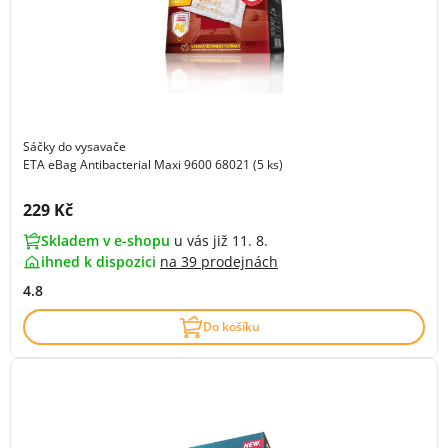
Sáčky do vysavače
ETA eBag Antibacterial Maxi 9600 68021 (5 ks)
Cena s DPH:
229 Kč
Skladem v e-shopu
u vás již 11. 8.
ihned k dispozici
na
39 prodejnách
4.8
Do košíku