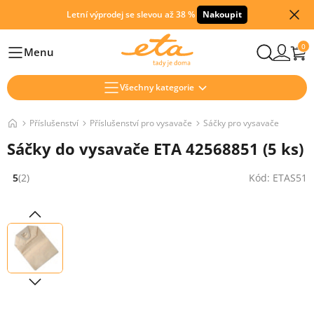
Letní výprodej se slevou až 38 %
Nakoupit
0
Menu
Hlavní
Všechny kategorie
Příslušenství
Příslušenství pro vysavače
Sáčky pro vysavače
Sáčky do vysavače ETA 42568851 (5 ks)
5
(2)
Kód: ETAS51
Hodnocení: 5 z 5 (2 recenzí)