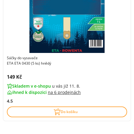
Sáčky do vysavače
ETA ETA 0430 (5 ks) hnědý
Cena s DPH:
149 Kč
Skladem v e-shopu
u vás již 11. 8.
ihned k dispozici
na
6 prodejnách
4.5
Do košíku