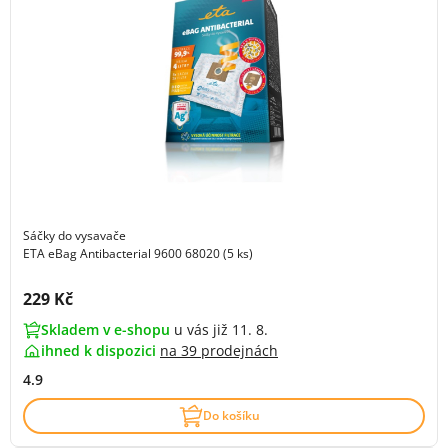
Sáčky do vysavače
ETA eBag Antibacterial 9600 68020 (5 ks)
Cena s DPH:
229 Kč
Skladem v e-shopu
u vás již 11. 8.
ihned k dispozici
na
39 prodejnách
4.9
Do košíku