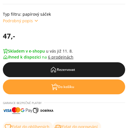
Typ filtru: papírový sáček
Podrobný popis
47,-
Skladem v e-shopu
u vás již 11. 8.
ihned k dispozici
na
6 prodejnách
Rezervovat
Do košíku
GARANCE BEZPEČNÉ PLATBY
Přidat do oblíbených
Přidat do porovnání