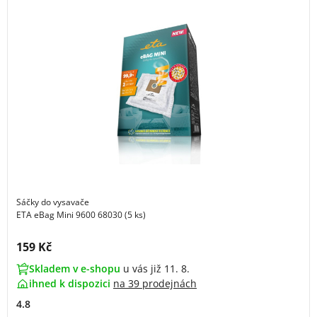
Sáčky do vysavače
ETA eBag Mini 9600 68030 (5 ks)
Cena s DPH:
159 Kč
Skladem v e-shopu
u vás již 11. 8.
ihned k dispozici
na
39 prodejnách
4.8