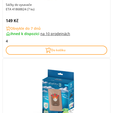
Sáčky do vysavače
ETA 41868824 (7 ks)
Cena s DPH:
149 Kč
Obvykle do 7 dnů
ihned k dispozici
na
10 prodejnách
4
Do košíku