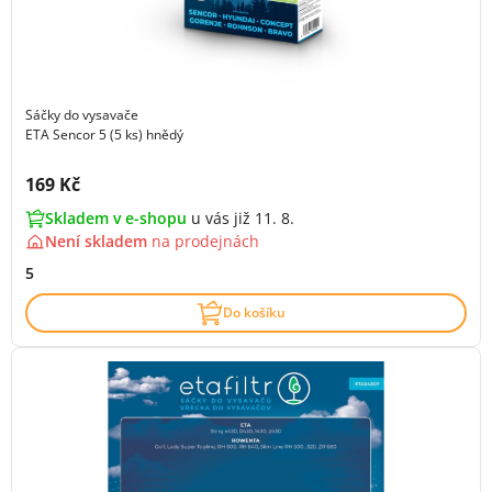
Sáčky do vysavače
ETA Sencor 5 (5 ks) hnědý
Cena s DPH:
169 Kč
Skladem v e-shopu
u vás již 11. 8.
Není skladem
na
prodejnách
5
Do košíku