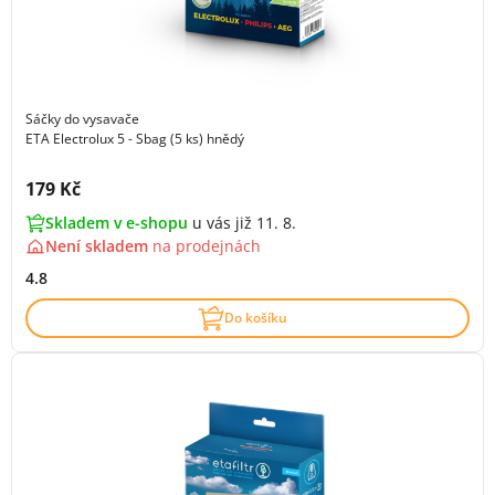
Sáčky do vysavače
ETA Electrolux 5 - Sbag (5 ks) hnědý
Cena s DPH:
179 Kč
Skladem v e-shopu
u vás již 11. 8.
Není skladem
na
prodejnách
4.8
Do košíku