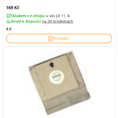
Cena s DPH:
169 Kč
Skladem v e-shopu
u vás již 11. 8.
ihned k dispozici
na
39 prodejnách
4.9
Do košíku