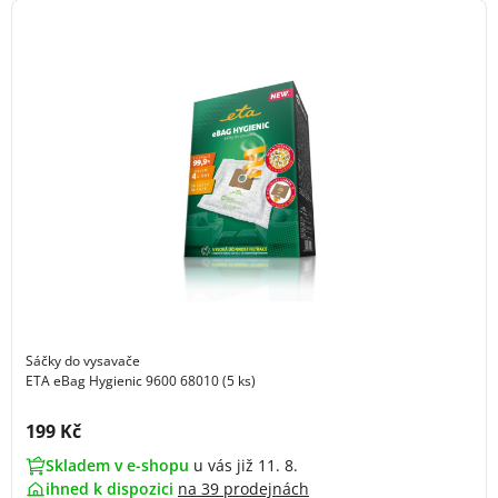
Sáčky do vysavače
ETA eBag Hygienic 9600 68010 (5 ks)
Cena s DPH:
199 Kč
Skladem v e-shopu
u vás již 11. 8.
ihned k dispozici
na
39 prodejnách