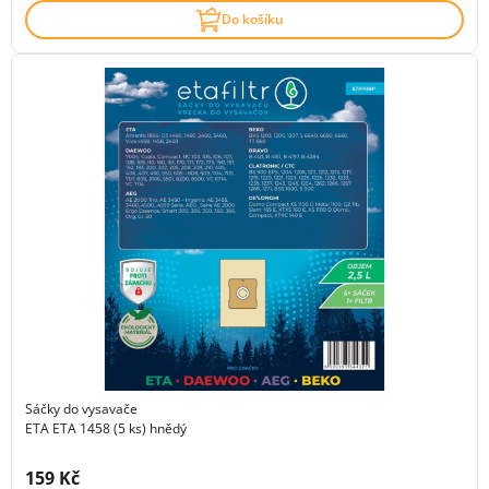
Do košíku
Sáčky do vysavače
ETA ETA 1458 (5 ks) hnědý
Cena s DPH:
159 Kč