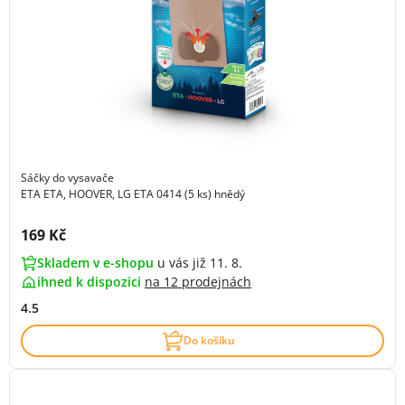
Sáčky do vysavače
ETA ETA, HOOVER, LG ETA 0414 (5 ks) hnědý
Cena s DPH:
169 Kč
Skladem v e-shopu
u vás již 11. 8.
ihned k dispozici
na
12 prodejnách
4.5
Do košíku