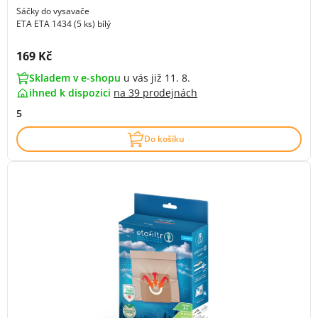
Sáčky do vysavače
ETA ETA 1434 (5 ks) bílý
Cena s DPH:
169 Kč
Skladem v e-shopu
u vás již 11. 8.
ihned k dispozici
na
39 prodejnách
5
Do košíku