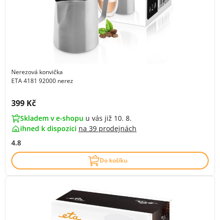
Nerezová konvička
ETA 4181 92000 nerez
Cena s DPH:
399 Kč
Skladem v e-shopu
u vás již 10. 8.
ihned k dispozici
na
39 prodejnách
4.8
Do košíku