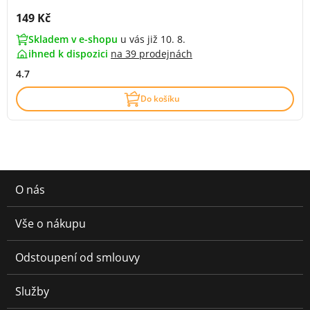
Cena s DPH:
149 Kč
Skladem v e-shopu
u vás již 10. 8.
ihned k dispozici
na
39 prodejnách
4.7
Do košíku
O nás
Vše o nákupu
Odstoupení od smlouvy
Služby