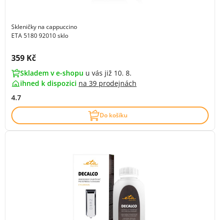
Skleničky na cappuccino
ETA 5180 92010 sklo
Cena s DPH:
359 Kč
Skladem v e-shopu
u vás již 10. 8.
ihned k dispozici
na
39 prodejnách
4.7
Do košíku