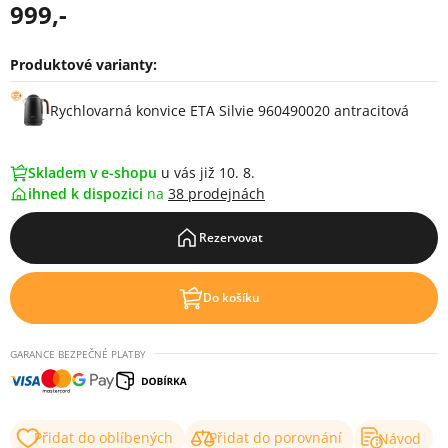
999,-
Produktové varianty:
Varianty
Rychlovarná konvice ETA Silvie 960490020 antracitová
Skladem v e-shopu
u vás již 10. 8.
ihned k dispozici
na
38 prodejnách
Rezervovat
Do košíku
GARANCE BEZPEČNÉ PLATBY
Přidat do oblíbených
Přidat do porovnání
Návod