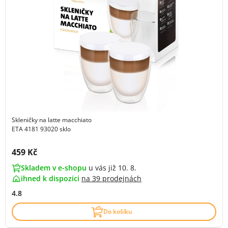
Skleničky na latte macchiato
ETA 4181 93020 sklo
Cena s DPH:
459 Kč
Skladem v e-shopu
u vás již 10. 8.
ihned k dispozici
na
39 prodejnách
4.8
Do košíku