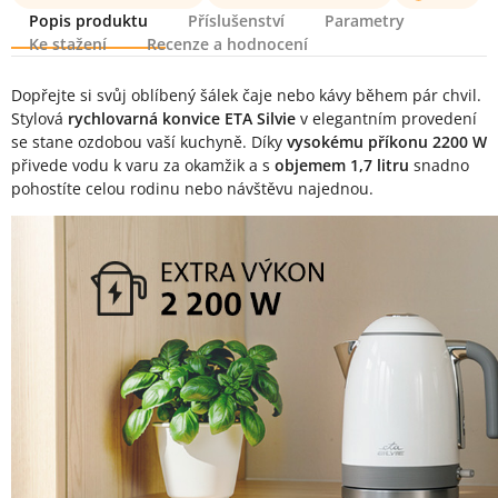
Popis produktu
Příslušenství
Parametry
Ke stažení
Recenze a hodnocení
Popis produktu
Dopřejte si svůj oblíbený šálek čaje nebo kávy během pár chvil.
Stylová
rychlovarná konvice ETA Silvie
v elegantním provedení
se stane ozdobou vaší kuchyně. Díky
vysokému příkonu 2200 W
přivede vodu k varu za okamžik a s
objemem 1,7 litru
snadno
pohostíte celou rodinu nebo návštěvu najednou.