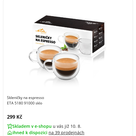
Skleničky na espresso
ETA 5180 91000 sklo
Cena s DPH:
299 Kč
Skladem v e-shopu
u vás již 10. 8.
ihned k dispozici
na
39 prodejnách