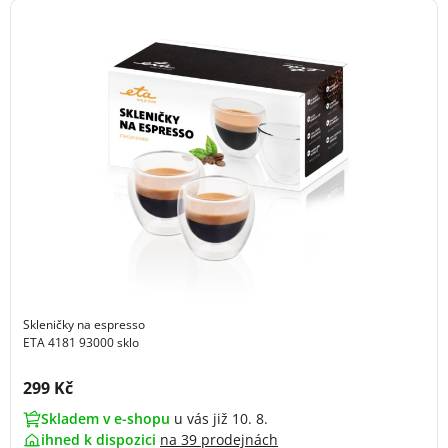
Skleničky na espresso
ETA 4181 93000 sklo
Cena s DPH:
299 Kč
Skladem v e-shopu
u vás již 10. 8.
ihned k dispozici
na
39 prodejnách