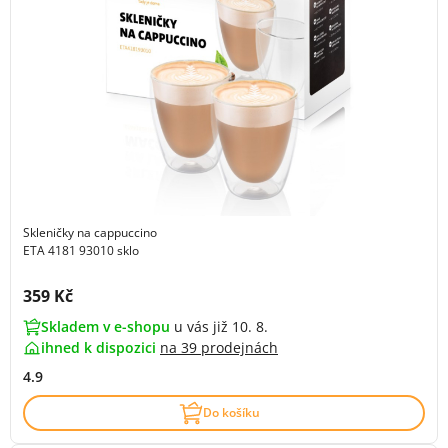
Skleničky na cappuccino
ETA 4181 93010 sklo
Cena s DPH:
359 Kč
Skladem v e-shopu
u vás již 10. 8.
ihned k dispozici
na
39 prodejnách
4.9
Do košíku