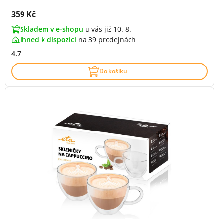
Cena s DPH:
359 Kč
Skladem v e-shopu
u vás již 10. 8.
ihned k dispozici
na
39 prodejnách
4.7
Do košíku