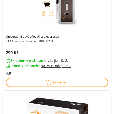
Univerzální odvápňovač pro espressa
ETA Decalco Decalco 5180 00201
Cena s DPH:
299 Kč
Skladem v e-shopu
u vás již 10. 8.
ihned k dispozici
na
39 prodejnách
4.8
Do košíku