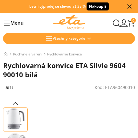
Letní výprodej se slevou až 38 %
Nakoupit
0
Menu
Hlavní
Všechny kategorie
Kuchyně a vaření
Rychlovarné konvice
Rychlovarná konvice ETA Silvie 9604
90010 bílá
5
(1)
Kód: ETA960490010
Hodnocení: 5 z 5 (1 recenzí)