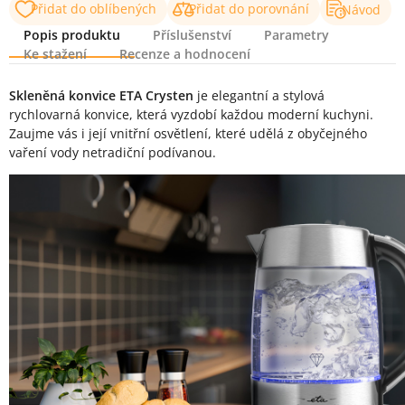
Přidat do oblíbených
Přidat do porovnání
Návod
Popis produktu
Příslušenství
Parametry
Ke stažení
Recenze a hodnocení
Popis produktu
Skleněná konvice ETA Crysten
je elegantní a stylová
rychlovarná konvice, která vyzdobí každou moderní kuchyni.
Zaujme vás i její vnitřní osvětlení, které udělá z obyčejného
vaření vody netradiční podívanou.