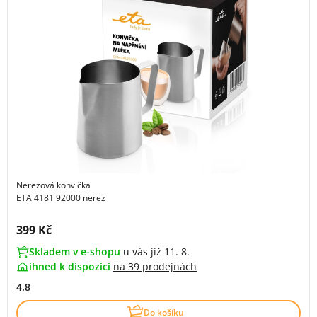
Nerezová konvička
ETA 4181 92000 nerez
Cena s DPH:
399 Kč
Skladem v e-shopu
u vás již 11. 8.
ihned k dispozici
na
39 prodejnách
4.8
Do košíku