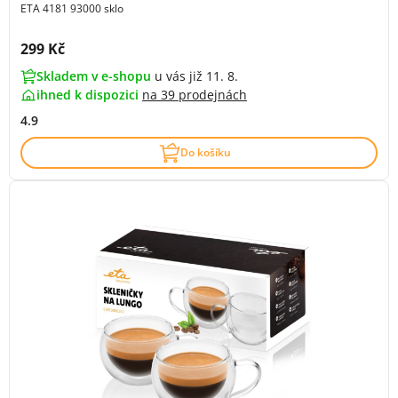
ETA 4181 93000 sklo
Cena s DPH:
299 Kč
Skladem v e-shopu
u vás již 11. 8.
ihned k dispozici
na
39 prodejnách
4.9
Do košíku