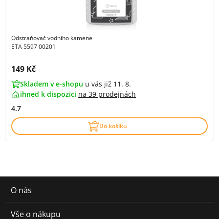
Odstraňovač vodního kamene
ETA 5597 00201
Cena s DPH:
149 Kč
Skladem v e-shopu
u vás již 11. 8.
ihned k dispozici
na
39 prodejnách
4.7
Do košíku
O nás
Vše o nákupu