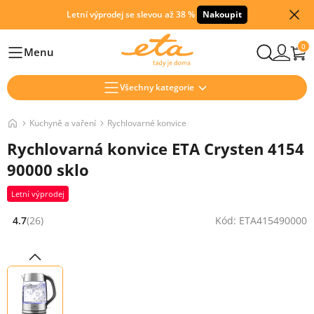
Letní výprodej se slevou až 38 %
Nakoupit
0
Menu
Hlavní
Všechny kategorie
Kuchyně a vaření
Rychlovarné konvice
Rychlovarná konvice ETA Crysten 4154
90000 sklo
Letní výprodej
4.7
(26)
Kód: ETA415490000
Hodnocení: 4.7 z 5 (26 recenzí)