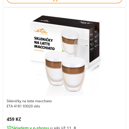
Skleničky na latte macchiato
ETA 4181 93020 sklo
Cena s DPH:
459 Kč
Skladem v e-shopu
u vás již 11. 8.