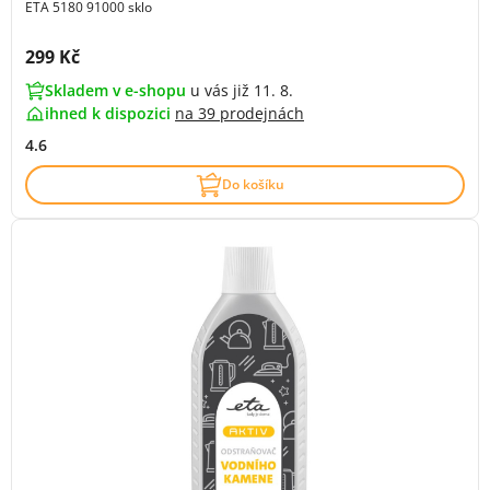
ETA 5180 91000 sklo
Cena s DPH:
299 Kč
Skladem v e-shopu
u vás již 11. 8.
ihned k dispozici
na
39 prodejnách
4.6
Do košíku