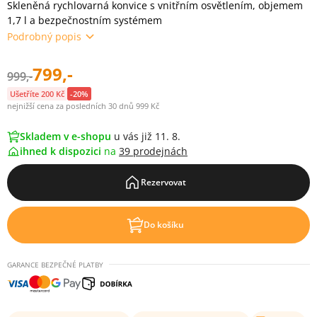
Skleněná rychlovarná konvice s vnitřním osvětlením, objemem
1,7 l a bezpečnostním systémem
Podrobný popis
799,-
999,-
Ušetříte 200 Kč
-20%
nejnižší cena za posledních 30 dnů 999 Kč
Skladem v e-shopu
u vás již 11. 8.
ihned k dispozici
na
39 prodejnách
Rezervovat
Do košíku
GARANCE BEZPEČNÉ PLATBY