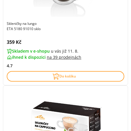
Skleničky na lungo
ETA 5180 91010 sklo
Cena s DPH:
359 Kč
Skladem v e-shopu
u vás již 11. 8.
ihned k dispozici
na
39 prodejnách
4.7
Do košíku