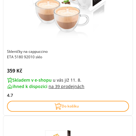
Skleničky na cappuccino
ETA 5180 92010 sklo
Cena s DPH:
359 Kč
Skladem v e-shopu
u vás již 11. 8.
ihned k dispozici
na
39 prodejnách
4.7
Do košíku