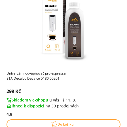
Univerzální odvápňovač pro espressa
ETA Decalco Decalco 5180 00201
Cena s DPH:
299 Kč
Skladem v e-shopu
u vás již 11. 8.
ihned k dispozici
na
39 prodejnách
4.8
Do košíku