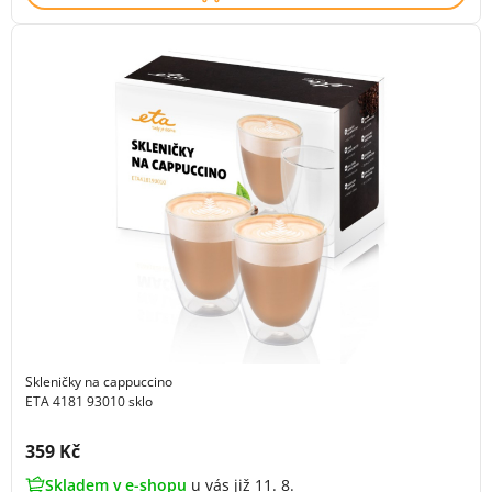
Skleničky na cappuccino
ETA 4181 93010 sklo
Cena s DPH:
359 Kč
Skladem v e-shopu
u vás již 11. 8.