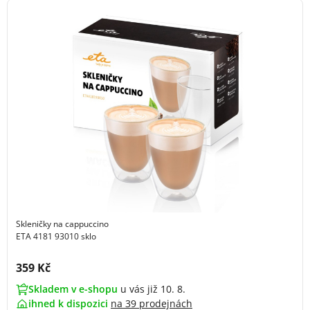
Skleničky na cappuccino
ETA 4181 93010 sklo
Cena s DPH:
359 Kč
Skladem v e-shopu
u vás již 10. 8.
ihned k dispozici
na
39 prodejnách