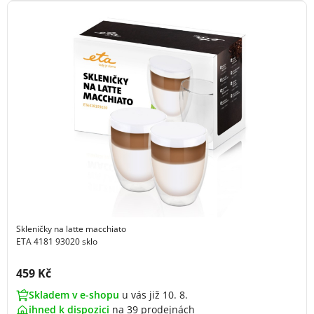
Skleničky na latte macchiato
ETA 4181 93020 sklo
Cena s DPH:
459 Kč
Skladem v e-shopu
u vás již 10. 8.
ihned k dispozici
na
39 prodejnách