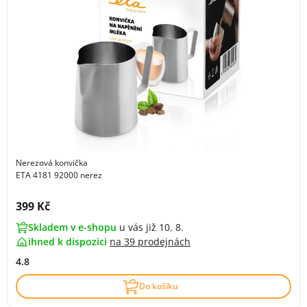
Nerezová konvička
ETA 4181 92000 nerez
Cena s DPH:
399 Kč
Skladem v e-shopu
u vás již 10. 8.
ihned k dispozici
na
39 prodejnách
4.8
Do košíku