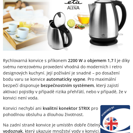
Rychlovarná konvice s příkonem
2200 W
a
objemem 1,7 l
je díky
svému nerezovému provedení vhodná do moderních i retro
designových kuchyní. Její požívání je snadné – po dosažení
bodu varu se konvice
automaticky vypne
. Pro maximální
bezpečí disponuje
bezpečnostním systémem
, který zajistí
aktivaci pojistky v případě rizika přehřátí, nebo v případě, že v
konvici není voda.
Konvici nechybí ani
kvalitní konektor STRIX
pro
pohodlnou obsluhu a dlouhou životnost.
Na zadní straně konvice je umístěn dobře čitelný
vodoznak
, který ukazuje množství vody v konvici.