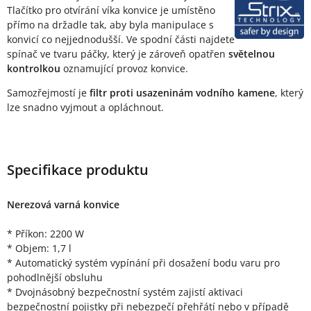
Tlačítko pro otvírání víka konvice je umístěno
přímo na držadle tak, aby byla manipulace s
konvicí co nejjednodušší. Ve spodní části najdete
spínač ve tvaru páčky, který je zároveň opatřen
světelnou
kontrolkou
oznamující provoz konvice.
Samozřejmostí je
filtr proti usazeninám vodního kamene
, který
lze snadno vyjmout a opláchnout.
Specifikace produktu
Nerezová varná konvice
* Příkon: 2200 W
* Objem: 1,7 l
* Automatický systém vypínání při dosažení bodu varu pro
pohodlnější obsluhu
* Dvojnásobný bezpečnostní systém zajistí aktivaci
bezpečnostní pojistky při nebezpečí přehřátí nebo v případě