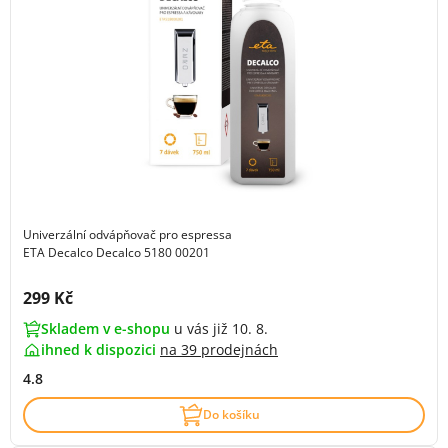
Univerzální odvápňovač pro espressa
ETA Decalco Decalco 5180 00201
Cena s DPH:
299 Kč
Skladem v e-shopu
u vás již 10. 8.
ihned k dispozici
na
39 prodejnách
4.8
Do košíku