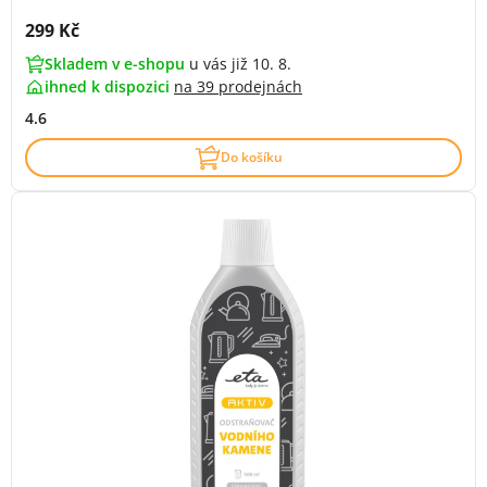
Cena s DPH:
299 Kč
Skladem v e-shopu
u vás již 10. 8.
ihned k dispozici
na
39 prodejnách
4.6
Do košíku