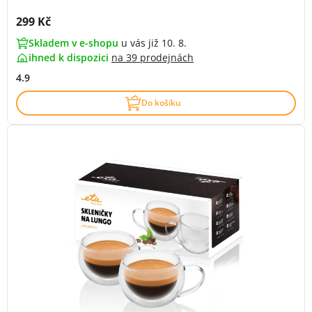
Cena s DPH:
299 Kč
Skladem v e-shopu
u vás již 10. 8.
ihned k dispozici
na
39 prodejnách
4.9
Do košíku