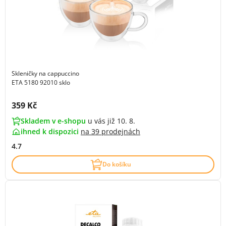
Skleničky na cappuccino
ETA 5180 92010 sklo
Cena s DPH:
359 Kč
Skladem v e-shopu
u vás již 10. 8.
ihned k dispozici
na
39 prodejnách
4.7
Do košíku