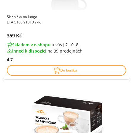
Skleničky na lungo
ETA 5180 91010 sklo
Cena s DPH:
359 Kč
Skladem v e-shopu
u vás již 10. 8.
ihned k dispozici
na
39 prodejnách
4.7
Do košíku