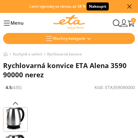
Letní výprodej se slevou až 38 %
Nakoupit
0
Menu
Hlavní
Všechny kategorie
Kuchyně a vaření
Rychlovarné konvice
Rychlovarná konvice ETA Alena 3590
90000 nerez
4.5
(435)
Kód: ETA359090000
Hodnocení: 4.5 z 5 (435 recenzí)