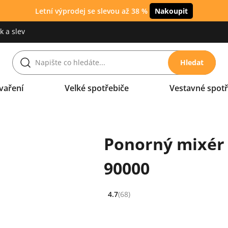
Letní výprodej se slevou až 38 %
Nakoupit
 a slev
Hledat
vaření
Velké spotřebiče
Vestavné spotř
Ponorný mixér 
90000
4.7
(68)
Hodnocení: 4.7 z 5 (68 recenzí)