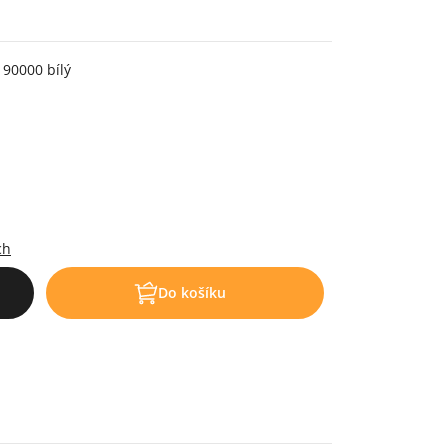
 90000 bílý
.
ch
Do košíku