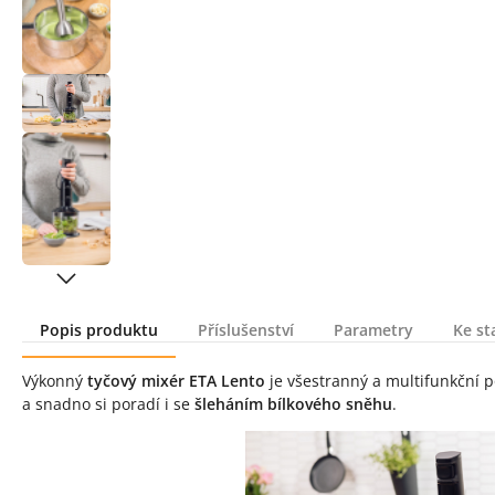
Popis produktu
Příslušenství
Parametry
Ke st
Popis produktu
Výkonný
tyčový mixér ETA Lento
je všestranný a multifunkční p
a snadno si poradí i se
šleháním bílkového sněhu
.