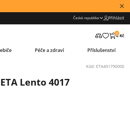
Přihlásit
Česká republika
0
0 Kč
ebiče
Péče a zdraví
Příslušenství
Kód: ETA401790000
ETA Lento 4017