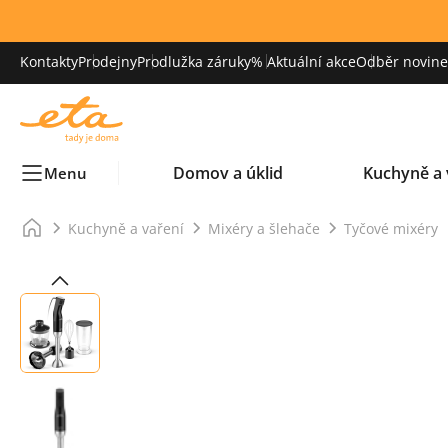
Kontakty
Prodejny
Prodlužka záruky
% Aktuální akce
Odběr novinek
Domov a úklid
Kuchyně a 
Menu
Kuchyně a vaření
Mixéry a šlehače
Tyčové mixéry