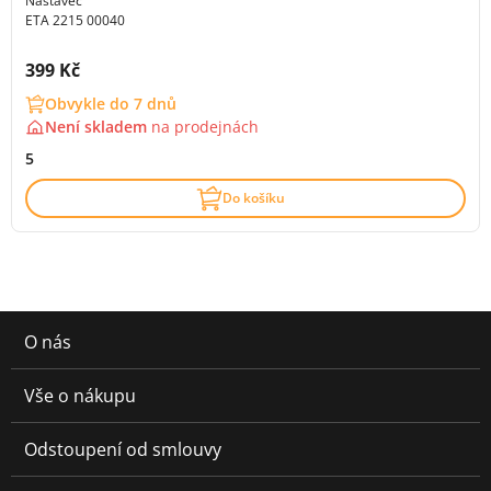
Nástavec
ETA 2215 00040
Cena s DPH:
399 Kč
Obvykle do 7 dnů
Není skladem
na
prodejnách
5
Do košíku
O nás
Vše o nákupu
Odstoupení od smlouvy