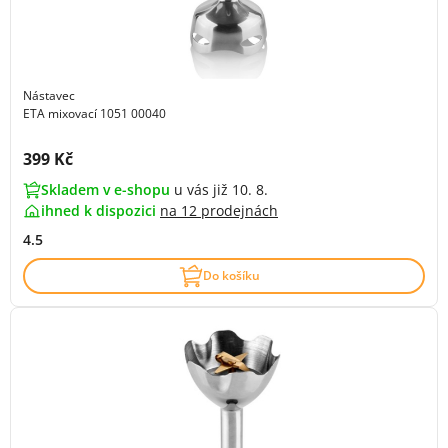
Nástavec
ETA mixovací 1051 00040
Cena s DPH:
399 Kč
Skladem v e-shopu
u vás již 10. 8.
ihned k dispozici
na
12 prodejnách
4.5
Do košíku