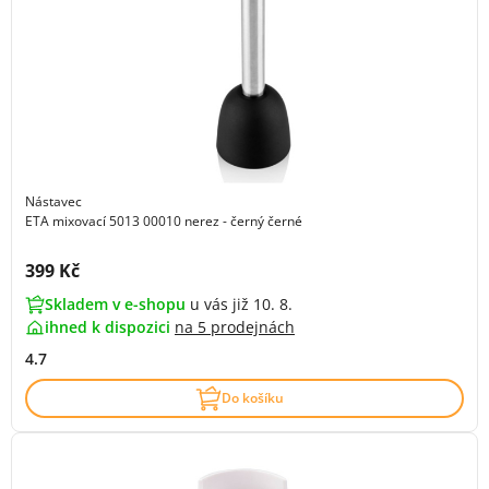
Nástavec
ETA mixovací 5013 00010 nerez - černý černé
Cena s DPH:
399 Kč
Skladem v e-shopu
u vás již 10. 8.
ihned k dispozici
na
5 prodejnách
4.7
Do košíku