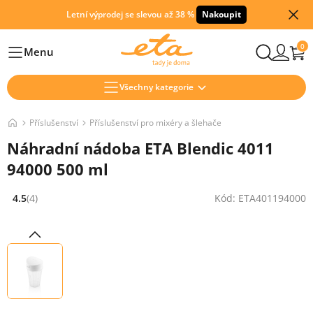
Letní výprodej se slevou až 38 %
Nakoupit
0
Menu
Hlavní
Všechny kategorie
Příslušenství
Příslušenství pro mixéry a šlehače
Náhradní nádoba ETA Blendic 4011
94000 500 ml
4.5
(4)
Kód: ETA401194000
Hodnocení: 4.5 z 5 (4 recenzí)