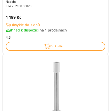
Nádoba
ETA 2l 2100 00020
Cena s DPH:
1 199 Kč
Obvykle do 7 dnů
ihned k dispozici
na
1 prodejnách
4.3
Do košíku