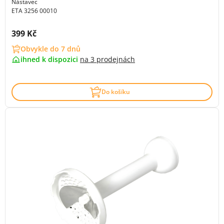
Nástavec
ETA 3256 00010
Cena s DPH:
399 Kč
Obvykle do 7 dnů
ihned k dispozici
na
3 prodejnách
Do košíku