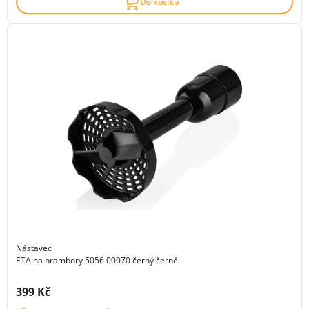
Do košíku
Nástavec
ETA na brambory 5056 00070 černý černé
Cena s DPH:
399 Kč