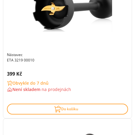
Nástavec
ETA 3219 00010
Cena s DPH:
399 Kč
Obvykle do 7 dnů
Není skladem
na
prodejnách
Do košíku