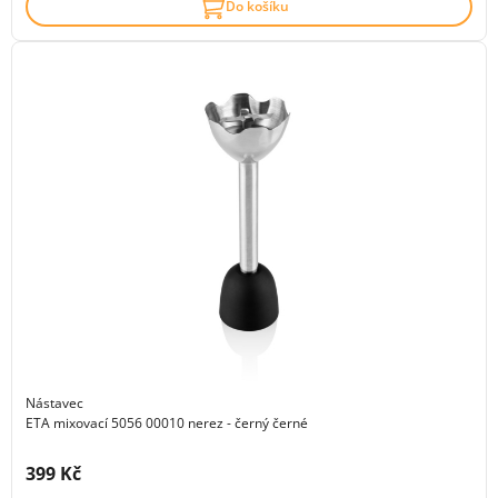
Do košíku
Nástavec
ETA mixovací 5056 00010 nerez - černý černé
Cena s DPH:
399 Kč