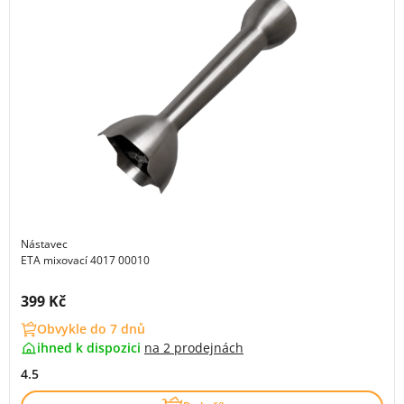
Nástavec
ETA mixovací 4017 00010
Cena s DPH:
399 Kč
Obvykle do 7 dnů
ihned k dispozici
na
2 prodejnách
4.5