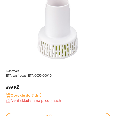
Nástavec
ETA pasírovací ETA 0059 00010
Cena s DPH:
399 Kč
Obvykle do 7 dnů
Není skladem
na
prodejnách