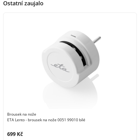
Ostatní zaujalo
Brousek na nože
ETA Lento - brousek na nože 0051 99010 bílé
Cena s DPH:
699 Kč