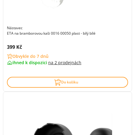
Nástavec
ETA na bramborovou kaši 0016 00050 plast - bílý bílé
Cena s DPH:
399 Kč
Obvykle do 7 dnů
ihned k dispozici
na
2 prodejnách
Do košíku