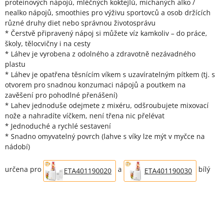
proteinových nápojů, mléčných koktejlů, míchaných alko /
nealko nápojů, smoothies pro výživu sportovců a osob držících
různé druhy diet nebo správnou životosprávu
* Čerstvě připravený nápoj si můžete víz kamkoliv – do práce,
školy, tělocvičny i na cesty
* Láhev je vyrobena z odolného a zdravotně nezávadného
plastu
* Láhev je opatřena těsnícím víkem s uzavíratelným pítkem (tj. s
otvorem pro snadnou konzumaci nápojů a poutkem na
zavěšení pro pohodlné přenášení)
* Lahev jednoduše odejmete z mixéru, odšroubujete mixovací
nože a nahradíte víčkem, není třena nic přelévat
* Jednoduché a rychlé sestavení
* Snadno omyvatelný povrch (lahve s víky lze mýt v myčce na
nádobí)
určena pro
a
bílý
ETA401190020
ETA401190030