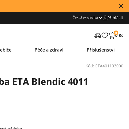
Přihlásit
Česká republika
0
0 Kč
ebiče
Péče a zdraví
Příslušenství
Kód: ETA401193000
a ETA Blendic 4011
ovací nádoba