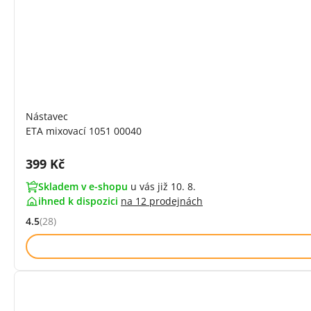
Nástavec
ETA mixovací 1051 00040
Cena s DPH:
399 Kč
Skladem v e-shopu
u vás již 10. 8.
ihned k dispozici
na
12 prodejnách
4.5
(28)
Hodnocení: 4.5 z 5 (28 recenzí)