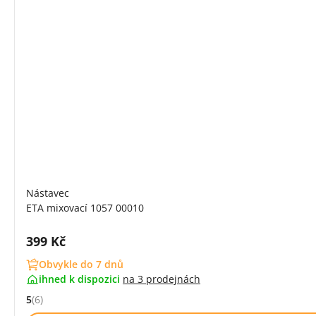
Nástavec
ETA mixovací 1057 00010
Cena s DPH:
399 Kč
Obvykle do 7 dnů
ihned k dispozici
na
3 prodejnách
5
(6)
Hodnocení: 5 z 5 (6 recenzí)