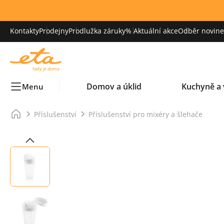
Kontakty
Prodejny
Prodlužka záruky
% Aktuální akce
Odběr novinek
Domov a úklid
Kuchyně a 
Menu
Příslušenství
Příslušenství pro mixéry a šlehače