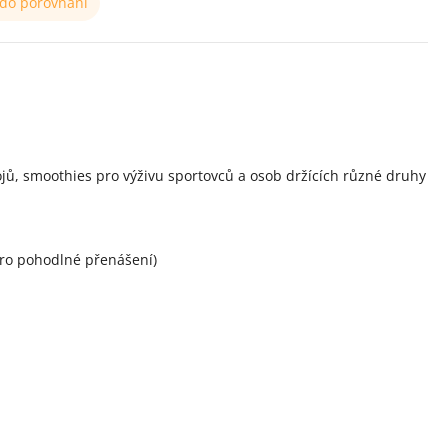
 do porovnání
ojů, smoothies pro výživu sportovců a osob držících různé druhy
pro pohodlné přenášení)