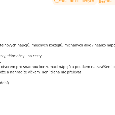
Přidat do oblíbených
Přidat
roteinových nápojů, mléčných koktejlů, míchaných alko / nealko náp
ly, tělocvičny i na cesty
u
j. s otvorem pro snadnou konzumaci nápojů a poutkem na zavěšení 
že a nahradíte víčkem, není třena nic přelévat
dobí)