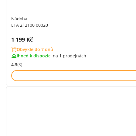
Nádoba
ETA 2l 2100 00020
Cena s DPH:
1 199 Kč
Obvykle do 7 dnů
ihned k dispozici
na
1 prodejnách
4.3
(3)
Hodnocení: 4.3 z 5 (3 recenzí)