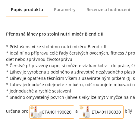
Popis produktu
Parametry
Recenze a hodnocení
Popis produktu
Přenosná láhev pro stolní nutri mixér Blendic II
* Příslušenství ke stolnímu nutri mixéru Blendic II
* Ideální na přípravu celé řady čerstvých ovocných, fitness / p
diet nebo správnou životosprávu
* Čerstvě připravený nápoj si můžete víz kamkoliv – do práce, ško
* Láhev je vyrobena z odolného a zdravotně nezávadného plast
* Láhev je opatřena těsnícím víkem s uzavíratelným pítkem (t
* Lahev jednoduše odejmete z mixéru, odšroubujete mixovací no
* Jednoduché a rychlé sestavení
* Snadno omyvatelný povrch (lahve s víky lze mýt v myčce na ná
určena pro
a
bílý
ETA401190020
ETA401190030