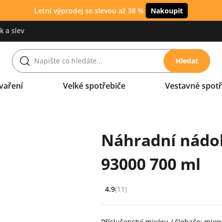
Letní výprodej se slevou až 38 %
Nakoupit
 a slev
Hledat
vaření
Velké spotřebiče
Vestavné spotř
Náhradní nádob
93000 700 ml
4.9
(11)
Hodnocení: 4.9 z 5 (11 recenzí)
Příslušenství mixéru / šlehače: mix