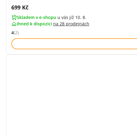
Cena s DPH:
699 Kč
Skladem v e-shopu
u vás již 10. 8.
ihned k dispozici
na
28 prodejnách
4
(2)
Hodnocení: 4 z 5 (2 recenzí)