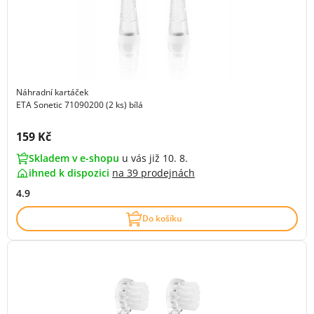
Náhradní kartáček
ETA Sonetic 71090200 (2 ks) bílá
Cena s DPH:
159 Kč
Skladem v e-shopu
u vás již 10. 8.
ihned k dispozici
na
39 prodejnách
4.9
Do košíku