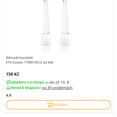
Náhradní kartáček
ETA Sonetic 71090100 (2 ks) bílá
Cena s DPH:
159 Kč
Skladem v e-shopu
u vás již 10. 8.
ihned k dispozici
na
39 prodejnách
4.9
Do košíku