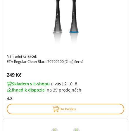
Náhradní kartáček
ETA Regular Clean Black 70790500 (2 ks) černá
Cena s DPH:
249 Kč
Skladem v e-shopu
u vás již 10. 8.
ihned k dispozici
na
39 prodejnách
4.8
Do košíku