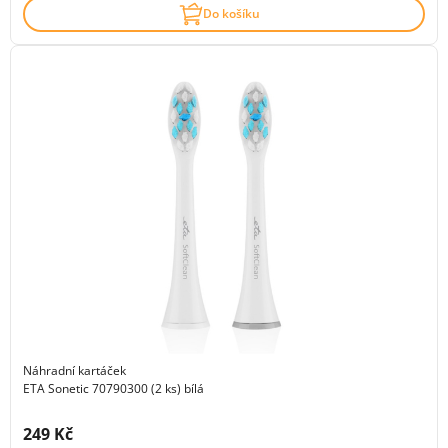
Do košíku
Náhradní kartáček
ETA Sonetic 70790300 (2 ks) bílá
Cena s DPH:
249 Kč