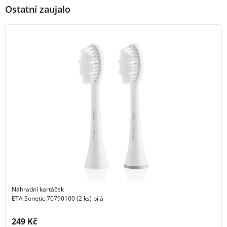
Ostatní zaujalo
Náhradní kartáček
ETA Sonetic 70790100 (2 ks) bílá
Cena s DPH:
249 Kč