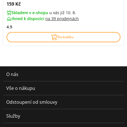
Cena s DPH:
159 Kč
Skladem v e-shopu
u vás již 10. 8.
ihned k dispozici
na
39 prodejnách
4.9
Do košíku
O nás
Vše o nákupu
Odstoupení od smlouvy
Služby