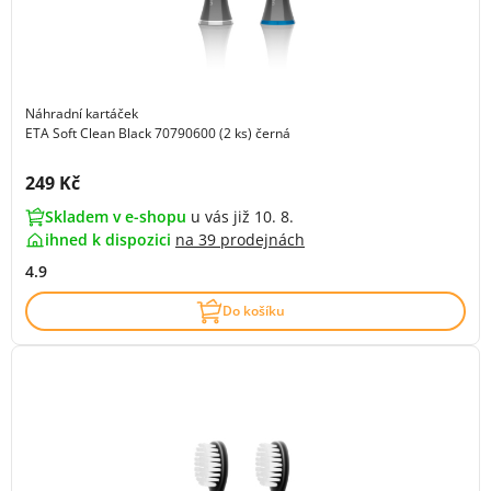
Náhradní kartáček
ETA Soft Clean Black 70790600 (2 ks) černá
Cena s DPH:
249 Kč
Skladem v e-shopu
u vás již 10. 8.
ihned k dispozici
na
39 prodejnách
4.9
Do košíku