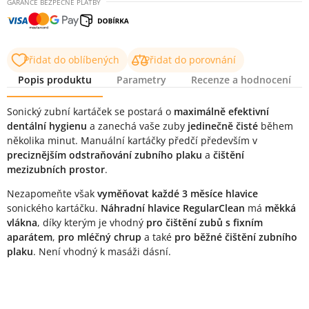
GARANCE BEZPEČNÉ PLATBY
Přidat do oblíbených
Přidat do porovnání
Popis produktu
Parametry
Recenze a hodnocení
Popis produktu
Sonický zubní kartáček se postará o
maximálně efektivní
dentální hygienu
a zanechá vaše zuby
jedinečně čisté
během
několika minut. Manuální kartáčky předčí především v
preciznějším odstraňování zubního plaku
a
čištění
mezizubních prostor
.
Nezapomeňte však
vyměňovat každé 3 měsíce hlavice
sonického kartáčku.
Náhradní hlavice RegularClean
má
měkká
vlákna
, díky kterým je vhodný
pro čištění zubů s fixním
aparátem
,
pro mléčný chrup
a také
pro běžné čištění zubního
plaku
. Není vhodný k masáži dásní.