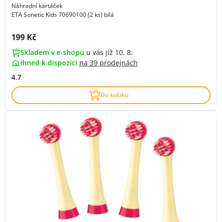
Náhradní kartáček
ETA Sonetic Kids 70690100 (2 ks) bílá
Cena s DPH:
199 Kč
Skladem v e-shopu
u vás již 10. 8.
ihned k dispozici
na
39 prodejnách
4.7
Do košíku