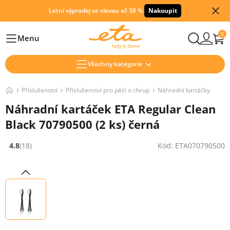
Letní výprodej se slevou až 38 %
Nakoupit
0
Menu
Hlavní
Všechny kategorie
Příslušenství
Příslušenství pro péči o chrup
Náhradní kartáčky
Náhradní kartáček ETA Regular Clean
Black 70790500 (2 ks) černá
4.8
(18)
Kód: ETA070790500
Hodnocení: 4.8 z 5 (18 recenzí)