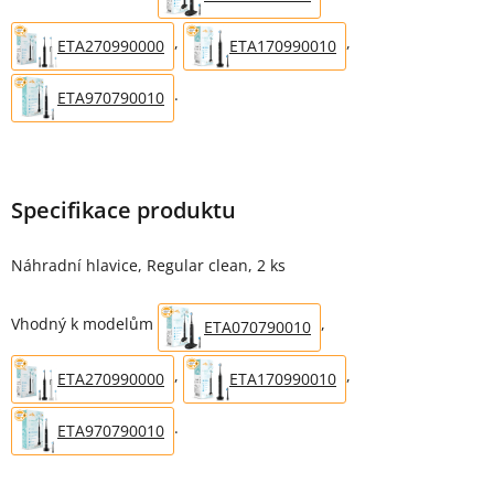
,
,
ETA270990000
ETA170990010
.
ETA970790010
Specifikace produktu
Náhradní hlavice, Regular clean, 2 ks
Vhodný k modelům
,
ETA070790010
,
,
ETA270990000
ETA170990010
.
ETA970790010