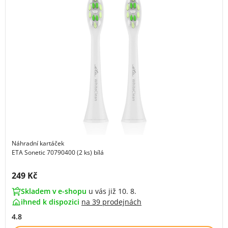
Náhradní kartáček
ETA Sonetic 70790400 (2 ks) bílá
Cena s DPH:
249 Kč
Skladem v e-shopu
u vás již 10. 8.
ihned k dispozici
na
39 prodejnách
4.8