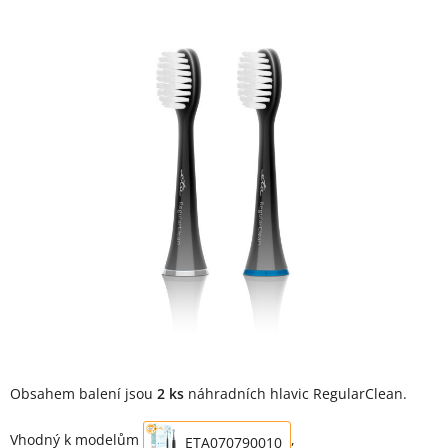
Obsahem balení jsou
2 ks
náhradních hlavic RegularClean.
Vhodný k modelům
,
ETA070790010