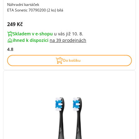
Náhradní kartáček
ETA Sonetic 70790200 (2 ks) bílá
Cena s DPH:
249 Kč
Skladem v e-shopu
u vás již 10. 8.
ihned k dispozici
na
39 prodejnách
4.8
Do košíku