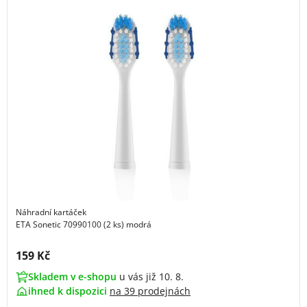
Náhradní kartáček
ETA Sonetic 70990100 (2 ks) modrá
Cena s DPH:
159 Kč
Skladem v e-shopu
u vás již 10. 8.
ihned k dispozici
na
39 prodejnách