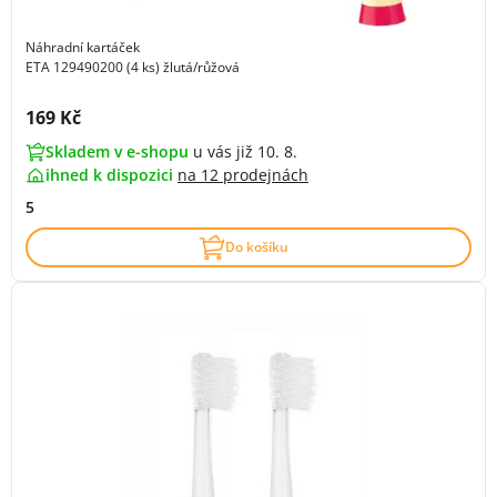
Náhradní kartáček
ETA 129490200 (4 ks) žlutá/růžová
Cena s DPH:
169 Kč
Skladem v e-shopu
u vás již 10. 8.
ihned k dispozici
na
12 prodejnách
5
Do košíku