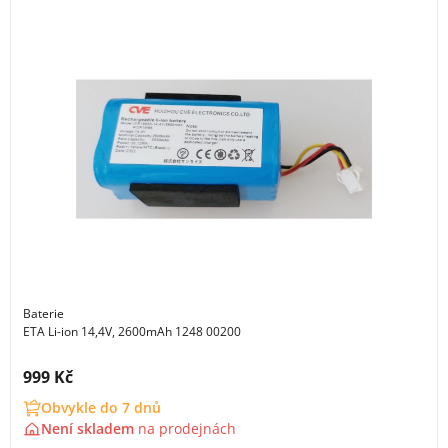
Baterie
ETA Li-ion 14,4V, 2600mAh 1248 00200
Cena s DPH:
999 Kč
Obvykle do 7 dnů
Není skladem
na
prodejnách