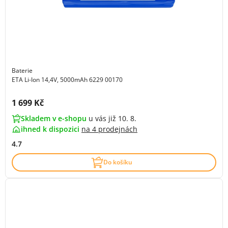
Baterie
ETA Li-Ion 14,4V, 5000mAh 6229 00170
Cena s DPH:
1 699 Kč
Skladem v e-shopu
u vás již 10. 8.
ihned k dispozici
na
4 prodejnách
4.7
Do košíku