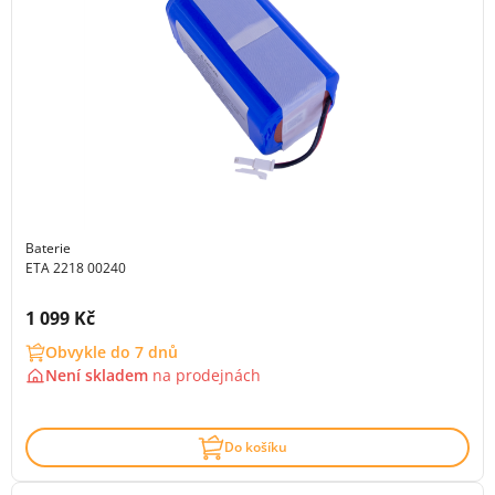
Baterie
ETA 2218 00240
Cena s DPH:
1 099 Kč
Obvykle do 7 dnů
Není skladem
na
prodejnách
Do košíku