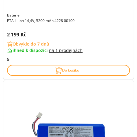
Baterie
ETA Li-ion 14,4V, 5200 mAh 4228 00100
Cena s DPH:
2 199 Kč
Obvykle do 7 dnů
ihned k dispozici
na
1 prodejnách
5
Do košíku