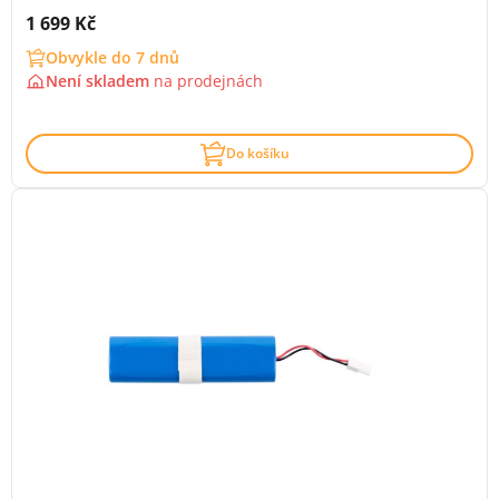
Cena s DPH:
1 699 Kč
Obvykle do 7 dnů
Není skladem
na
prodejnách
Do košíku