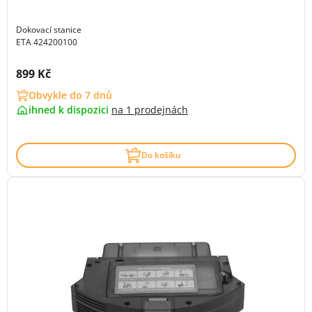
Dokovací stanice
ETA 424200100
Cena s DPH:
899 Kč
Obvykle do 7 dnů
ihned k dispozici
na
1 prodejnách
Do košíku