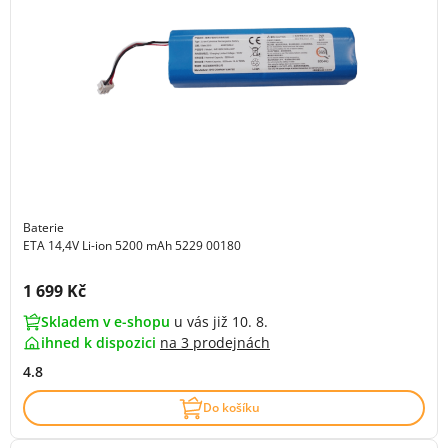
Baterie
ETA 14,4V Li-ion 5200 mAh 5229 00180
Cena s DPH:
1 699 Kč
Skladem v e-shopu
u vás již 10. 8.
ihned k dispozici
na
3 prodejnách
4.8
Do košíku