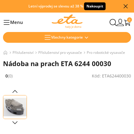
Letní výprodej se slevou až 38 %
Nakoupit
0
Menu
Hlavní
Všechny kategorie
Příslušenství
Příslušenství pro vysavače
Pro robotické vysavače
Nádoba na prach ETA 6244 00030
0
(0)
Kód: ETA624400030
Hodnocení: 0 z 5 (0 recenzí)