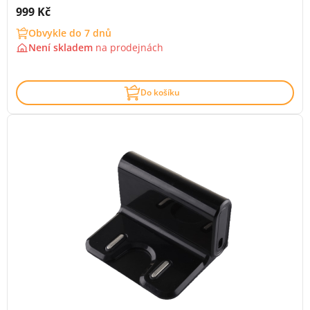
Cena s DPH:
999 Kč
Obvykle do 7 dnů
Není skladem
na
prodejnách
Do košíku