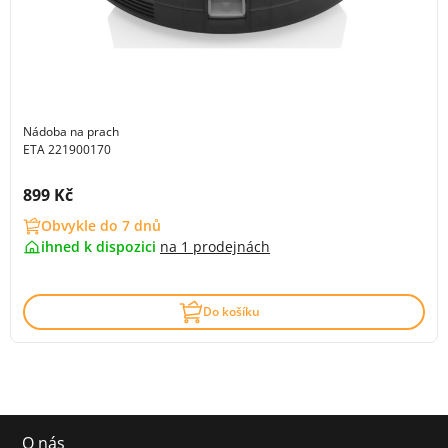
Nádoba na prach
ETA 221900170
Cena s DPH:
899 Kč
Obvykle do 7 dnů
ihned k dispozici
na
1 prodejnách
Do košíku
O nás