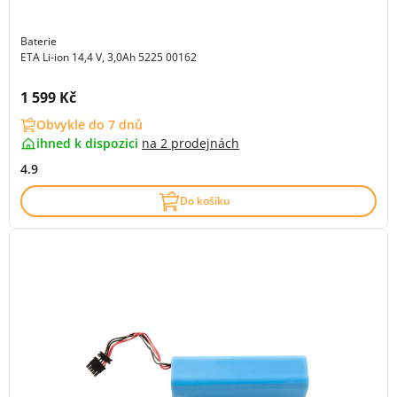
Baterie
ETA Li-ion 14,4 V, 3,0Ah 5225 00162
Cena s DPH:
1 599 Kč
Obvykle do 7 dnů
ihned k dispozici
na
2 prodejnách
4.9
Do košíku