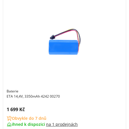
Baterie
ETA 14,4V, 3350mAh 4242 00270
Cena s DPH:
1 699 Kč
Obvykle do 7 dnů
ihned k dispozici
na
1 prodejnách