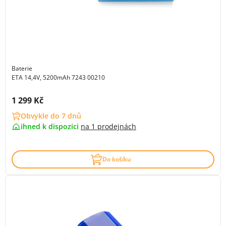
Baterie
ETA 14,4V, 5200mAh 7243 00210
Cena s DPH:
1 299 Kč
Obvykle do 7 dnů
ihned k dispozici
na
1 prodejnách
Do košíku