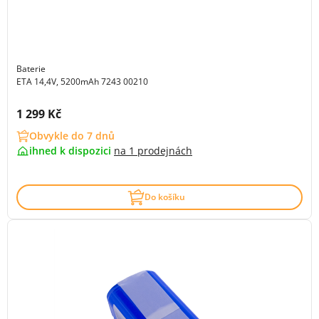
Baterie
ETA 14,4V, 5200mAh 7243 00210
Cena s DPH:
1 299 Kč
Obvykle do 7 dnů
ihned k dispozici
na
1 prodejnách
Do košíku