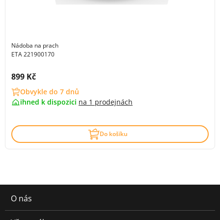
Nádoba na prach
ETA 221900170
Cena s DPH:
899 Kč
Obvykle do 7 dnů
ihned k dispozici
na
1 prodejnách
Do košíku
O nás