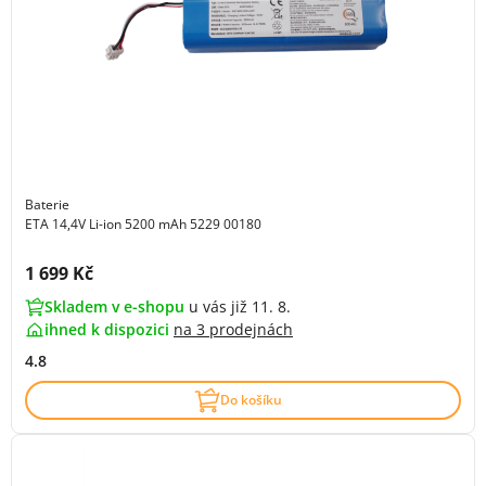
Baterie
ETA 14,4V Li-ion 5200 mAh 5229 00180
Cena s DPH:
1 699 Kč
Skladem v e-shopu
u vás již 11. 8.
ihned k dispozici
na
3 prodejnách
4.8
Do košíku