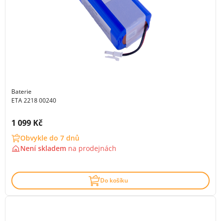
Baterie
ETA 2218 00240
Cena s DPH:
1 099 Kč
Obvykle do 7 dnů
Není skladem
na
prodejnách
Do košíku