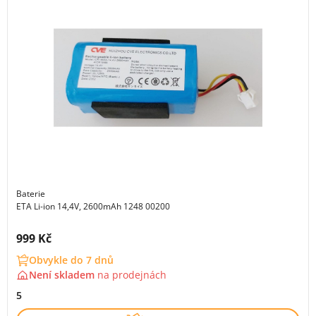
Baterie
ETA Li-ion 14,4V, 2600mAh 1248 00200
Cena s DPH:
999 Kč
Obvykle do 7 dnů
Není skladem
na
prodejnách
5