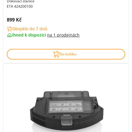
Dokovací stanice
ETA 424200100
Cena s DPH:
899 Kč
Obvykle do 7 dnů
ihned k dispozici
na
1 prodejnách
Do košíku