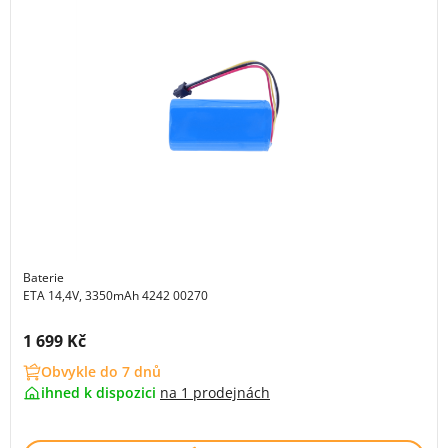
Baterie
ETA 14,4V, 3350mAh 4242 00270
Cena s DPH:
1 699 Kč
Obvykle do 7 dnů
ihned k dispozici
na
1 prodejnách