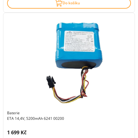
Do košíku
Baterie
ETA 14,4V, 5200mAh 6241 00200
Cena s DPH:
1 699 Kč