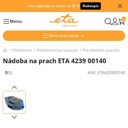
Letní výprodej se slevou až 38 %
Nakoupit
0
Menu
Hlavní
Všechny kategorie
Příslušenství
Příslušenství pro vysavače
Pro robotické vysavače
Nádoba na prach ETA 4239 00140
0
(0)
Kód: ETA423900140
Hodnocení: 0 z 5 (0 recenzí)