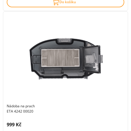
Do košíku
Nádoba na prach
ETA 4242 00020
Cena s DPH:
999 Kč