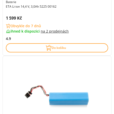
Baterie
ETA Li-ion 14,4 V, 3,0Ah 5225 00162
Cena s DPH:
1 599 Kč
Obvykle do 7 dnů
ihned k dispozici
na
2 prodejnách
4.9
Do košíku