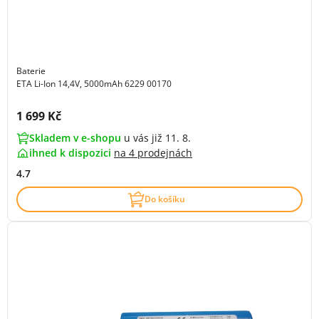
Baterie
ETA Li-Ion 14,4V, 5000mAh 6229 00170
Cena s DPH:
1 699 Kč
Skladem v e-shopu
u vás již 11. 8.
ihned k dispozici
na
4 prodejnách
4.7
Do košíku