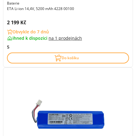
Baterie
ETA Li-ion 14,4V, 5200 mAh 4228 00100
Cena s DPH:
2 199 Kč
Obvykle do 7 dnů
ihned k dispozici
na
1 prodejnách
5
Do košíku