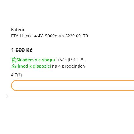
Baterie
ETA Li-Ion 14,4V, 5000mAh 6229 00170
Cena s DPH:
1 699 Kč
Skladem v e-shopu
u vás již 11. 8.
ihned k dispozici
na
4 prodejnách
4.7
(7)
Hodnocení: 4.7 z 5 (7 recenzí)