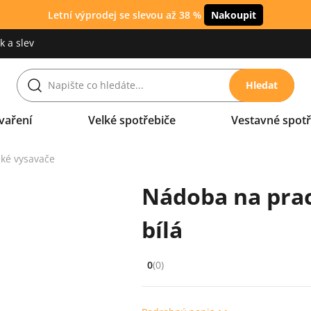
Letní výprodej se slevou až 38 %
Nakoupit
 a slev
Hledat
vaření
Velké spotřebiče
Vestavné spotř
cké vysavače
Nádoba na prac
bílá
0
(0)
Hodnocení: 0 z 5 (0 recenzí)