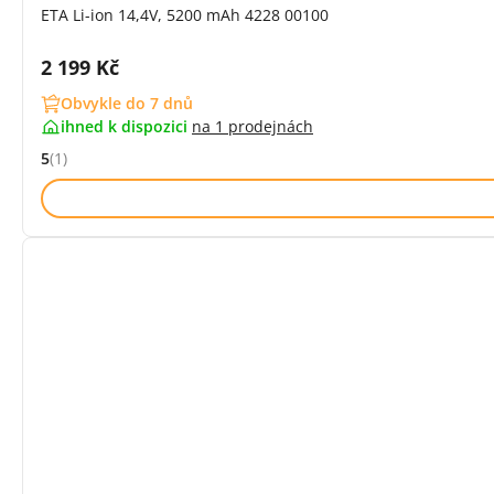
ETA Li-ion 14,4V, 5200 mAh 4228 00100
Cena s DPH:
2 199 Kč
Obvykle do 7 dnů
ihned k dispozici
na
1 prodejnách
5
(1)
Hodnocení: 5 z 5 (1 recenzí)