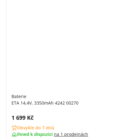
Baterie
ETA 14,4V, 3350mAh 4242 00270
Cena s DPH:
1 699 Kč
Obvykle do 7 dnů
ihned k dispozici
na
1 prodejnách