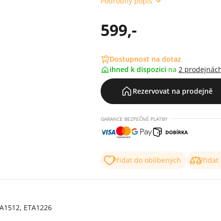
Podrobný popis
599,-
Dostupnost na dotaz
ihned k dispozici
na
2 prodejnác
Rezervovat na prodejně
GARANCE BEZPEČNÉ PLATBY
Přidat do oblíbených
Přidat
TA1512, ETA1226