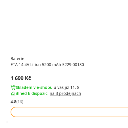
Baterie
ETA 14,4V Li-ion 5200 mAh 5229 00180
Cena s DPH:
1 699 Kč
Skladem v e-shopu
u vás již 11. 8.
ihned k dispozici
na
3 prodejnách
4.8
(16)
Hodnocení: 4.8 z 5 (16 recenzí)