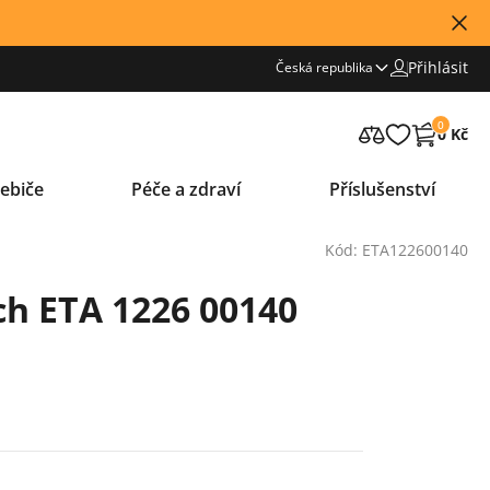
Přihlásit
Česká republika
0
0 Kč
ebiče
Péče a zdraví
Příslušenství
Kód: ETA122600140
h ETA 1226 00140