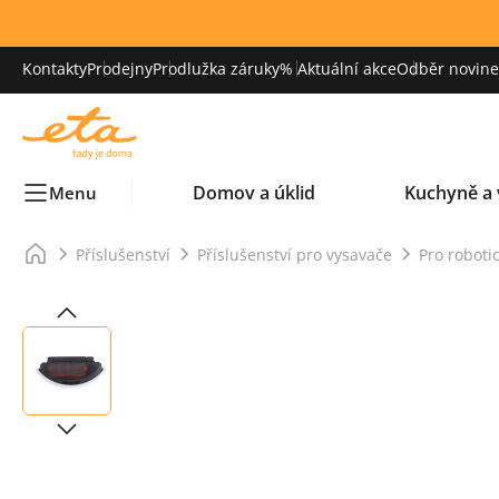
Kontakty
Prodejny
Prodlužka záruky
% Aktuální akce
Odběr novinek
Domov a úklid
Kuchyně a 
Menu
Příslušenství
Příslušenství pro vysavače
Pro roboti