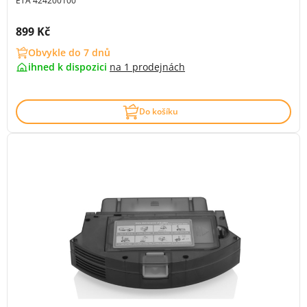
ETA 424200100
Cena s DPH:
899 Kč
Obvykle do 7 dnů
ihned k dispozici
na
1 prodejnách
Do košíku