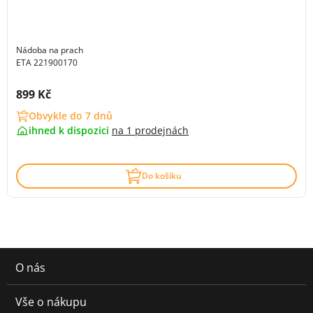
Nádoba na prach
ETA 221900170
Cena s DPH:
899 Kč
Obvykle do 7 dnů
ihned k dispozici
na
1 prodejnách
Do košíku
O nás
Vše o nákupu