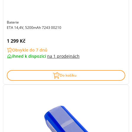
Baterie
ETA 14,4V, 5200mAh 7243 00210
Cena s DPH:
1 299 Kč
Obvykle do 7 dnů
ihned k dispozici
na
1 prodejnách
Do košíku