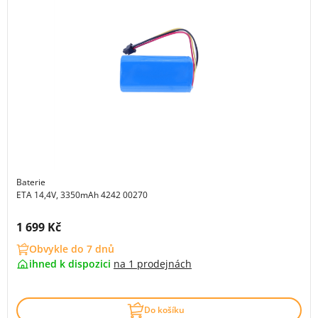
Baterie
ETA 14,4V, 3350mAh 4242 00270
Cena s DPH:
1 699 Kč
Obvykle do 7 dnů
ihned k dispozici
na
1 prodejnách
Do košíku