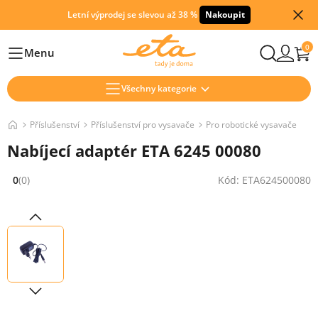
Letní výprodej se slevou až 38 %
Nakoupit
0
Menu
Hlavní
Všechny kategorie
Příslušenství
Příslušenství pro vysavače
Pro robotické vysavače
Nabíjecí adaptér ETA 6245 00080
0
(0)
Kód: ETA624500080
Hodnocení: 0 z 5 (0 recenzí)