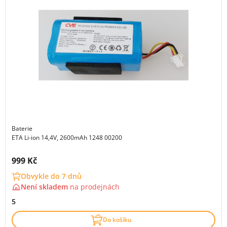
Baterie
ETA Li-ion 14,4V, 2600mAh 1248 00200
Cena s DPH:
999 Kč
Obvykle do 7 dnů
Není skladem
na
prodejnách
5
Do košíku