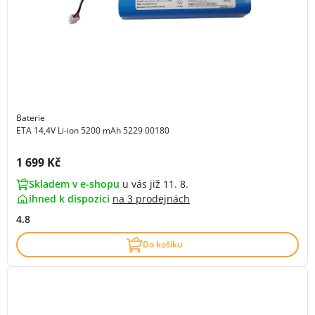
Baterie
ETA 14,4V Li-ion 5200 mAh 5229 00180
Cena s DPH:
1 699 Kč
Skladem v e-shopu
u vás již 11. 8.
ihned k dispozici
na
3 prodejnách
4.8
Do košíku