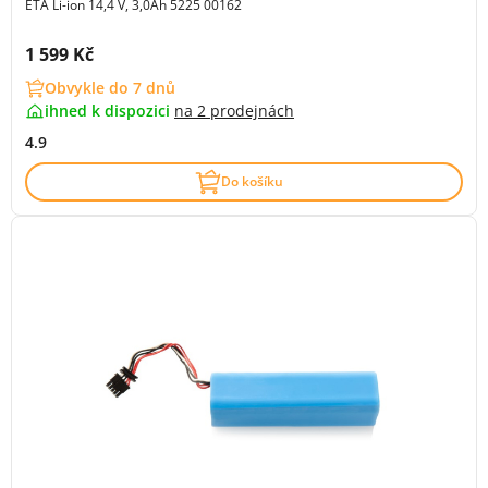
ETA Li-ion 14,4 V, 3,0Ah 5225 00162
Cena s DPH:
1 599 Kč
Obvykle do 7 dnů
ihned k dispozici
na
2 prodejnách
4.9
Do košíku