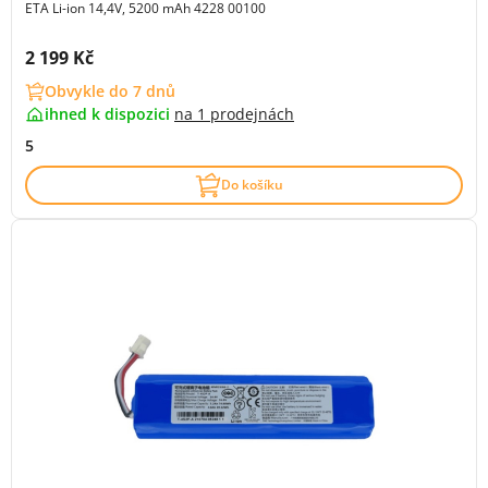
ETA Li-ion 14,4V, 5200 mAh 4228 00100
Cena s DPH:
2 199 Kč
Obvykle do 7 dnů
ihned k dispozici
na
1 prodejnách
5
Do košíku