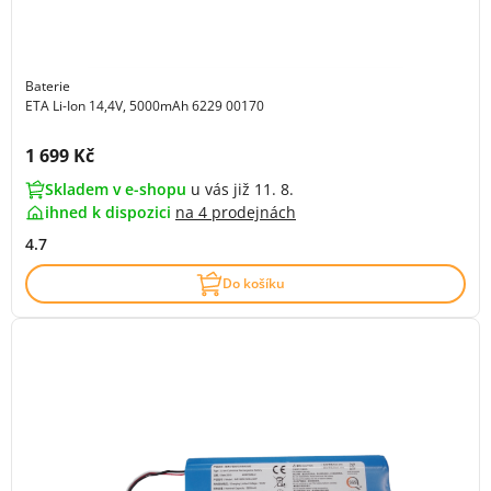
Baterie
ETA Li-Ion 14,4V, 5000mAh 6229 00170
Cena s DPH:
1 699 Kč
Skladem v e-shopu
u vás již 11. 8.
ihned k dispozici
na
4 prodejnách
4.7
Do košíku