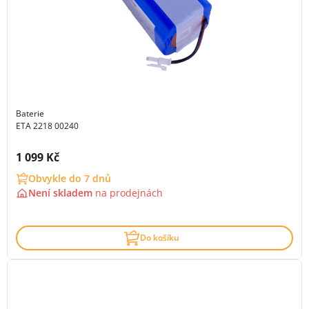
Baterie
ETA 2218 00240
Cena s DPH:
1 099 Kč
Obvykle do 7 dnů
Není skladem
na
prodejnách
Do košíku