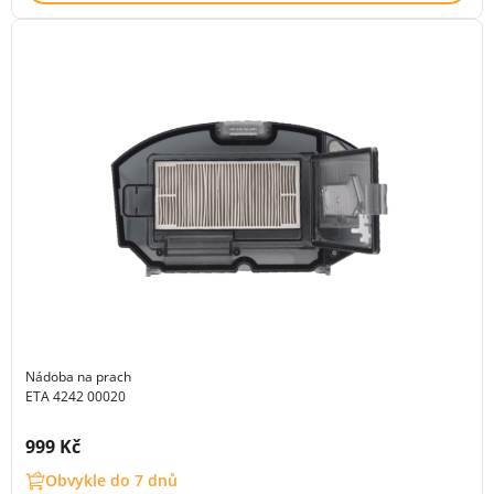
Nádoba na prach
ETA 4242 00020
Cena s DPH:
999 Kč
Obvykle do 7 dnů