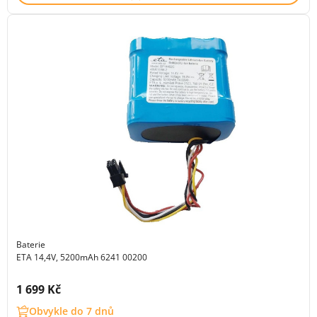
Baterie
ETA 14,4V, 5200mAh 6241 00200
Cena s DPH:
1 699 Kč
Obvykle do 7 dnů