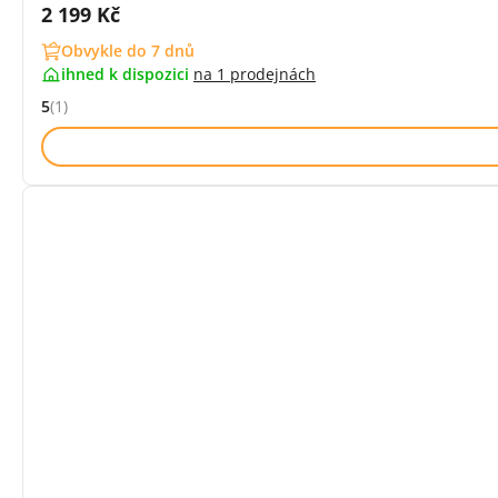
Cena s DPH:
2 199 Kč
Obvykle do 7 dnů
ihned k dispozici
na
1 prodejnách
5
(1)
Hodnocení: 5 z 5 (1 recenzí)