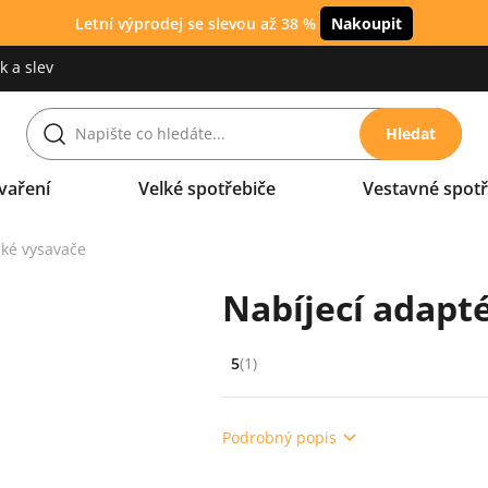
Letní výprodej se slevou až 38 %
Nakoupit
 a slev
Hledat
vaření
Velké spotřebiče
Vestavné spotř
cké vysavače
Nabíjecí adapt
5
(1)
Hodnocení: 5 z 5 (1 recenzí)
Podrobný popis