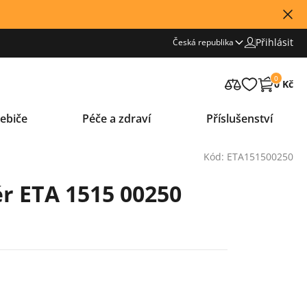
Přihlásit
Česká republika
0
0 Kč
ebiče
Péče a zdraví
Příslušenství
Kód: ETA151500250
ér ETA 1515 00250