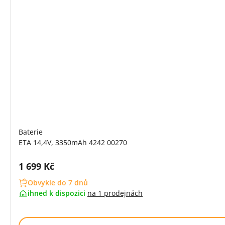
Baterie
ETA 14,4V, 3350mAh 4242 00270
Cena s DPH:
1 699 Kč
Obvykle do 7 dnů
ihned k dispozici
na
1 prodejnách