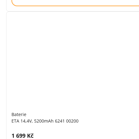
Baterie
ETA 14,4V, 5200mAh 6241 00200
Cena s DPH:
1 699 Kč