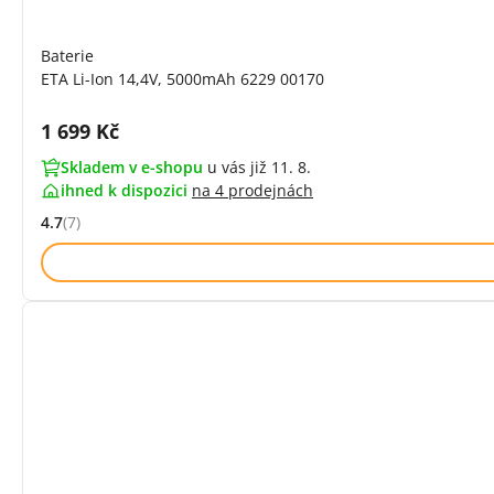
Baterie
ETA Li-Ion 14,4V, 5000mAh 6229 00170
Cena s DPH:
1 699 Kč
Skladem v e-shopu
u vás již 11. 8.
ihned k dispozici
na
4 prodejnách
4.7
(7)
Hodnocení: 4.7 z 5 (7 recenzí)