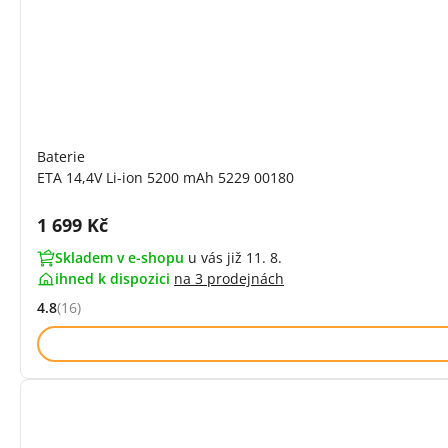
Baterie
ETA 14,4V Li-ion 5200 mAh 5229 00180
Cena s DPH:
1 699 Kč
Skladem v e-shopu
u vás již 11. 8.
ihned k dispozici
na
3 prodejnách
4.8
(16)
Hodnocení: 4.8 z 5 (16 recenzí)