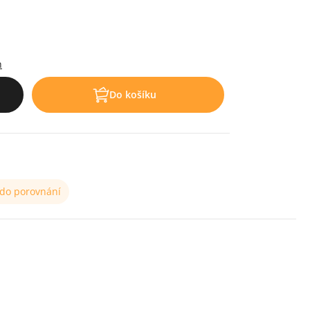
h
Do košíku
 do porovnání