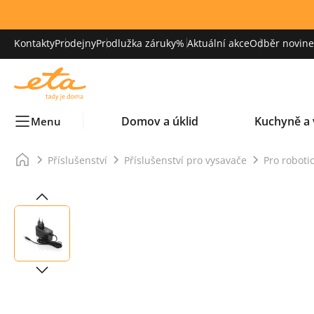
Kontakty
Prodejny
Prodlužka záruky
% Aktuální akce
Odběr novinek
Domov a úklid
Kuchyně a 
Menu
Příslušenství
Příslušenství pro vysavače
Pro roboti