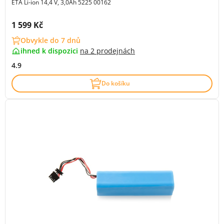
ETA Li-ion 14,4 V, 3,0Ah 5225 00162
Cena s DPH:
1 599 Kč
Obvykle do 7 dnů
ihned k dispozici
na
2 prodejnách
4.9
Do košíku