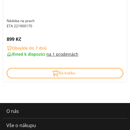
Nádoba na prach
ETA 221900170
Cena s DPH:
899 Kč
Obvykle do 7 dnů
ihned k dispozici
na
1 prodejnách
Do košíku
O nás
Vše o nákupu