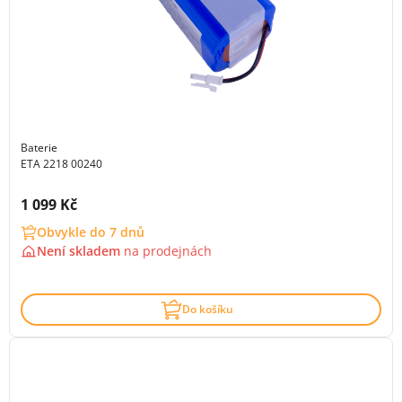
Baterie
ETA 2218 00240
Cena s DPH:
1 099 Kč
Obvykle do 7 dnů
Není skladem
na
prodejnách
Do košíku