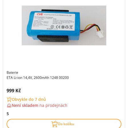
Baterie
ETA Li-ion 14,4V, 2600mAh 1248 00200
Cena s DPH:
999 Kč
Obvykle do 7 dnů
Není skladem
na
prodejnách
5
Do košíku