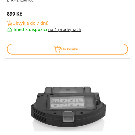
ETA 424200100
Cena s DPH:
899 Kč
Obvykle do 7 dnů
ihned k dispozici
na
1 prodejnách
Do košíku