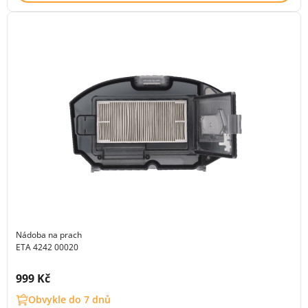
Nádoba na prach
ETA 4242 00020
Cena s DPH:
999 Kč
Obvykle do 7 dnů