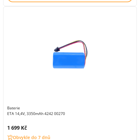
Baterie
ETA 14,4V, 3350mAh 4242 00270
Cena s DPH:
1 699 Kč
Obvykle do 7 dnů