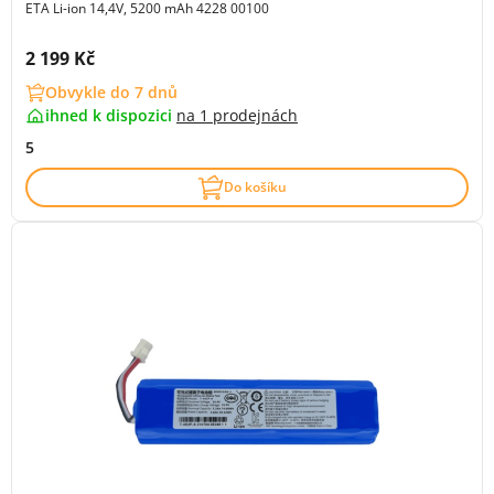
ETA Li-ion 14,4V, 5200 mAh 4228 00100
Cena s DPH:
2 199 Kč
Obvykle do 7 dnů
ihned k dispozici
na
1 prodejnách
5
Do košíku