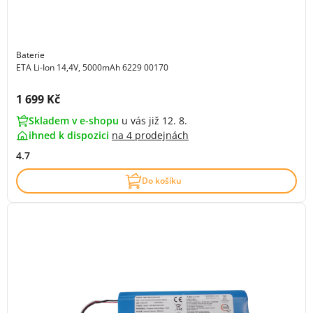
Baterie
ETA Li-Ion 14,4V, 5000mAh 6229 00170
Cena s DPH:
1 699 Kč
Skladem v e-shopu
u vás již 12. 8.
ihned k dispozici
na
4 prodejnách
4.7
Do košíku