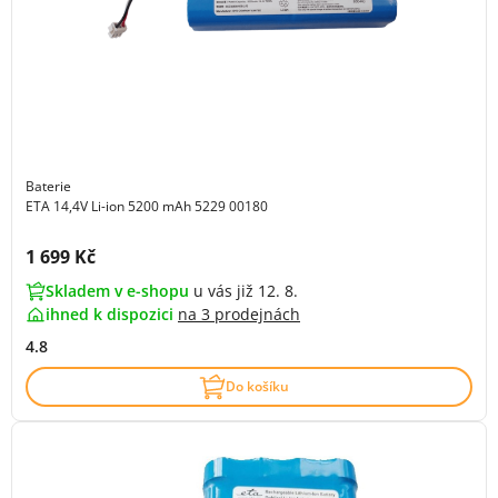
Baterie
ETA 14,4V Li-ion 5200 mAh 5229 00180
Cena s DPH:
1 699 Kč
Skladem v e-shopu
u vás již 12. 8.
ihned k dispozici
na
3 prodejnách
4.8
Do košíku