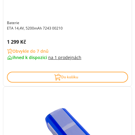
Baterie
ETA 14,4V, 5200mAh 7243 00210
Cena s DPH:
1 299 Kč
Obvykle do 7 dnů
ihned k dispozici
na
1 prodejnách
Do košíku