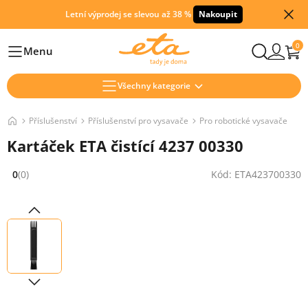
Letní výprodej se slevou až 38 %
Nakoupit
0
Menu
Hlavní
Všechny kategorie
Příslušenství
Příslušenství pro vysavače
Pro robotické vysavače
Kartáček ETA čistící 4237 00330
0
(0)
Kód: ETA423700330
Hodnocení: 0 z 5 (0 recenzí)