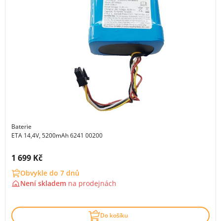
Baterie
ETA 14,4V, 5200mAh 6241 00200
Cena s DPH:
1 699 Kč
Obvykle do 7 dnů
Není skladem
na
prodejnách
Do košíku