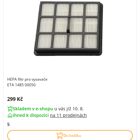
HEPA filtr pro vysavače
ETA 1485 00050
Cena s DPH:
299 Kč
Skladem v e-shopu
u vás již 10. 8.
ihned k dispozici
na
11 prodejnách
5
Do košíku