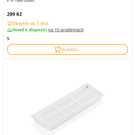
ETA 1486 00060
Cena s DPH:
299 Kč
Obvykle do 7 dnů
ihned k dispozici
na
10 prodejnách
5
Do košíku