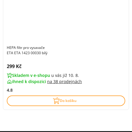
HEPA filtr pro vysavače
ETA ETA 1423 00030 bílý
Cena s DPH:
299 Kč
Skladem v e-shopu
u vás již 10. 8.
ihned k dispozici
na
38 prodejnách
4.8
Do košíku