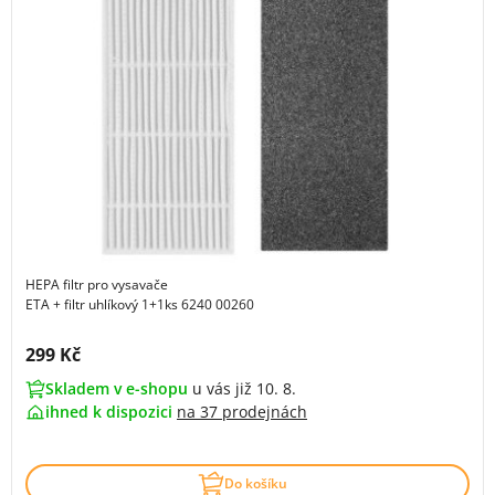
HEPA filtr pro vysavače
ETA + filtr uhlíkový 1+1ks 6240 00260
Cena s DPH:
299 Kč
Skladem v e-shopu
u vás již 10. 8.
ihned k dispozici
na
37 prodejnách
Do košíku