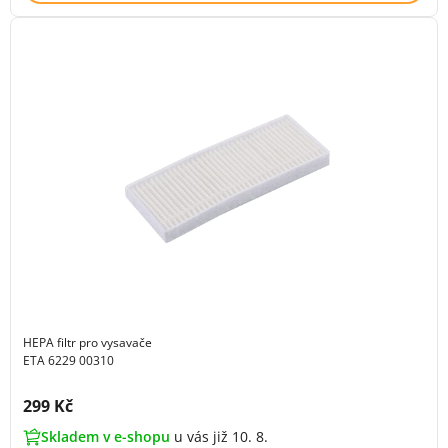
HEPA filtr pro vysavače
ETA 6229 00310
Cena s DPH:
299 Kč
Skladem v e-shopu
u vás již 10. 8.