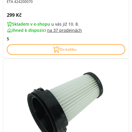
ETA 424200070
Cena s DPH:
299 Kč
Skladem v e-shopu
u vás již 10. 8.
ihned k dispozici
na
37 prodejnách
5
Do košíku