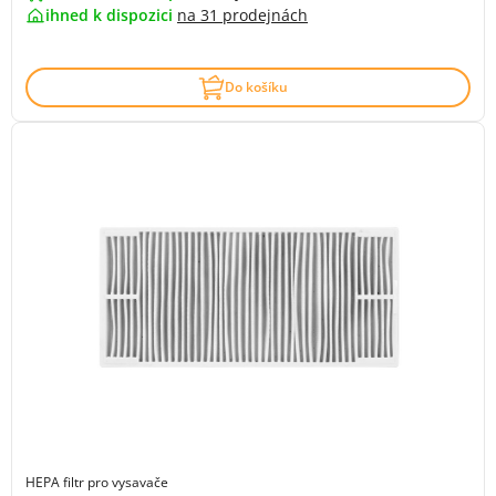
ihned k dispozici
na
31 prodejnách
Do košíku
HEPA filtr pro vysavače