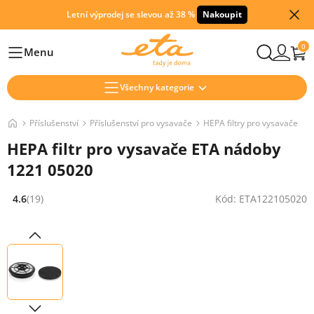
Letní výprodej se slevou až 38 %
Nakoupit
0
Menu
Hlavní
Všechny kategorie
Příslušenství
Příslušenství pro vysavače
HEPA filtry pro vysavače
HEPA filtr pro vysavače ETA nádoby
1221 05020
4.6
(19)
Kód: ETA122105020
Hodnocení: 4.6 z 5 (19 recenzí)