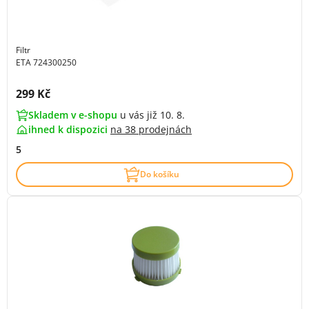
Filtr
ETA 724300250
Cena s DPH:
299 Kč
Skladem v e-shopu
u vás již 10. 8.
ihned k dispozici
na
38 prodejnách
5
Do košíku