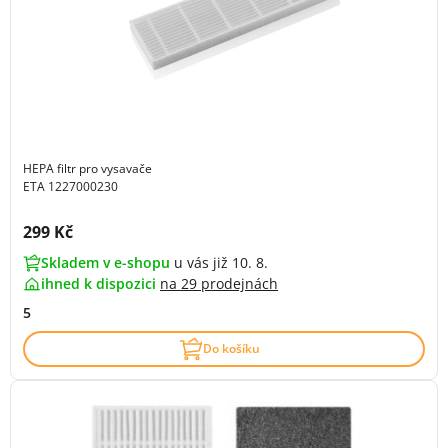
HEPA filtr pro vysavače
ETA 1227000230
Cena s DPH:
299 Kč
Skladem v e-shopu
u vás již 10. 8.
ihned k dispozici
na
29 prodejnách
5
Do košíku