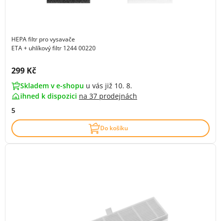
HEPA filtr pro vysavače
ETA + uhlíkový filtr 1244 00220
Cena s DPH:
299 Kč
Skladem v e-shopu
u vás již 10. 8.
ihned k dispozici
na
37 prodejnách
5
Do košíku