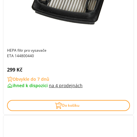
HEPA filtr pro vysavače
ETA 144800440
Cena s DPH:
299 Kč
Obvykle do 7 dnů
ihned k dispozici
na
4 prodejnách
Do košíku