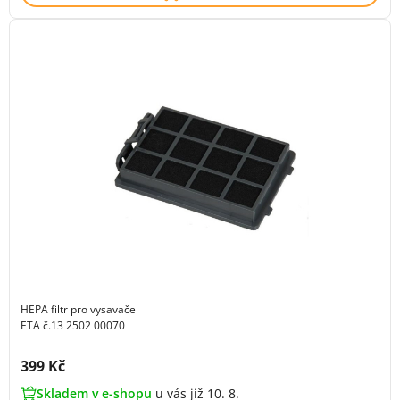
HEPA filtr pro vysavače
ETA č.13 2502 00070
Cena s DPH:
399 Kč
Skladem v e-shopu
u vás již 10. 8.