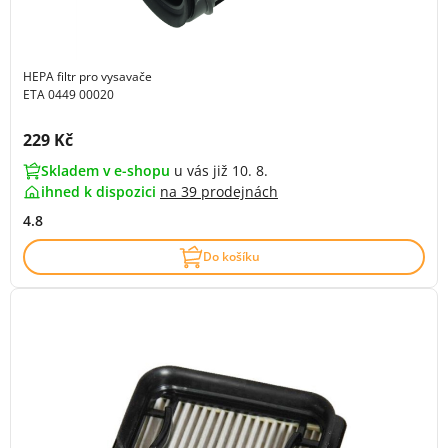
HEPA filtr pro vysavače
ETA 0449 00020
Cena s DPH:
229 Kč
Skladem v e-shopu
u vás již 10. 8.
ihned k dispozici
na
39 prodejnách
4.8
Do košíku