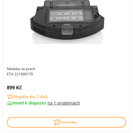
Nádoba na prach
ETA 221900170
Cena s DPH:
899 Kč
Obvykle do 7 dnů
ihned k dispozici
na
1 prodejnách
Do košíku