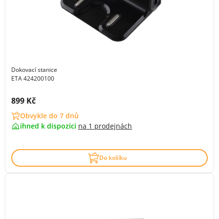
Dokovací stanice
ETA 424200100
Cena s DPH:
899 Kč
Obvykle do 7 dnů
ihned k dispozici
na
1 prodejnách
Do košíku