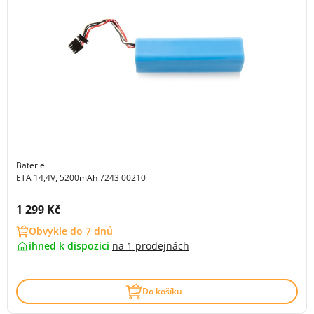
Baterie
ETA 14,4V, 5200mAh 7243 00210
Cena s DPH:
1 299 Kč
Obvykle do 7 dnů
ihned k dispozici
na
1 prodejnách
Do košíku