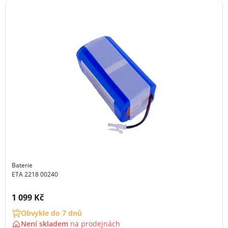
Baterie
ETA 2218 00240
Cena s DPH:
1 099 Kč
Obvykle do 7 dnů
Není skladem
na
prodejnách