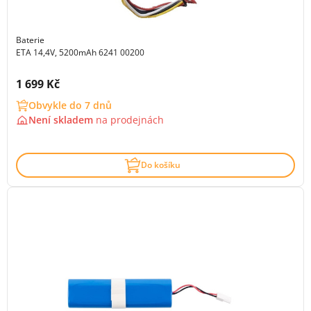
Baterie
ETA 14,4V, 5200mAh 6241 00200
Cena s DPH:
1 699 Kč
Obvykle do 7 dnů
Není skladem
na
prodejnách
Do košíku