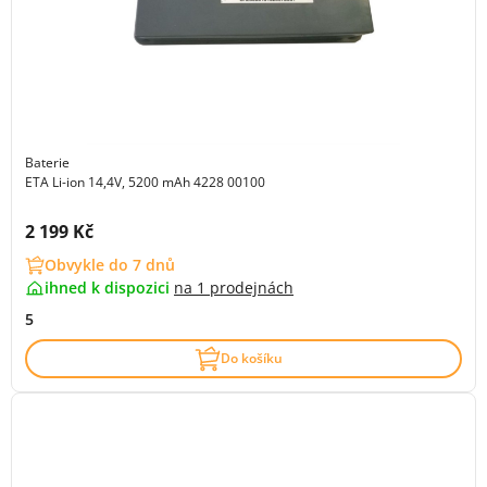
Baterie
ETA Li-ion 14,4V, 5200 mAh 4228 00100
Cena s DPH:
2 199 Kč
Obvykle do 7 dnů
ihned k dispozici
na
1 prodejnách
5
Do košíku