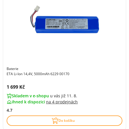
Baterie
ETA Li-Ion 14,4V, 5000mAh 6229 00170
Cena s DPH:
1 699 Kč
Skladem v e-shopu
u vás již 11. 8.
ihned k dispozici
na
4 prodejnách
4.7
Do košíku