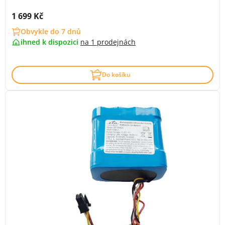
Cena s DPH:
1 699 Kč
Obvykle do 7 dnů
ihned k dispozici
na
1 prodejnách
Do košíku