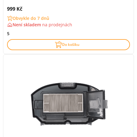
Cena s DPH:
999 Kč
Obvykle do 7 dnů
Není skladem
na
prodejnách
5
Do košíku