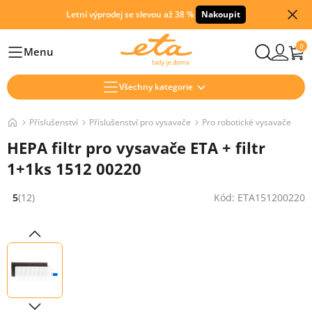
Letní výprodej se slevou až 38 %
Nakoupit
0
Menu
Hlavní
Všechny kategorie
Příslušenství
Příslušenství pro vysavače
Pro robotické vysavače
HEPA filtr pro vysavače ETA + filtr
1+1ks 1512 00220
5
(12)
Kód: ETA151200220
Hodnocení: 5 z 5 (12 recenzí)