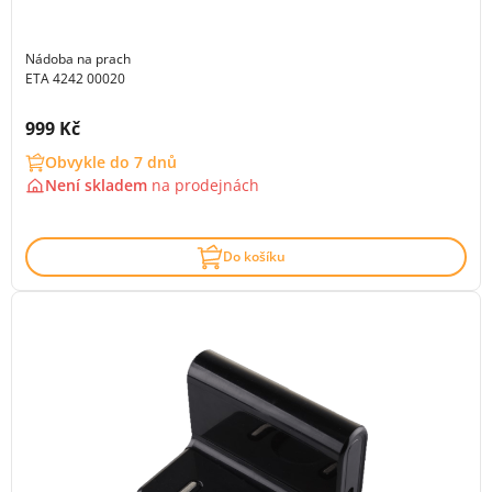
Nádoba na prach
ETA 4242 00020
Cena s DPH:
999 Kč
Obvykle do 7 dnů
Není skladem
na
prodejnách
Do košíku