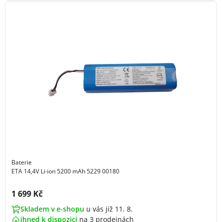
Baterie
ETA 14,4V Li-ion 5200 mAh 5229 00180
Cena s DPH:
1 699 Kč
Skladem v e-shopu
u vás již 11. 8.
ihned k dispozici
na
3 prodejnách