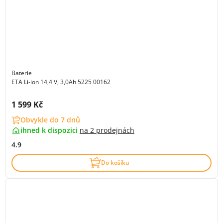
Baterie
ETA Li-ion 14,4 V, 3,0Ah 5225 00162
Cena s DPH:
1 599 Kč
Obvykle do 7 dnů
ihned k dispozici
na
2 prodejnách
4.9
Do košíku