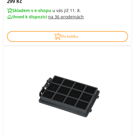
Cena s DPH:
299 Kč
Skladem v e-shopu
u vás již 11. 8.
ihned k dispozici
na
36 prodejnách
Do košíku