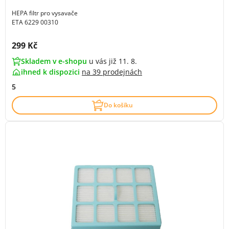
HEPA filtr pro vysavače
ETA 6229 00310
Cena s DPH:
299 Kč
Skladem v e-shopu
u vás již 11. 8.
ihned k dispozici
na
39 prodejnách
5
Do košíku