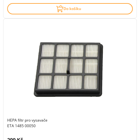
Do košíku
HEPA filtr pro vysavače
ETA 1485 00050
Cena s DPH: