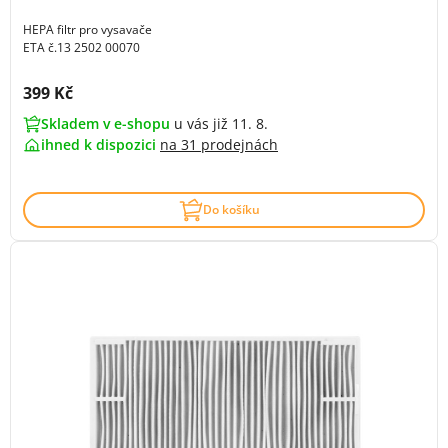
HEPA filtr pro vysavače
ETA č.13 2502 00070
Cena s DPH:
399 Kč
Skladem v e-shopu
u vás již 11. 8.
ihned k dispozici
na
31 prodejnách
Do košíku