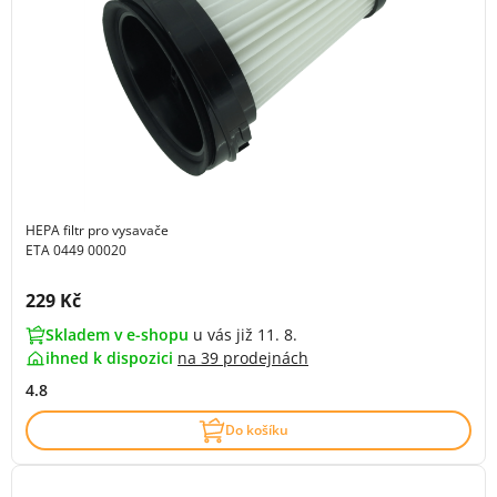
HEPA filtr pro vysavače
ETA 0449 00020
Cena s DPH:
229 Kč
Skladem v e-shopu
u vás již 11. 8.
ihned k dispozici
na
39 prodejnách
4.8
Do košíku