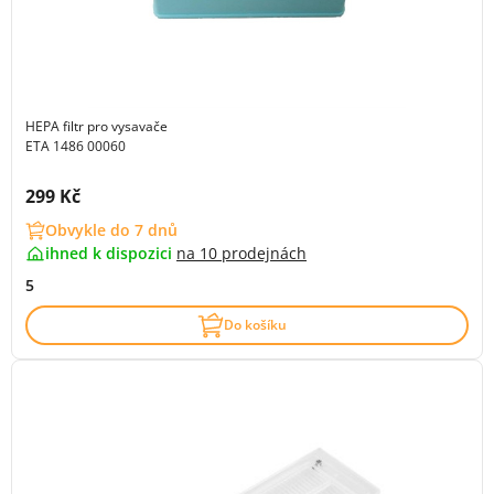
HEPA filtr pro vysavače
ETA 1486 00060
Cena s DPH:
299 Kč
Obvykle do 7 dnů
ihned k dispozici
na
10 prodejnách
5
Do košíku