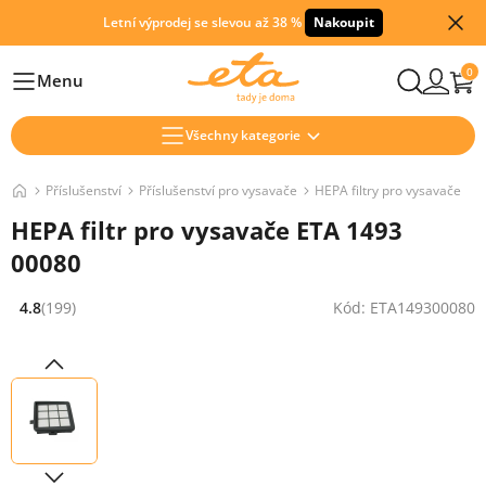
Letní výprodej se slevou až 38 %
Nakoupit
0
Menu
Hlavní
Všechny kategorie
Příslušenství
Příslušenství pro vysavače
HEPA filtry pro vysavače
HEPA filtr pro vysavače ETA 1493
00080
4.8
(199)
Kód: ETA149300080
Hodnocení: 4.8 z 5 (199 recenzí)