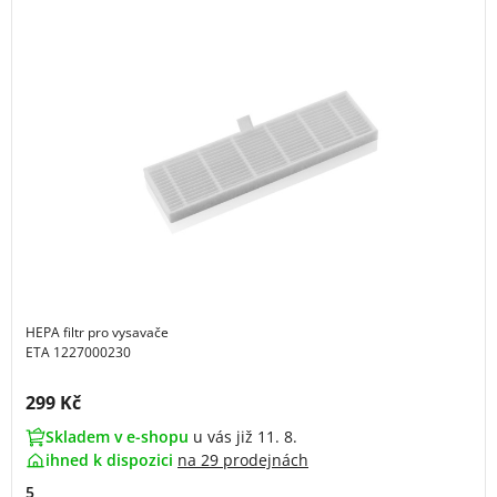
HEPA filtr pro vysavače
ETA 1227000230
Cena s DPH:
299 Kč
Skladem v e-shopu
u vás již 11. 8.
ihned k dispozici
na
29 prodejnách
5