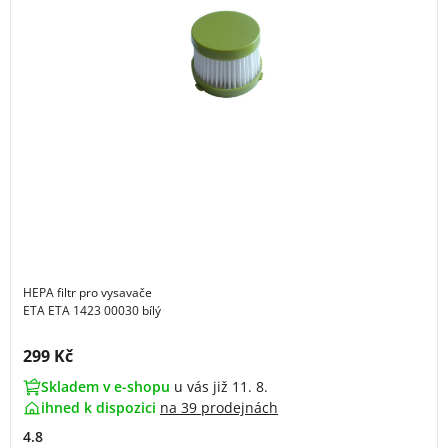
HEPA filtr pro vysavače
ETA ETA 1423 00030 bílý
Cena s DPH:
299 Kč
Skladem v e-shopu
u vás již 11. 8.
ihned k dispozici
na
39 prodejnách
4.8