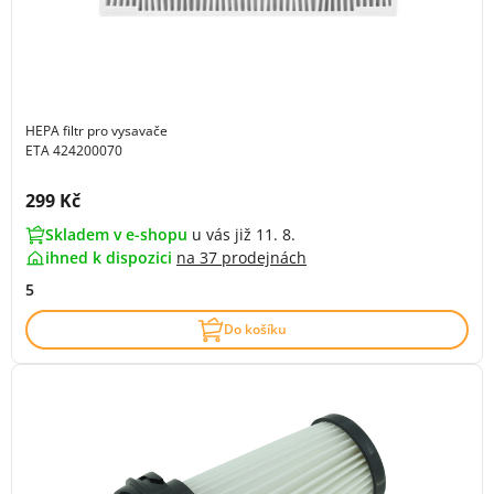
HEPA filtr pro vysavače
ETA 424200070
Cena s DPH:
299 Kč
Skladem v e-shopu
u vás již 11. 8.
ihned k dispozici
na
37 prodejnách
5
Do košíku