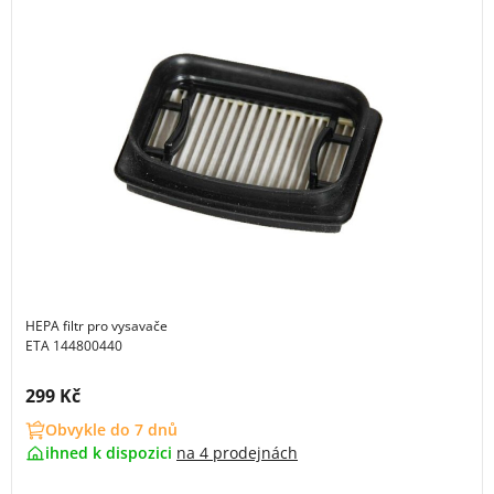
HEPA filtr pro vysavače
ETA 144800440
Cena s DPH:
299 Kč
Obvykle do 7 dnů
ihned k dispozici
na
4 prodejnách