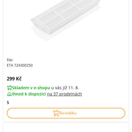
Filtr
ETA 724300250
Cena s DPH:
299 Kč
Skladem v e-shopu
u vás již 11. 8.
ihned k dispozici
na
37 prodejnách
5
Do košíku