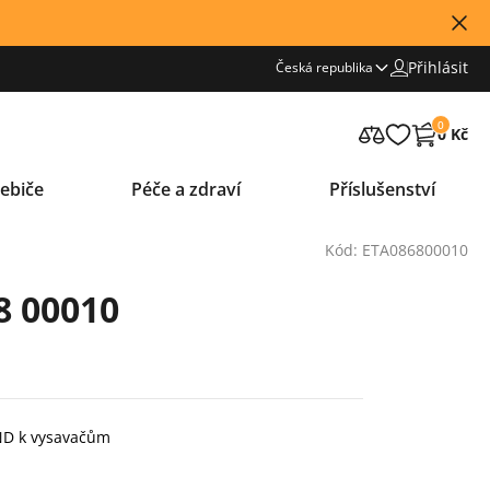
Přihlásit
Česká republika
0
0 Kč
ebiče
Péče a zdraví
Příslušenství
Kód: ETA086800010
8 00010
 ND k vysavačům