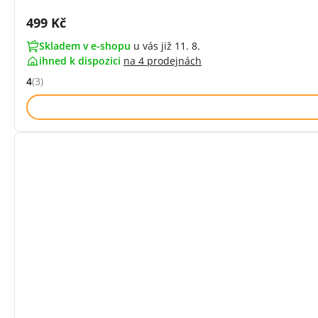
Cena s DPH:
499 Kč
Skladem v e-shopu
u vás již 11. 8.
ihned k dispozici
na
4 prodejnách
4
(3)
Hodnocení: 4 z 5 (3 recenzí)