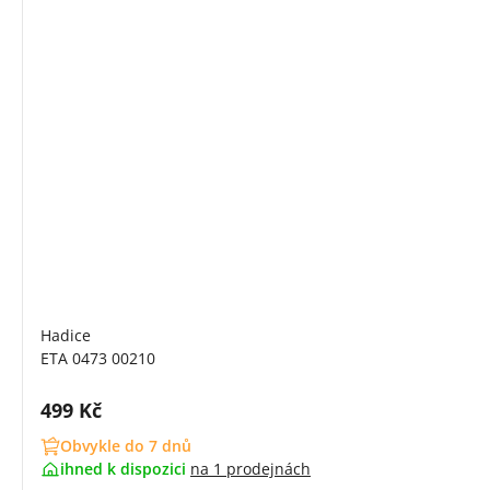
Hadice
ETA 0473 00210
Cena s DPH:
499 Kč
Obvykle do 7 dnů
ihned k dispozici
na
1 prodejnách