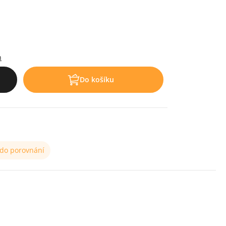
.
h
Do košíku
 do porovnání