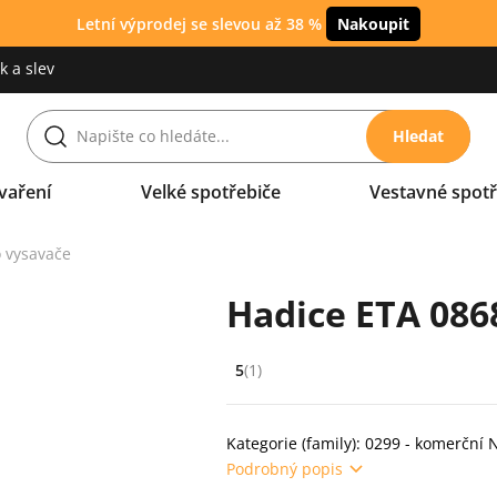
Letní výprodej se slevou až 38 %
Nakoupit
 a slev
Hledat
vaření
Velké spotřebiče
Vestavné spotř
 vysavače
Hadice ETA 086
5
(1)
Hodnocení: 5 z 5 (1 recenzí)
Kategorie (family): 0299 - komerční
Podrobný popis