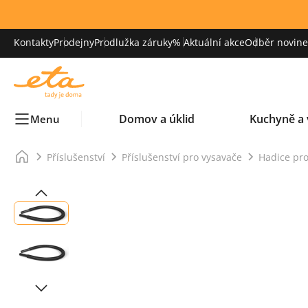
Kontakty
Prodejny
Prodlužka záruky
% Aktuální akce
Odběr novinek
Domov a úklid
Kuchyně a 
Menu
Příslušenství
Příslušenství pro vysavače
Hadice pro