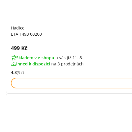
Hadice
ETA 1493 00200
Cena s DPH:
499 Kč
Skladem v e-shopu
u vás již 11. 8.
ihned k dispozici
na
3 prodejnách
4.8
(97)
Hodnocení: 4.8 z 5 (97 recenzí)