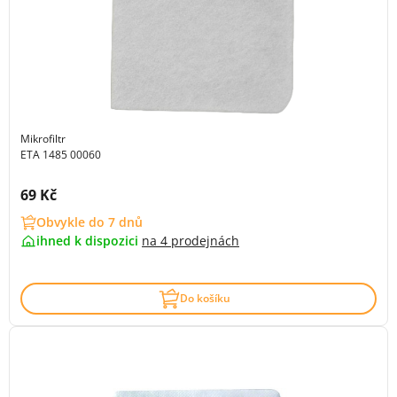
Mikrofiltr
ETA 1485 00060
Cena s DPH:
69 Kč
Obvykle do 7 dnů
ihned k dispozici
na
4 prodejnách
Do košíku