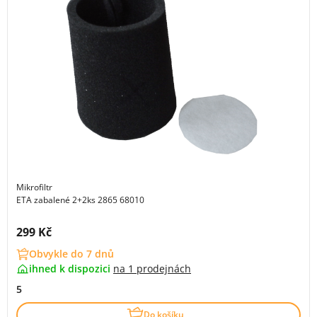
Mikrofiltr
ETA zabalené 2+2ks 2865 68010
Cena s DPH:
299 Kč
Obvykle do 7 dnů
ihned k dispozici
na
1 prodejnách
5
Do košíku