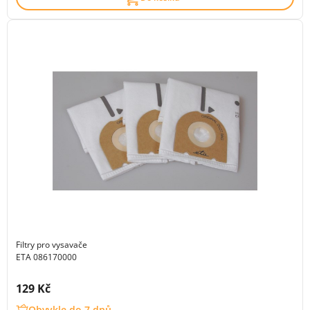
Filtry pro vysavače
ETA 086170000
Cena s DPH:
129 Kč
Obvykle do 7 dnů