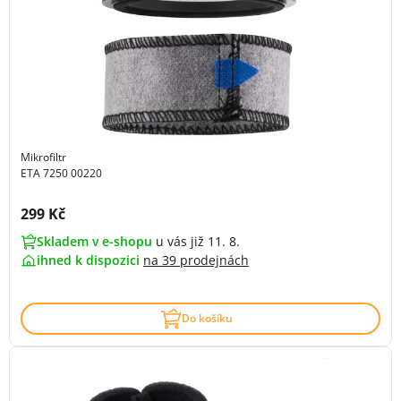
Mikrofiltr
ETA 7250 00220
Cena s DPH:
299 Kč
Skladem v e-shopu
u vás již 11. 8.
ihned k dispozici
na
39 prodejnách
Do košíku