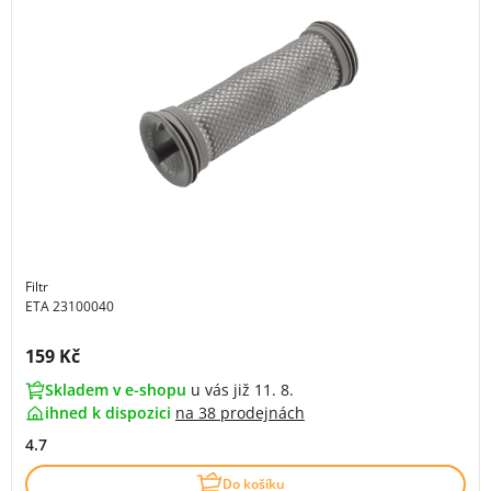
Filtr
ETA 23100040
Cena s DPH:
159 Kč
Skladem v e-shopu
u vás již 11. 8.
ihned k dispozici
na
38 prodejnách
4.7
Do košíku