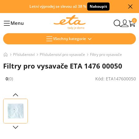
Letní výprodej se slevou až 38 %
Nakoupit
0
Menu
Hlavní
Všechny kategorie
Příslušenství
Příslušenství pro vysavače
Filtry pro vysavače
Filtry pro vysavače ETA 1476 00050
0
(0)
Kód: ETA147600050
Hodnocení: 0 z 5 (0 recenzí)