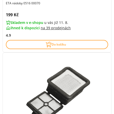
ETA nádoby 0516 00070
Cena s DPH:
199 Kč
Skladem v e-shopu
u vás již 11. 8.
ihned k dispozici
na
39 prodejnách
4.9
Do košíku