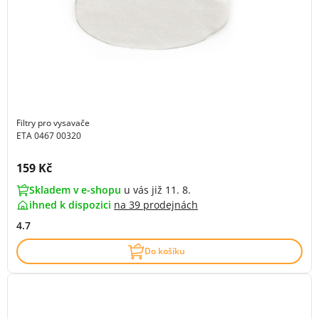
Filtry pro vysavače
ETA 0467 00320
Cena s DPH:
159 Kč
Skladem v e-shopu
u vás již 11. 8.
ihned k dispozici
na
39 prodejnách
4.7
Do košíku