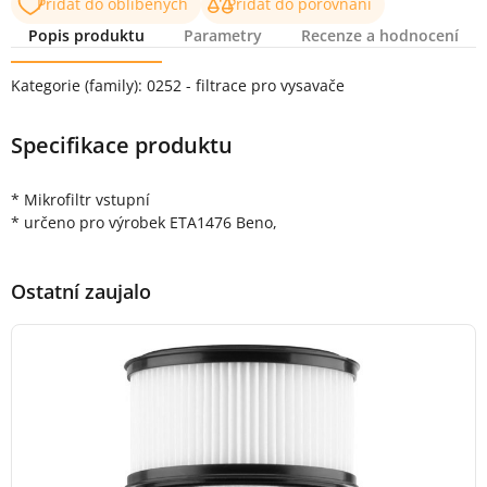
Přidat do oblíbených
Přidat do porovnání
Popis produktu
Parametry
Recenze a hodnocení
Popis produktu
Kategorie (family): 0252 - filtrace pro vysavače
Specifikace produktu
* Mikrofiltr vstupní
* určeno pro výrobek ETA1476 Beno,
Ostatní zaujalo