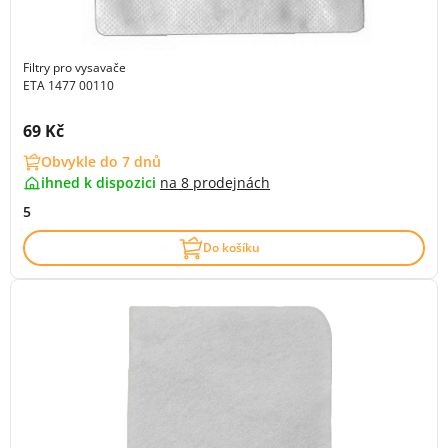
Filtry pro vysavače
ETA 1477 00110
Cena s DPH:
69 Kč
Obvykle do 7 dnů
ihned k dispozici
na
8 prodejnách
5
Do košíku