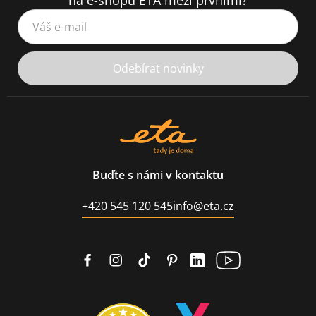
na e-shopu ETA mezi prvními?
Váš e-mail
Odebírat novinky
Buďte s námi v kontaktu
+420 545 120 545
info@eta.cz