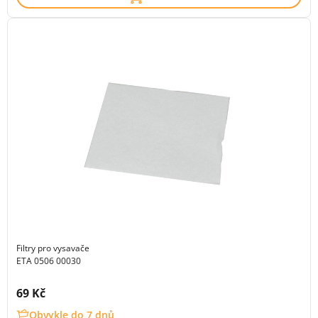
Filtry pro vysavače
ETA 0506 00030
Cena s DPH:
69 Kč
Obvykle do 7 dnů