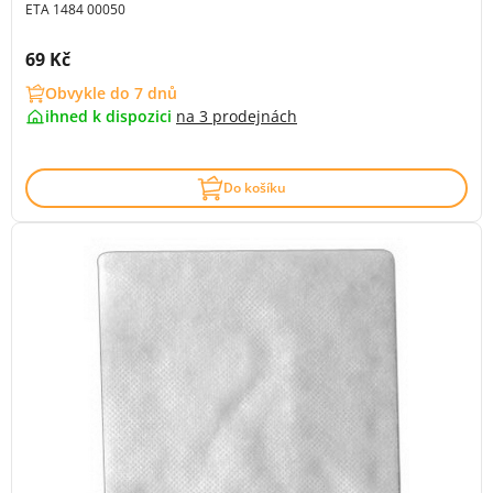
ETA 1484 00050
Cena s DPH:
69 Kč
Obvykle do 7 dnů
ihned k dispozici
na
3 prodejnách
Do košíku