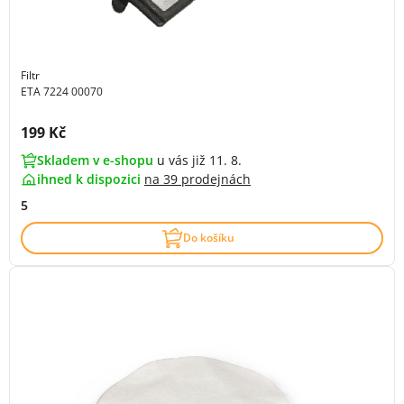
Filtr
ETA 7224 00070
Cena s DPH:
199 Kč
Skladem v e-shopu
u vás již 11. 8.
ihned k dispozici
na
39 prodejnách
5
Do košíku