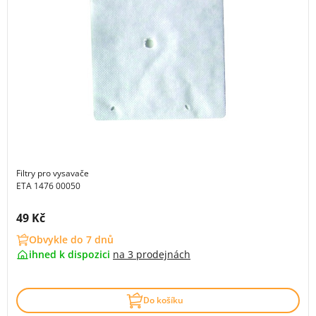
Filtry pro vysavače
ETA 1476 00050
Cena s DPH:
49 Kč
Obvykle do 7 dnů
ihned k dispozici
na
3 prodejnách
Do košíku