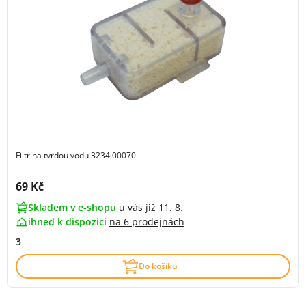
Filtr na tvrdou vodu 3234 00070
Cena s DPH:
69 Kč
Skladem v e-shopu
u vás již 11. 8.
ihned k dispozici
na
6 prodejnách
3
Do košíku