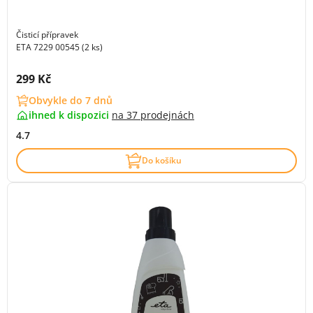
Čisticí přípravek
ETA 7229 00545 (2 ks)
Cena s DPH:
299 Kč
Obvykle do 7 dnů
ihned k dispozici
na
37 prodejnách
4.7
Do košíku