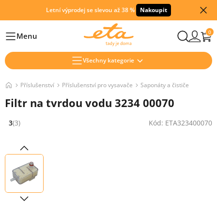
Letní výprodej se slevou až 38 %
Nakoupit
0
Menu
Hlavní
Všechny kategorie
Příslušenství
Příslušenství pro vysavače
Saponáty a čističe
Filtr na tvrdou vodu 3234 00070
3
(3)
Kód: ETA323400070
Hodnocení: 3 z 5 (3 recenzí)