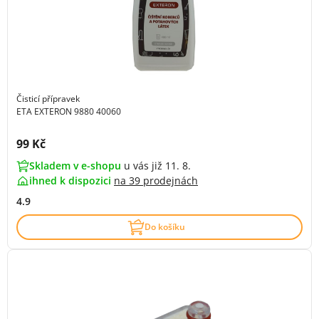
Čisticí přípravek
ETA EXTERON 9880 40060
Cena s DPH:
99 Kč
Skladem v e-shopu
u vás již 11. 8.
ihned k dispozici
na
39 prodejnách
4.9
Do košíku