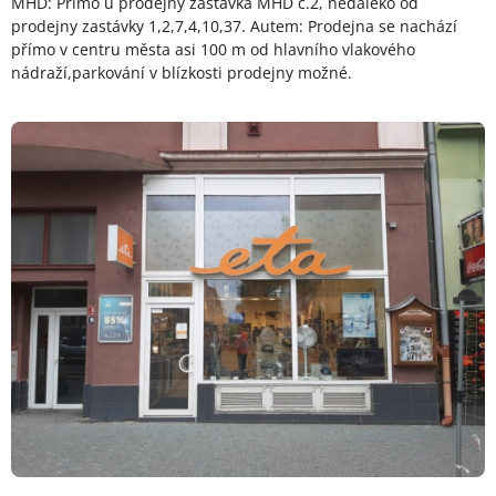
MHD: Přímo u prodejny zastávka MHD č.2, nedaleko od
prodejny zastávky 1,2,7,4,10,37. Autem: Prodejna se nachází
přímo v centru města asi 100 m od hlavního vlakového
nádraží,parkování v blízkosti prodejny možné.