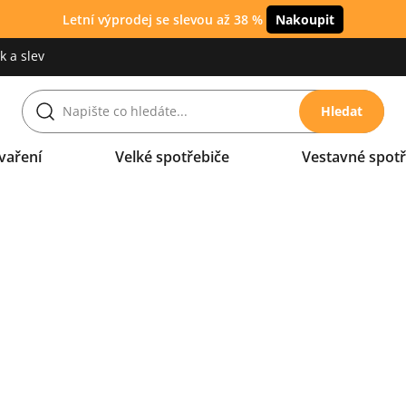
Letní výprodej se slevou až 38 %
Nakoupit
 a slev
Hledat
vaření
Velké spotřebiče
Vestavné spotř