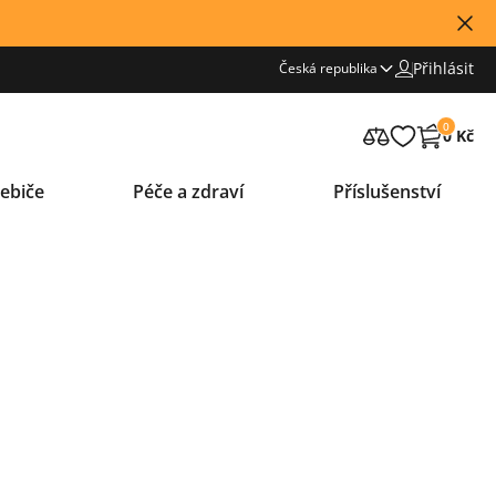
Přihlásit
Česká republika
0
0 Kč
ebiče
Péče a zdraví
Příslušenství
Leaflet
|
© Seznam.cz a.s. a další
+
−