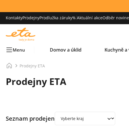
Kontakty
Prodejny
Prodlužka záruky
% Aktuální akce
Odběr novinek
Domov a úklid
Kuchyně a 
Menu
Prodejny ETA
Prodejny ETA
Seznam prodejen