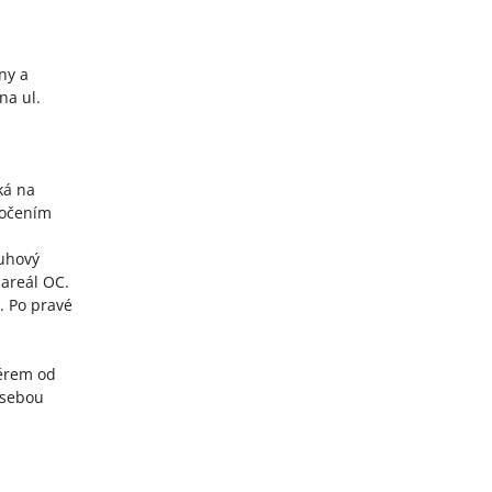
ny a
na ul.
ká na
bočením
ruhový
 areál OC.
. Po pravé
měrem od
 sebou