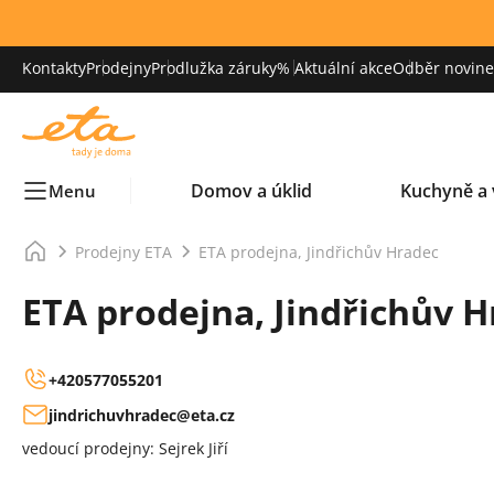
Kontakty
Prodejny
Prodlužka záruky
% Aktuální akce
Odběr novinek
Domov a úklid
Kuchyně a 
Menu
Prodejny ETA
ETA prodejna, Jindřichův Hradec
ETA prodejna, Jindřichův 
+420577055201
jindrichuvhradec@eta.cz
vedoucí prodejny: Sejrek Jiří