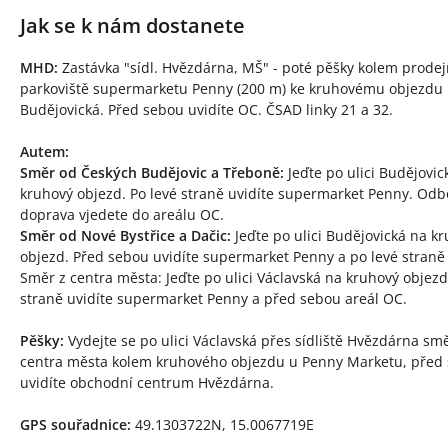
Jak se k nám dostanete
MHD:
Zastávka "sídl. Hvězdárna, MŠ" - poté pěšky kolem prodej
parkoviště supermarketu Penny (200 m) ke kruhovému objezdu 
Budějovická. Před sebou uvidíte OC. ČSAD linky 21 a 32.
Autem:
Směr od Českých Budějovic a Třeboně:
Jeďte po ulici Budějovic
kruhový objezd. Po levé straně uvidíte supermarket Penny. Od
doprava vjedete do areálu OC.
Směr od Nové Bystřice a Dačic:
Jeďte po ulici Budějovická na k
objezd. Před sebou uvidíte supermarket Penny a po levé straně
Směr z centra města: Jeďte po ulici Václavská na kruhový objezd
straně uvidíte supermarket Penny a před sebou areál OC.
Pěšky:
Vydejte se po ulici Václavská přes sídliště Hvězdárna s
centra města kolem kruhového objezdu u Penny Marketu, před
uvidíte obchodní centrum Hvězdárna.
GPS souřadnice:
49.1303722N, 15.0067719E