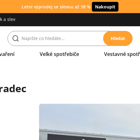
Letní výprodej se slevou až 38 %
Nakoupit
 a slev
Hledat
vaření
Velké spotřebiče
Vestavné spotř
Hradec