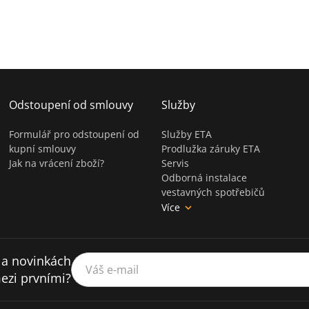
Odstoupení od smlouvy
Služby
Formulář pro odstoupení od
Služby ETA
kupní smlouvy
Prodlužka záruky ETA
Jak na vrácení zboží?
Servis
Odborná instalace
vestavných spotřebičů
Více
 a novinkách
Váš e-mail
ezi prvními?