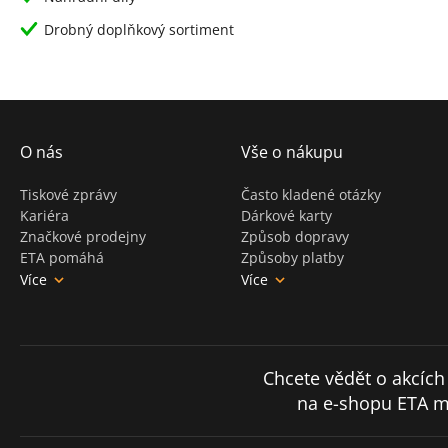
Drobný doplňkový sortiment
O nás
Vše o nákupu
Tiskové zprávy
Často kladené otázky
Kariéra
Dárkové karty
Značkové prodejny
Způsob dopravy
ETA pomáhá
Způsoby platby
Více
Více
Chcete vědět o akcích
na e-shopu ETA m