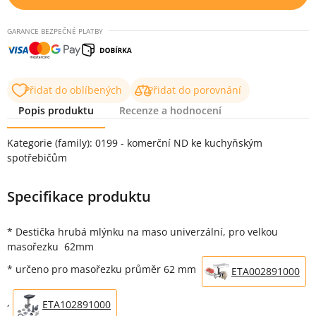
GARANCE BEZPEČNÉ PLATBY
Přidat do oblíbených
Přidat do porovnání
Popis produktu
Recenze a hodnocení
Popis produktu
Kategorie (family): 0199 - komerční ND ke kuchyňským
spotřebičům
Specifikace produktu
* Destička hrubá mlýnku na maso univerzální, pro velkou
masořezku 62mm
* určeno pro masořezku průměr 62 mm
ETA002891000
,
ETA102891000