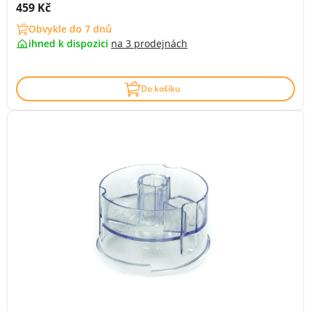
Cena s DPH:
459 Kč
Obvykle do 7 dnů
ihned k dispozici
na
3 prodejnách
Do košíku