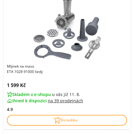
Mlýnek na maso
ETA 1028 91000 šedý
Cena s DPH:
1 599 Kč
Skladem v e-shopu
u vás již 11. 8.
ihned k dispozici
na
39 prodejnách
4.9
Do košíku