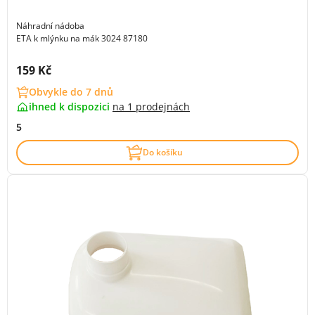
Náhradní nádoba
ETA k mlýnku na mák 3024 87180
Cena s DPH:
159 Kč
Obvykle do 7 dnů
ihned k dispozici
na
1 prodejnách
5
Do košíku