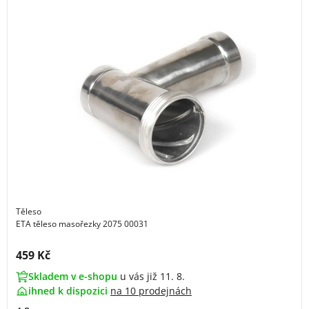
Těleso
ETA těleso masořezky 2075 00031
Cena s DPH:
459 Kč
Skladem v e-shopu
u vás již 11. 8.
ihned k dispozici
na
10 prodejnách