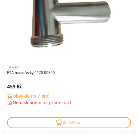
Těleso
ETA masořezky 4128 00300
Cena s DPH:
459 Kč
Obvykle do 7 dnů
Není skladem
na
prodejnách
Do košíku