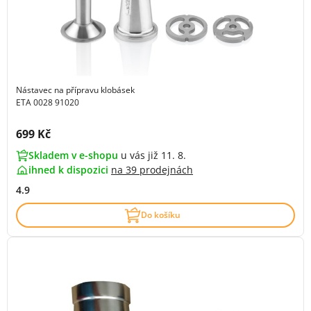
Nástavec na přípravu klobásek
ETA 0028 91020
Cena s DPH:
699 Kč
Skladem v e-shopu
u vás již 11. 8.
ihned k dispozici
na
39 prodejnách
4.9
Do košíku