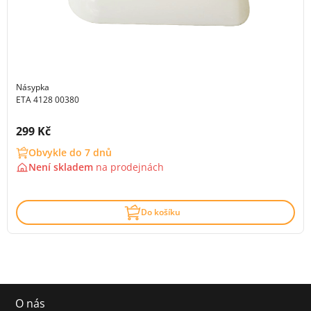
Násypka
ETA 4128 00380
Cena s DPH:
299 Kč
Obvykle do 7 dnů
Není skladem
na
prodejnách
Do košíku
O nás