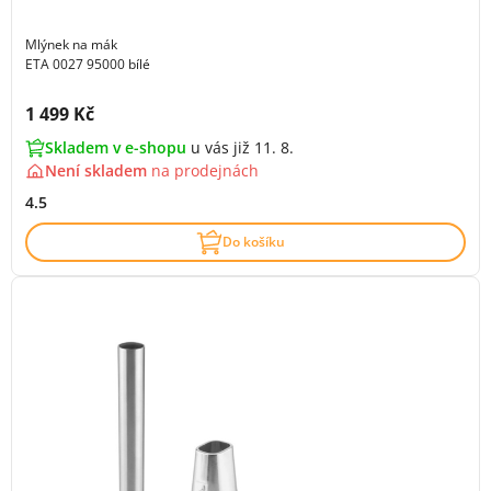
Mlýnek na mák
ETA 0027 95000 bílé
Cena s DPH:
1 499 Kč
Skladem v e-shopu
u vás již 11. 8.
Není skladem
na
prodejnách
4.5
Do košíku