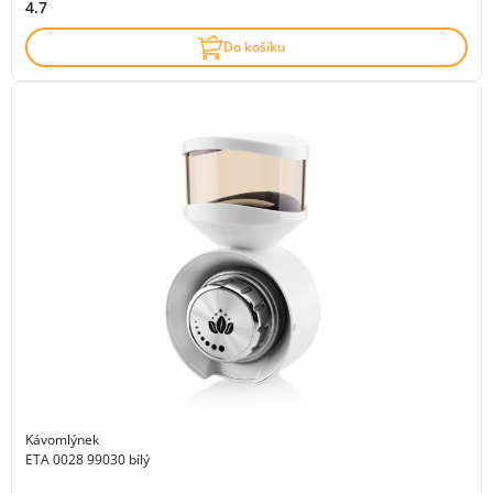
4.7
Do košíku
Kávomlýnek
ETA 0028 99030 bílý