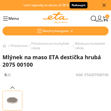
Letní výprodej se slevou až 38 %
Nakoupit
0
Menu
Hlavní
Všechny kategorie
Příslušenství pro kuchyňské
Mlýnky pro kuchyňské
Příslušenství
roboty
roboty
Mlýnek na maso ETA destička hrubá
2075 00100
5
(3)
Kód: ETA207500100
Hodnocení: 5 z 5 (3 recenzí)