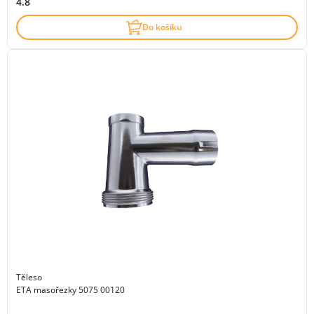
4.8
Do košíku
Těleso
ETA masořezky 5075 00120