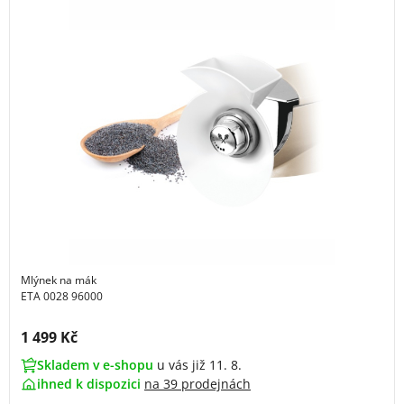
Mlýnek na mák
ETA 0028 96000
Cena s DPH:
1 499 Kč
Skladem v e-shopu
u vás již 11. 8.
ihned k dispozici
na
39 prodejnách