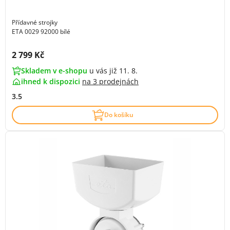
Přídavné strojky
ETA 0029 92000 bílé
Cena s DPH:
2 799 Kč
Skladem v e-shopu
u vás již 11. 8.
ihned k dispozici
na
3 prodejnách
3.5
Do košíku