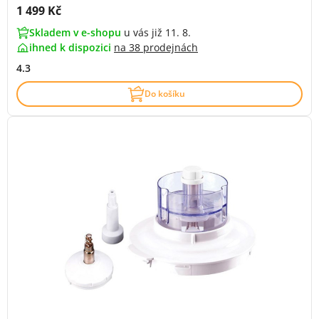
Cena s DPH:
1 499 Kč
Skladem v e-shopu
u vás již 11. 8.
ihned k dispozici
na
38 prodejnách
4.3
Do košíku