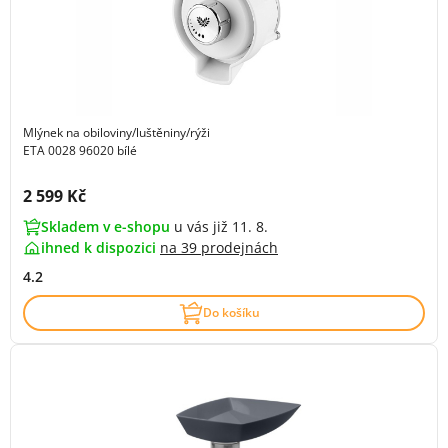
Mlýnek na obiloviny/luštěniny/rýži
ETA 0028 96020 bílé
Cena s DPH:
2 599 Kč
Skladem v e-shopu
u vás již 11. 8.
ihned k dispozici
na
39 prodejnách
4.2
Do košíku