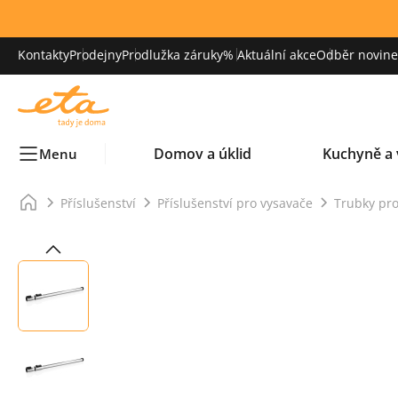
Kontakty
Prodejny
Prodlužka záruky
% Aktuální akce
Odběr novinek
Domov a úklid
Kuchyně a 
Menu
Příslušenství
Příslušenství pro vysavače
Trubky pro