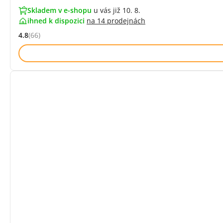
Skladem v e-shopu
u vás již 10. 8.
ihned k dispozici
na
14 prodejnách
4.8
(66)
Hodnocení: 4.8 z 5 (66 recenzí)