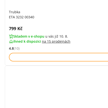
Trubka
ETA 3232 00340
Cena s DPH:
799 Kč
Skladem v e-shopu
u vás již 10. 8.
ihned k dispozici
na
15 prodejnách
4.8
(10)
Hodnocení: 4.8 z 5 (10 recenzí)