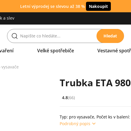
Letní výprodej se slevou až 38 %
Nakoupit
 a slev
Hledat
vaření
Velké spotřebiče
Vestavné spotř
 vysavače
Trubka ETA 980
4.8
(66)
Hodnocení: 4.8 z 5 (66 recenzí)
Typ: pro vysavače, Počet ks v balení:
Podrobný popis