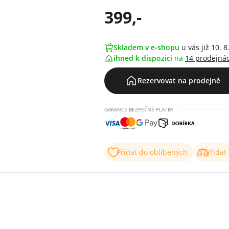
399,-
Skladem v e-shopu
u vás již 10. 8
ihned k dispozici
na
14 prodejná
Rezervovat na prodejně
GARANCE BEZPEČNÉ PLATBY
Přidat do oblíbených
Přidat