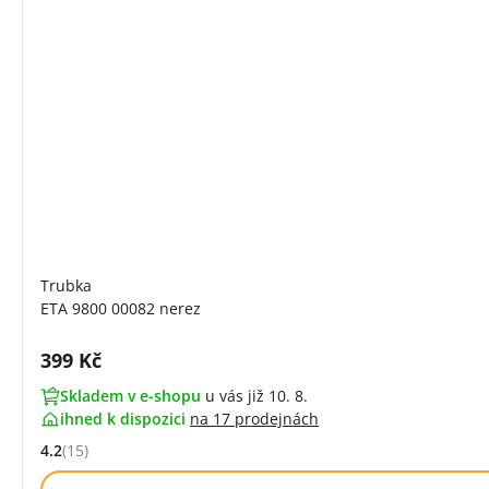
Trubka
ETA 9800 00082 nerez
Cena s DPH:
399 Kč
Skladem v e-shopu
u vás již 10. 8.
ihned k dispozici
na
17 prodejnách
4.2
(15)
Hodnocení: 4.2 z 5 (15 recenzí)