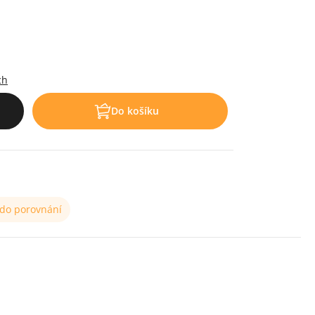
.
ch
Do košíku
 do porovnání