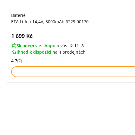
Baterie
ETA Li-Ion 14,4V, 5000mAh 6229 00170
Cena s DPH:
1 699 Kč
Skladem v e-shopu
u vás již 11. 8.
ihned k dispozici
na
4 prodejnách
4.7
(7)
Hodnocení: 4.7 z 5 (7 recenzí)