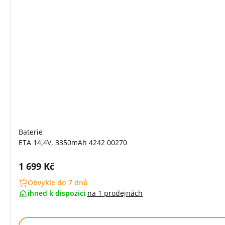
Baterie
ETA 14,4V, 3350mAh 4242 00270
Cena s DPH:
1 699 Kč
Obvykle do 7 dnů
ihned k dispozici
na
1 prodejnách