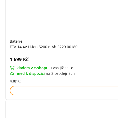
Baterie
ETA 14,4V Li-ion 5200 mAh 5229 00180
Cena s DPH:
1 699 Kč
Skladem v e-shopu
u vás již 11. 8.
ihned k dispozici
na
3 prodejnách
4.8
(16)
Hodnocení: 4.8 z 5 (16 recenzí)