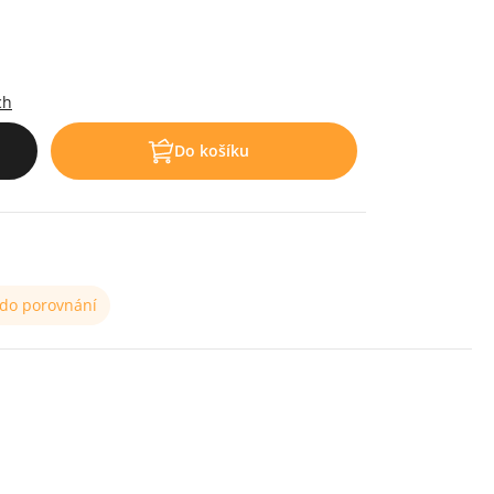
.
ch
Do košíku
 do porovnání