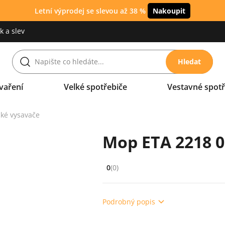
Letní výprodej se slevou až 38 %
Nakoupit
 a slev
Hledat
vaření
Velké spotřebiče
Vestavné spotř
cké vysavače
Mop ETA 2218 
0
(0)
Hodnocení: 0 z 5 (0 recenzí)
Podrobný popis