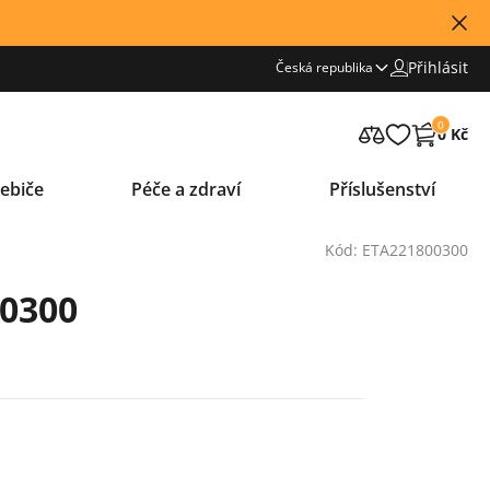
Přihlásit
Česká republika
0
0 Kč
ebiče
Péče a zdraví
Příslušenství
Kód: ETA221800300
00300