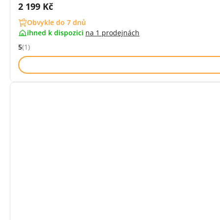
Cena s DPH:
2 199 Kč
Obvykle do 7 dnů
ihned k dispozici
na
1 prodejnách
5
(1)
Hodnocení: 5 z 5 (1 recenzí)