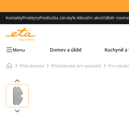
Kontakty
Prodejny
Prodlužka záruky
% Aktuální akce
Odběr novinek
Domov a úklid
Kuchyně a 
Menu
Příslušenství
Příslušenství pro vysavače
Pro roboti