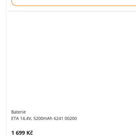
Baterie
ETA 14,4V, 5200mAh 6241 00200
Cena s DPH:
1 699 Kč