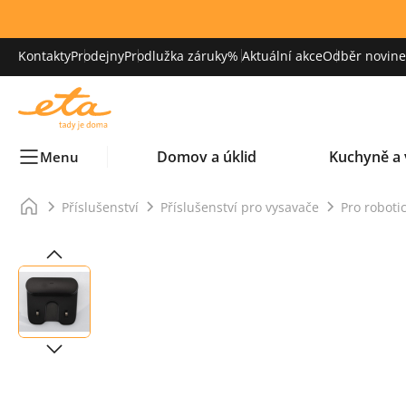
Kontakty
Prodejny
Prodlužka záruky
% Aktuální akce
Odběr novinek
Domov a úklid
Kuchyně a 
Menu
Příslušenství
Příslušenství pro vysavače
Pro roboti