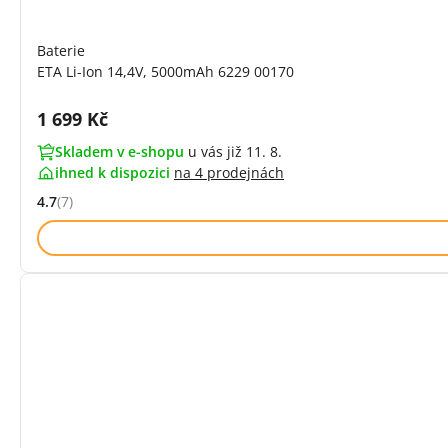
Baterie
ETA Li-Ion 14,4V, 5000mAh 6229 00170
Cena s DPH:
1 699 Kč
Skladem v e-shopu
u vás již 11. 8.
ihned k dispozici
na
4 prodejnách
4.7
(7)
Hodnocení: 4.7 z 5 (7 recenzí)