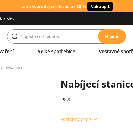
Letní výprodej se slevou až 38 %
Nakoupit
 a slev
Hledat
vaření
Velké spotřebiče
Vestavné spotř
cké vysavače
Nabíjecí stanic
0
(0)
Hodnocení: 0 z 5 (0 recenzí)
Podrobný popis