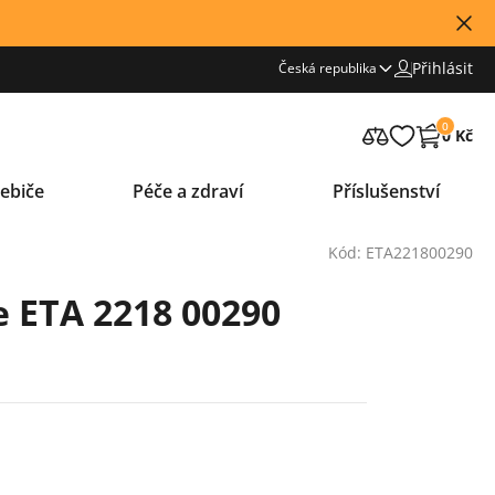
Přihlásit
Česká republika
0
0 Kč
ebiče
Péče a zdraví
Příslušenství
Kód: ETA221800290
e ETA 2218 00290