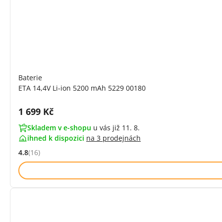
Baterie
ETA 14,4V Li-ion 5200 mAh 5229 00180
Cena s DPH:
1 699 Kč
Skladem v e-shopu
u vás již 11. 8.
ihned k dispozici
na
3 prodejnách
4.8
(16)
Hodnocení: 4.8 z 5 (16 recenzí)