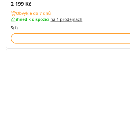
Cena s DPH:
2 199 Kč
Obvykle do 7 dnů
ihned k dispozici
na
1 prodejnách
5
(1)
Hodnocení: 5 z 5 (1 recenzí)