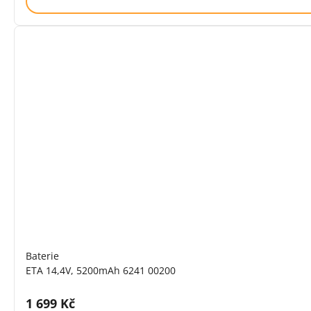
Baterie
ETA 14,4V, 5200mAh 6241 00200
Cena s DPH:
1 699 Kč