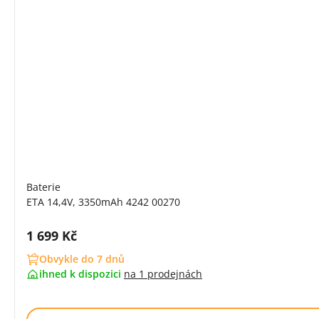
Baterie
ETA 14,4V, 3350mAh 4242 00270
Cena s DPH:
1 699 Kč
Obvykle do 7 dnů
ihned k dispozici
na
1 prodejnách