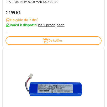
ETA Li-ion 14,4V, 5200 mAh 4228 00100
Cena s DPH:
2 199 Kč
Obvykle do 7 dnů
ihned k dispozici
na
1 prodejnách
5
Do košíku