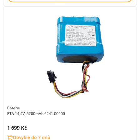
Baterie
ETA 14,4V, 5200mAh 6241 00200
Cena s DPH:
1 699 Kč
Obvykle do 7 dnů