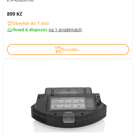
ETA 424200100
Cena s DPH:
899 Kč
Obvykle do 7 dnů
ihned k dispozici
na
1 prodejnách
Do košíku