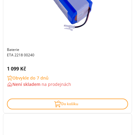
Baterie
ETA 2218 00240
Cena s DPH:
1 099 Kč
Obvykle do 7 dnů
Není skladem
na
prodejnách
Do košíku