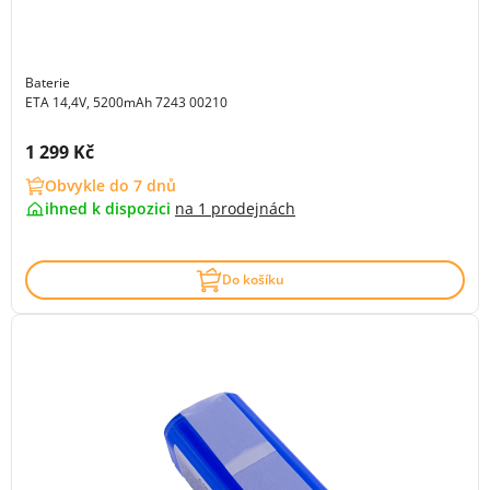
Baterie
ETA 14,4V, 5200mAh 7243 00210
Cena s DPH:
1 299 Kč
Obvykle do 7 dnů
ihned k dispozici
na
1 prodejnách
Do košíku