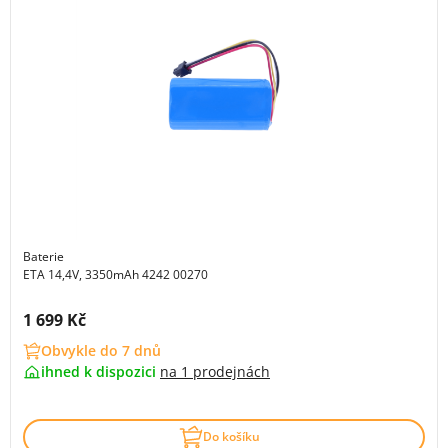
Baterie
ETA 14,4V, 3350mAh 4242 00270
Cena s DPH:
1 699 Kč
Obvykle do 7 dnů
ihned k dispozici
na
1 prodejnách
Do košíku