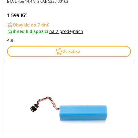
ETA Li-ion 14,4 V, 3,0Ah 5225 00162
Cena s DPH:
1 599 Kč
Obvykle do 7 dnů
ihned k dispozici
na
2 prodejnách
4.9
Do košíku