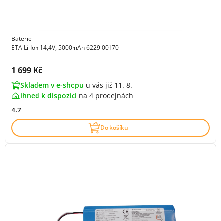
Baterie
ETA Li-Ion 14,4V, 5000mAh 6229 00170
Cena s DPH:
1 699 Kč
Skladem v e-shopu
u vás již 11. 8.
ihned k dispozici
na
4 prodejnách
4.7
Do košíku