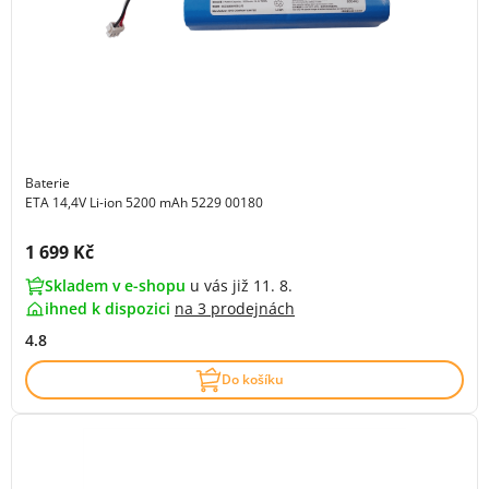
Baterie
ETA 14,4V Li-ion 5200 mAh 5229 00180
Cena s DPH:
1 699 Kč
Skladem v e-shopu
u vás již 11. 8.
ihned k dispozici
na
3 prodejnách
4.8
Do košíku