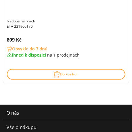
Nádoba na prach
ETA 221900170
Cena s DPH:
899 Kč
Obvykle do 7 dnů
ihned k dispozici
na
1 prodejnách
Do košíku
O nás
Vše o nákupu