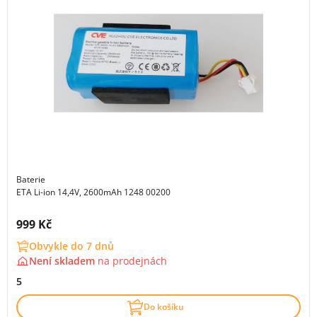
Baterie
ETA Li-ion 14,4V, 2600mAh 1248 00200
Cena s DPH:
999 Kč
Obvykle do 7 dnů
Není skladem
na
prodejnách
5
Do košíku