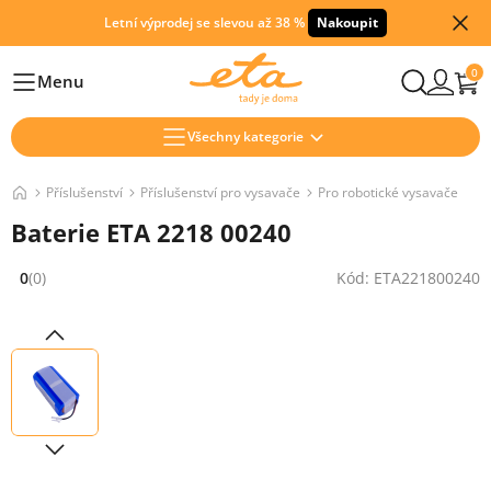
Letní výprodej se slevou až 38 %
Nakoupit
0
Menu
Hlavní
Všechny kategorie
Příslušenství
Příslušenství pro vysavače
Pro robotické vysavače
Baterie ETA 2218 00240
0
(0)
Kód: ETA221800240
Hodnocení: 0 z 5 (0 recenzí)