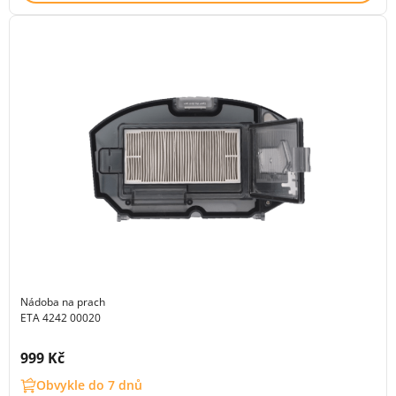
Nádoba na prach
ETA 4242 00020
Cena s DPH:
999 Kč
Obvykle do 7 dnů