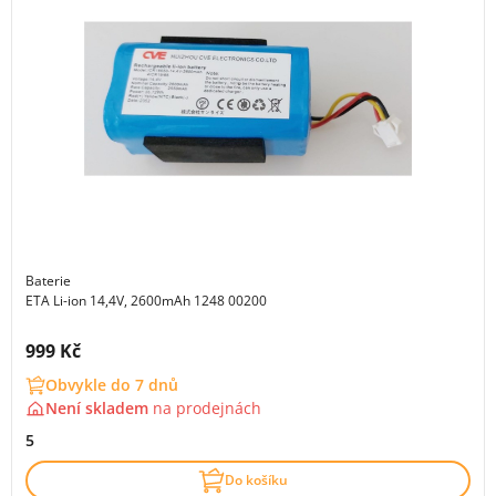
Baterie
ETA Li-ion 14,4V, 2600mAh 1248 00200
Cena s DPH:
999 Kč
Obvykle do 7 dnů
Není skladem
na
prodejnách
5
Do košíku