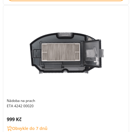
Nádoba na prach
ETA 4242 00020
Cena s DPH:
999 Kč
Obvykle do 7 dnů