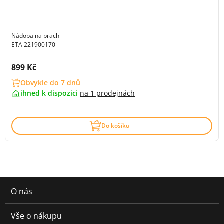
Nádoba na prach
ETA 221900170
Cena s DPH:
899 Kč
Obvykle do 7 dnů
ihned k dispozici
na
1 prodejnách
Do košíku
O nás
Vše o nákupu