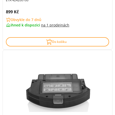
ETA 424200100
Cena s DPH:
899 Kč
Obvykle do 7 dnů
ihned k dispozici
na
1 prodejnách
Do košíku