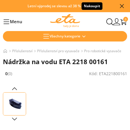
Letní výprodej se slevou až 38 %
Nakoupit
0
Menu
Hlavní
Všechny kategorie
Příslušenství
Příslušenství pro vysavače
Pro robotické vysavače
Nádržka na vodu ETA 2218 00161
0
(0)
Kód: ETA221800161
Hodnocení: 0 z 5 (0 recenzí)