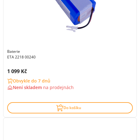
Baterie
ETA 2218 00240
Cena s DPH:
1 099 Kč
Obvykle do 7 dnů
Není skladem
na
prodejnách
Do košíku