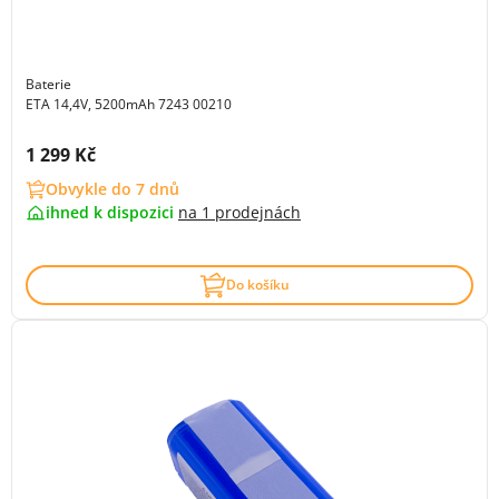
Baterie
ETA 14,4V, 5200mAh 7243 00210
Cena s DPH:
1 299 Kč
Obvykle do 7 dnů
ihned k dispozici
na
1 prodejnách
Do košíku