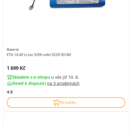
Baterie
ETA 14,4V Li-ion 5200 mAh 5229 00180
Cena s DPH:
1 699 Kč
Skladem v e-shopu
u vás již 10. 8.
ihned k dispozici
na
3 prodejnách
4.8
Do košíku