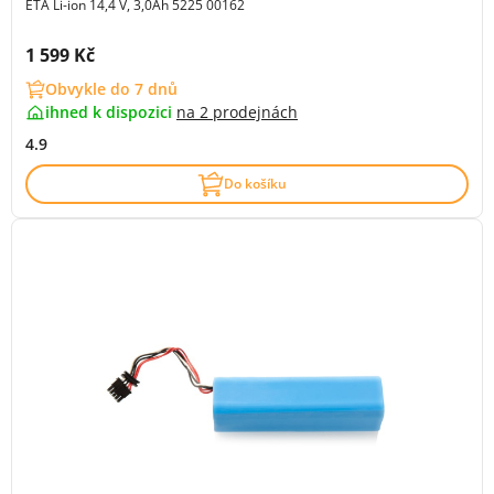
ETA Li-ion 14,4 V, 3,0Ah 5225 00162
Cena s DPH:
1 599 Kč
Obvykle do 7 dnů
ihned k dispozici
na
2 prodejnách
4.9
Do košíku