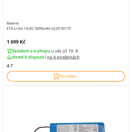
Baterie
ETA Li-Ion 14,4V, 5000mAh 6229 00170
Cena s DPH:
1 699 Kč
Skladem v e-shopu
u vás již 10. 8.
ihned k dispozici
na
4 prodejnách
4.7
Do košíku