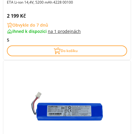
ETA Li-ion 14,4V, 5200 mAh 4228 00100
Cena s DPH:
2 199 Kč
Obvykle do 7 dnů
ihned k dispozici
na
1 prodejnách
5
Do košíku