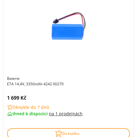
Baterie
ETA 14,4V, 3350mAh 4242 00270
Cena s DPH:
1 699 Kč
Obvykle do 7 dnů
ihned k dispozici
na
1 prodejnách
Do košíku