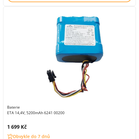
Baterie
ETA 14,4V, 5200mAh 6241 00200
Cena s DPH:
1 699 Kč
Obvykle do 7 dnů