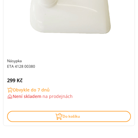
Násypka
ETA 4128 00380
Cena s DPH:
299 Kč
Obvykle do 7 dnů
Není skladem
na
prodejnách
Do košíku