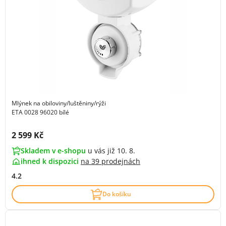
Mlýnek na obiloviny/luštěniny/rýži
ETA 0028 96020 bílé
Cena s DPH:
2 599 Kč
Skladem v e-shopu
u vás již 10. 8.
ihned k dispozici
na
39 prodejnách
4.2
Do košíku