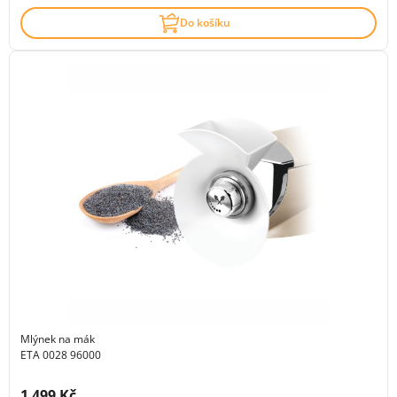
Do košíku
Mlýnek na mák
ETA 0028 96000
Cena s DPH:
1 499 Kč