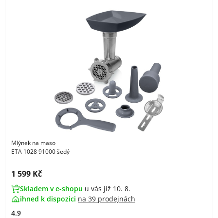
Mlýnek na maso
ETA 1028 91000 šedý
Cena s DPH:
1 599 Kč
Skladem v e-shopu
u vás již 10. 8.
ihned k dispozici
na
39 prodejnách
4.9