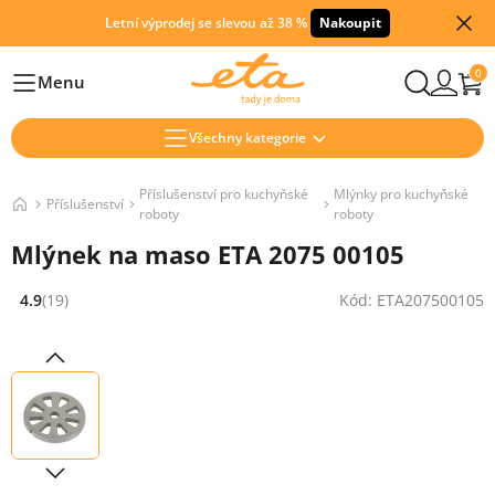
Letní výprodej se slevou až 38 %
Nakoupit
0
Menu
Hlavní
Všechny kategorie
Příslušenství pro kuchyňské
Mlýnky pro kuchyňské
Příslušenství
roboty
roboty
Mlýnek na maso ETA 2075 00105
4.9
(19)
Kód: ETA207500105
Hodnocení: 4.9 z 5 (19 recenzí)