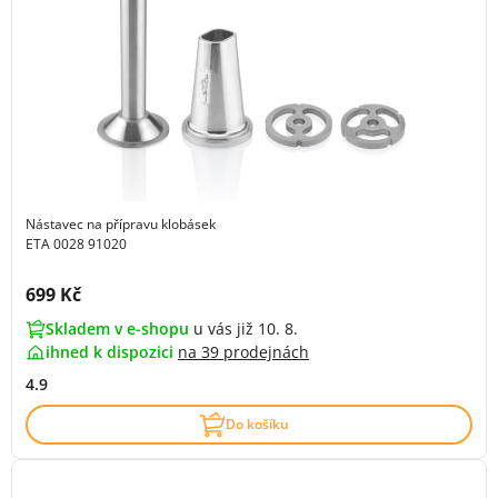
Nástavec na přípravu klobásek
ETA 0028 91020
Cena s DPH:
699 Kč
Skladem v e-shopu
u vás již 10. 8.
ihned k dispozici
na
39 prodejnách
4.9
Do košíku