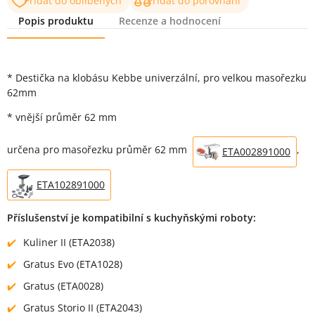
Přidat do oblíbených
Přidat do porovnání
Popis produktu
Recenze a hodnocení
Popis produktu
* Destička na klobásu Kebbe univerzální, pro velkou masořezku
62mm
* vnější průměr 62 mm
určena pro masořezku průměr 62 mm
,
ETA002891000
ETA102891000
Příslušenství je kompatibilní s kuchyňskými roboty:
Kuliner II (ETA2038)
Gratus Evo (ETA1028)
Gratus (ETA0028)
Gratus Storio II (ETA2043)