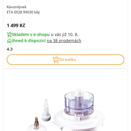
Kávomlýnek
ETA 0028 99030 bílý
Cena s DPH:
1 499 Kč
Skladem v e-shopu
u vás již 10. 8.
ihned k dispozici
na
38 prodejnách
4.3
Do košíku