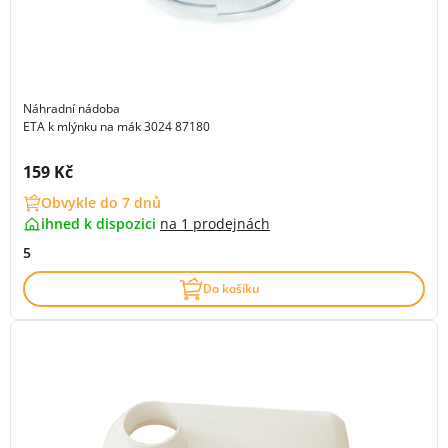
Náhradní nádoba
ETA k mlýnku na mák 3024 87180
Cena s DPH:
159 Kč
Obvykle do 7 dnů
ihned k dispozici
na
1 prodejnách
5
Do košíku