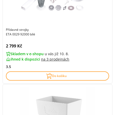
Přídavné strojky
ETA 0029 92000 bílé
Cena s DPH:
2 799 Kč
Skladem v e-shopu
u vás již 10. 8.
ihned k dispozici
na
3 prodejnách
3.5
Do košíku