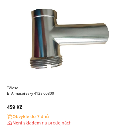
Těleso
ETA masořezky 4128 00300
Cena s DPH:
459 Kč
Obvykle do 7 dnů
Není skladem
na
prodejnách