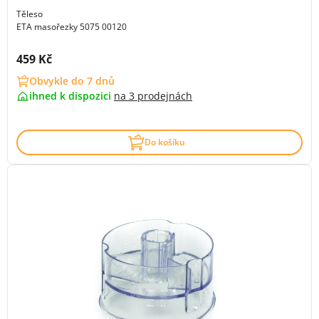
Těleso
ETA masořezky 5075 00120
Cena s DPH:
459 Kč
Obvykle do 7 dnů
ihned k dispozici
na
3 prodejnách
Do košíku