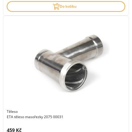
Do košíku
Těleso
ETA těleso masořezky 2075 00031
Cena s DPH:
459 Kč