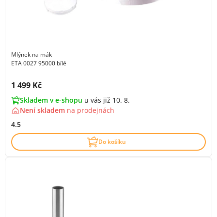
Mlýnek na mák
ETA 0027 95000 bílé
Cena s DPH:
1 499 Kč
Skladem v e-shopu
u vás již 10. 8.
Není skladem
na
prodejnách
4.5
Do košíku