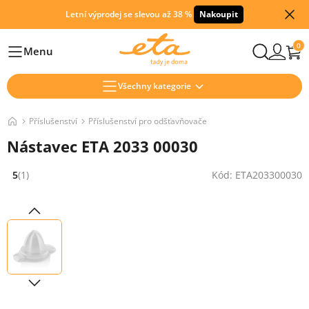
Letní výprodej se slevou až 38 %
Nakoupit
0
Menu
Hlavní
Všechny kategorie
Příslušenství
Příslušenství pro odšťavňovače
Nástavec ETA 2033 00030
5
(1)
Kód: ETA203300030
Hodnocení: 5 z 5 (1 recenzí)