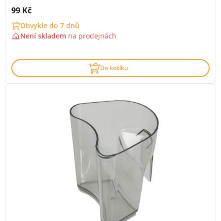
Cena s DPH:
99 Kč
Obvykle do 7 dnů
Není skladem
na
prodejnách
Do košíku