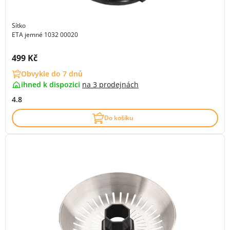
Sítko
ETA jemné 1032 00020
Cena s DPH:
499 Kč
Obvykle do 7 dnů
ihned k dispozici
na
3 prodejnách
4.8
Do košíku