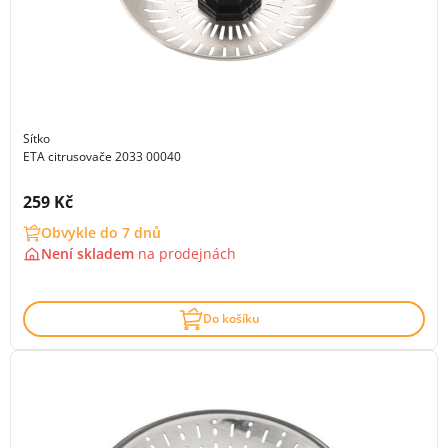
Sítko
ETA citrusovače 2033 00040
Cena s DPH:
259 Kč
Obvykle do 7 dnů
Není skladem
na
prodejnách
Do košíku