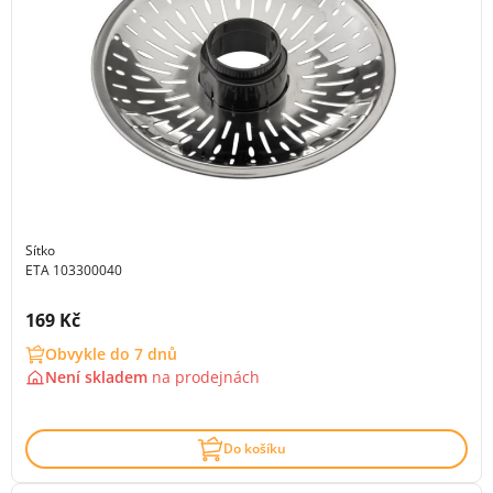
Sítko
ETA 103300040
Cena s DPH:
169 Kč
Obvykle do 7 dnů
Není skladem
na
prodejnách
Do košíku