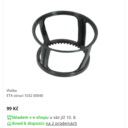
Vložka
ETA stírací 1032 00040
Cena s DPH:
99 Kč
Skladem v e-shopu
u vás již 10. 8.
ihned k dispozici
na
2 prodejnách