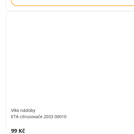
Víko nádoby
ETA citrusovače 2033 00010
Cena s DPH:
99 Kč