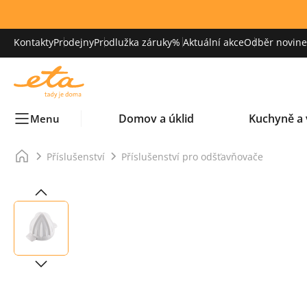
Kontakty
Prodejny
Prodlužka záruky
% Aktuální akce
Odběr novinek
Domov a úklid
Kuchyně a 
Menu
Příslušenství
Příslušenství pro odšťavňovače