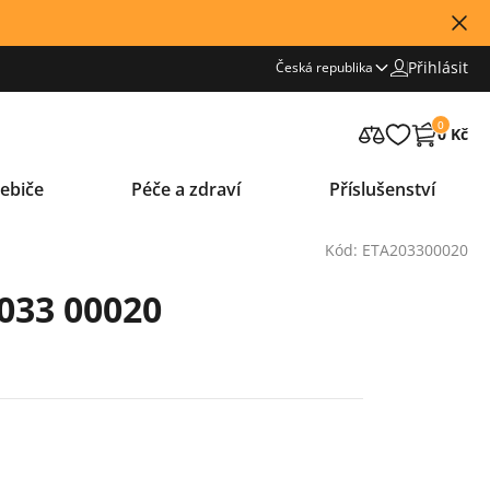
Přihlásit
Česká republika
0
0 Kč
ebiče
Péče a zdraví
Příslušenství
Kód: ETA203300020
033 00020