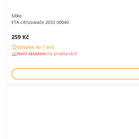
Sítko
ETA citrusovače 2033 00040
Cena s DPH:
259 Kč
Obvykle do 7 dnů
Není skladem
na
prodejnách