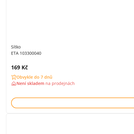
Sítko
ETA 103300040
Cena s DPH:
169 Kč
Obvykle do 7 dnů
Není skladem
na
prodejnách