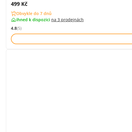
Cena s DPH:
499 Kč
Obvykle do 7 dnů
ihned k dispozici
na
3 prodejnách
4.8
(5)
Hodnocení: 4.8 z 5 (5 recenzí)