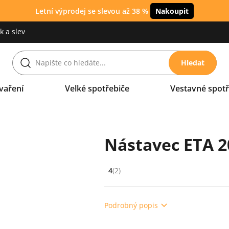
Letní výprodej se slevou až 38 %
Nakoupit
 a slev
Hledat
vaření
Velké spotřebiče
Vestavné spotř
Nástavec ETA 2
4
(2)
Hodnocení: 4 z 5 (2 recenzí)
Podrobný popis