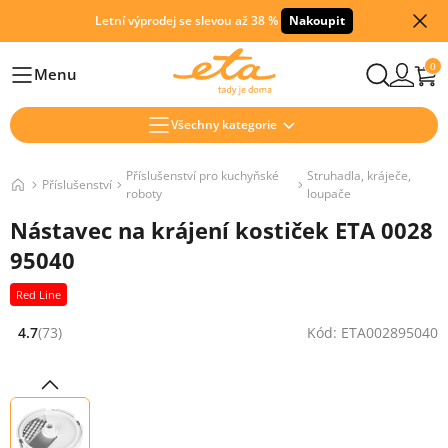
Letní výprodej se slevou až 38 %
Nakoupit
0
Menu
Hlavní
Všechny kategorie
Příslušenství pro kuchyňské
Struhadla, kráječe,
Příslušenství
roboty
loupače
Nástavec na krájení kostiček ETA 0028
95040
Red Line
4.7
(73)
Kód: ETA002895040
Hodnocení: 4.7 z 5 (73 recenzí)