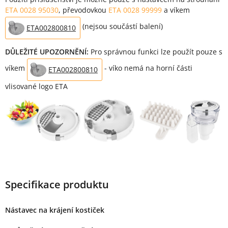
ETA 0028 95030
, převodovkou
ETA 0028 99999
a víkem
(nejsou součástí balení)
ETA002800810
DŮLEŽITÉ UPOZORNĚNÍ:
Pro správnou funkci lze použít pouze s
víkem
- víko nemá na horní části
ETA002800810
vlisované logo ETA
Specifikace produktu
Nástavec na krájení kostiček