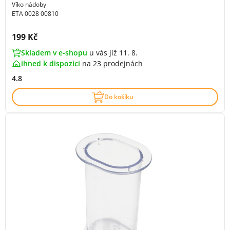
Víko nádoby
ETA 0028 00810
Cena s DPH:
199 Kč
Skladem v e-shopu
u vás již 11. 8.
ihned k dispozici
na
23 prodejnách
4.8
Do košíku