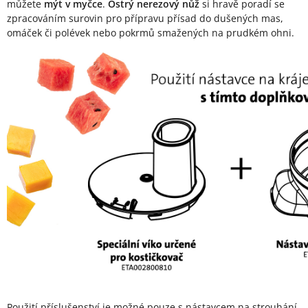
můžete
mýt v myčce
.
Ostrý nerezový nůž
si hravě poradí se
zpracováním surovin pro přípravu přísad do dušených mas,
omáček či polévek nebo pokrmů smažených na prudkém ohni.
Použití příslušenství je možné pouze s nástavcem na strouhání