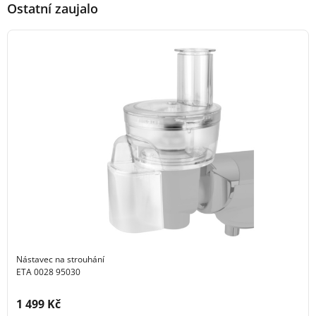
Ostatní zaujalo
Nástavec na strouhání
ETA 0028 95030
Cena s DPH:
1 499 Kč