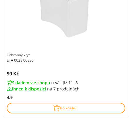
Ochranný kryt
ETA 0028 00830
Cena s DPH:
99 Kč
Skladem v e-shopu
u vás již 11. 8.
ihned k dispozici
na
7 prodejnách
4.9
Do košíku