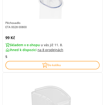
Pěchovadlo
ETA 0028 00800
Cena s DPH:
99 Kč
Skladem v e-shopu
u vás již 11. 8.
ihned k dispozici
na
8 prodejnách
5
Do košíku