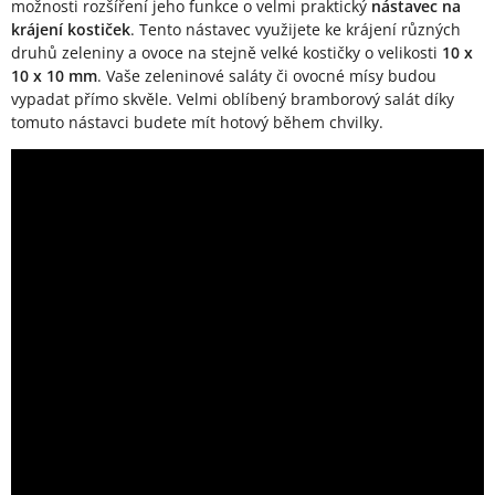
možnosti rozšíření jeho funkce o velmi praktický
nástavec na
krájení kostiček
. Tento nástavec využijete ke krájení různých
druhů zeleniny a ovoce na stejně velké kostičky o velikosti
10 x
10 x 10 mm
. Vaše zeleninové saláty či ovocné mísy budou
vypadat přímo skvěle. Velmi oblíbený bramborový salát díky
tomuto nástavci budete mít hotový během chvilky.