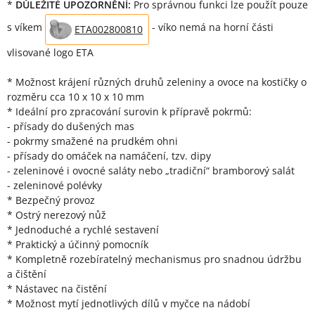
*
DŮLEŽITÉ UPOZORNĚNÍ:
Pro správnou funkci lze použít pouze
s víkem
- víko nemá na horní části
ETA002800810
vlisované logo ETA
* Možnost krájení různých druhů zeleniny a ovoce na kostičky o
rozměru cca 10 x 10 x 10 mm
* Ideální pro zpracování surovin k přípravě pokrmů:
- přísady do dušených mas
- pokrmy smažené na prudkém ohni
- přísady do omáček na namáčení, tzv. dipy
- zeleninové i ovocné saláty nebo „tradiční“ bramborový salát
- zeleninové polévky
* Bezpečný provoz
* Ostrý nerezový nůž
* Jednoduché a rychlé sestavení
* Praktický a účinný pomocník
* Kompletně rozebíratelný mechanismus pro snadnou údržbu
a čištění
* Nástavec na čistění
* Možnost mytí jednotlivých dílů v myčce na nádobí