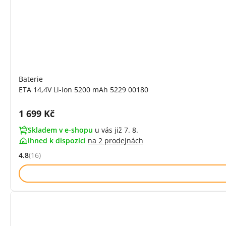
Baterie
ETA 14,4V Li-ion 5200 mAh 5229 00180
Cena s DPH:
1 699 Kč
Skladem v e-shopu
u vás již 7. 8.
ihned k dispozici
na
2 prodejnách
4.8
(16)
Hodnocení: 4.8 z 5 (16 recenzí)