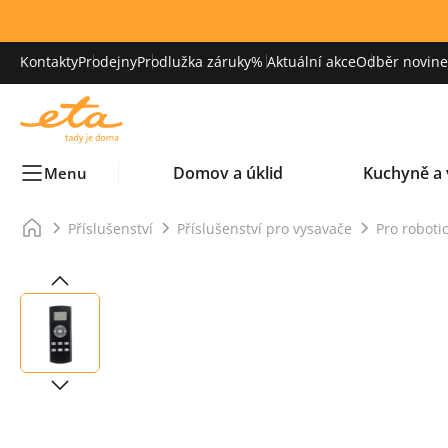
Kontakty
Prodejny
Prodlužka záruky
% Aktuální akce
Odběr novinek
Domov a úklid
Kuchyně a 
Menu
Příslušenství
Příslušenství pro vysavače
Pro roboti