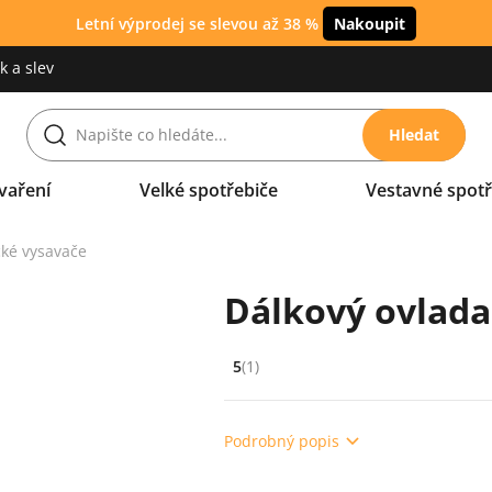
Letní výprodej se slevou až 38 %
Nakoupit
 a slev
Hledat
vaření
Velké spotřebiče
Vestavné spotř
cké vysavače
Dálkový ovlada
5
(1)
Hodnocení: 5 z 5 (1 recenzí)
Podrobný popis