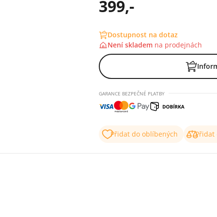
399,-
Dostupnost na dotaz
Není skladem
na
prodejnách
Infor
GARANCE BEZPEČNÉ PLATBY
Přidat do oblíbených
Přidat