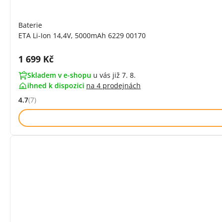
Baterie
ETA Li-Ion 14,4V, 5000mAh 6229 00170
Cena s DPH:
1 699 Kč
Skladem v e-shopu
u vás již 7. 8.
ihned k dispozici
na
4 prodejnách
4.7
(7)
Hodnocení: 4.7 z 5 (7 recenzí)