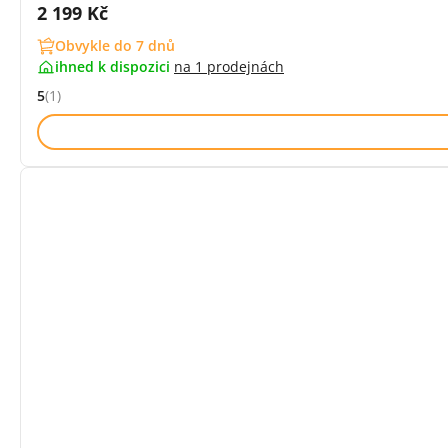
Cena s DPH:
2 199 Kč
Obvykle do 7 dnů
ihned k dispozici
na
1 prodejnách
5
(1)
Hodnocení: 5 z 5 (1 recenzí)