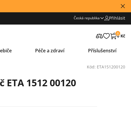
Přihlásit
Česká republika
0
0 Kč
ebiče
Péče a zdraví
Příslušenství
Kód: ETA151200120
č ETA 1512 00120