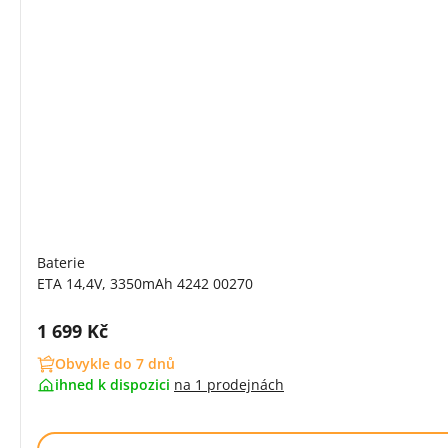
Baterie
ETA 14,4V, 3350mAh 4242 00270
Cena s DPH:
1 699 Kč
Obvykle do 7 dnů
ihned k dispozici
na
1 prodejnách