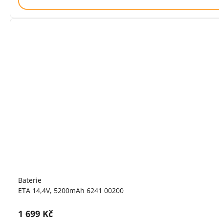
Baterie
ETA 14,4V, 5200mAh 6241 00200
Cena s DPH:
1 699 Kč