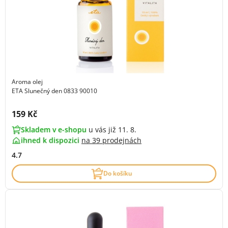
Aroma olej
ETA Slunečný den 0833 90010
Cena s DPH:
159 Kč
Skladem v e-shopu
u vás již 11. 8.
ihned k dispozici
na
39 prodejnách
4.7
Do košíku