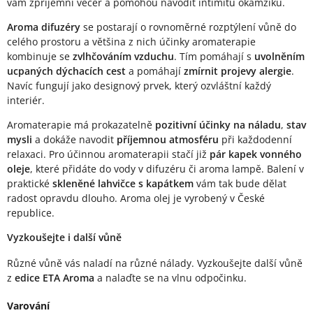
vám zpříjemní večer a pomohou navodit intimitu okamžiku.
Aroma difuzéry
se postarají o rovnoměrné rozptýlení vůně do
celého prostoru a většina z nich účinky aromaterapie
kombinuje se
zvlhčováním vzduchu
. Tím pomáhají s
uvolněním
ucpaných dýchacích cest
a pomáhají
zmírnit projevy alergie
.
Navíc fungují jako designový prvek, který ozvláštní každý
interiér.
Aromaterapie má prokazatelně
pozitivní účinky na náladu
,
stav
mysli
a dokáže navodit
příjemnou atmosféru
při každodenní
relaxaci. Pro účinnou aromaterapii stačí již
pár kapek vonného
oleje
, které přidáte do vody v difuzéru či aroma lampě. Balení v
praktické
skleněné lahvičce s kapátkem
vám tak bude dělat
radost opravdu dlouho. Aroma olej je vyrobený v České
republice.
Vyzkoušejte i další vůně
Různé vůně vás naladí na různé nálady. Vyzkoušejte další vůně
z
edice ETA Aroma
a nalaďte se na vlnu odpočinku.
Varování