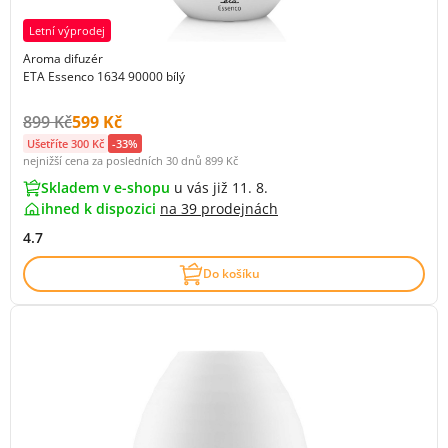
Letní výprodej
Aroma difuzér
ETA Essenco 1634 90000 bílý
Původní cena s DPH:
Cena s DPH:
899 Kč
599 Kč
Ušetříte 300 Kč
-33%
nejnižší cena za posledních 30 dnů
899 Kč
Skladem v e-shopu
u vás již 11. 8.
ihned k dispozici
na
39 prodejnách
4.7
Do košíku