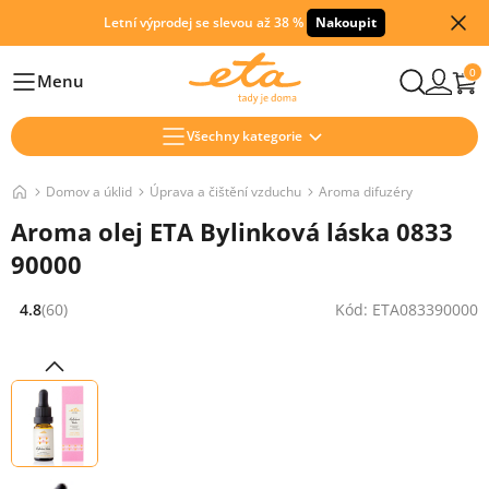
Letní výprodej se slevou až 38 %
Nakoupit
0
Menu
Hlavní
Všechny kategorie
Domov a úklid
Úprava a čištění vzduchu
Aroma difuzéry
Aroma olej ETA Bylinková láska 0833
90000
4.8
(60)
Kód: ETA083390000
Hodnocení: 4.8 z 5 (60 recenzí)