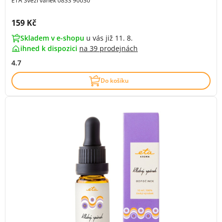
ETA Svěží vánek 0833 90030
Cena s DPH:
159 Kč
Skladem v e-shopu
u vás již 11. 8.
ihned k dispozici
na
39 prodejnách
4.7
Do košíku