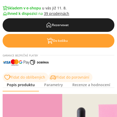
Skladem v e-shopu
u vás již 11. 8.
ihned k dispozici
na
39 prodejnách
Rezervovat
Do košíku
GARANCE BEZPEČNÉ PLATBY
Přidat do oblíbených
Přidat do porovnání
Popis produktu
Parametry
Recenze a hodnocení
Popis produktu