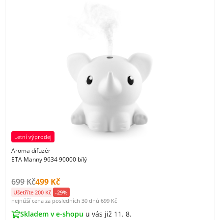
Letní výprodej
Aroma difuzér
ETA Manny 9634 90000 bílý
Původní cena s DPH:
Cena s DPH:
699 Kč
499 Kč
Ušetříte 200 Kč
-29%
nejnižší cena za posledních 30 dnů
699 Kč
Skladem v e-shopu
u vás již 11. 8.