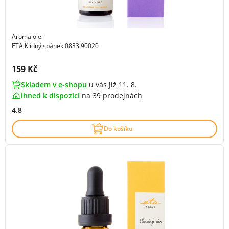
Aroma olej
ETA Klidný spánek 0833 90020
Cena s DPH:
159 Kč
Skladem v e-shopu
u vás již 11. 8.
ihned k dispozici
na
39 prodejnách
4.8
Do košíku