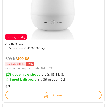
Letní výprodej
Aroma difuzér
ETA Essencio 0634 90000 bílý
Původní cena s DPH:
Cena s DPH:
699 Kč
499 Kč
Ušetříte 200 Kč
-29%
nejnižší cena za posledních 30 dnů
699 Kč
Skladem v e-shopu
u vás již 11. 8.
ihned k dispozici
na
39 prodejnách
4.7
Do košíku