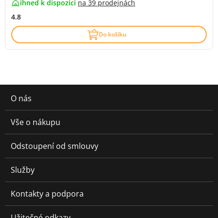
ihned k dispozici
na
39 prodejnách
4.8
Do košíku
O nás
Vše o nákupu
Odstoupení od smlouvy
Služby
Kontakty a podpora
Užitečné odkazy