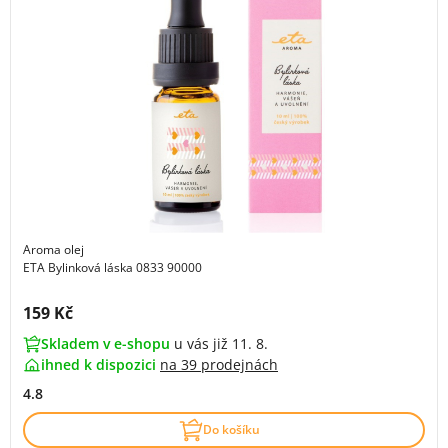
Aroma olej
ETA Bylinková láska 0833 90000
Cena s DPH:
159 Kč
Skladem v e-shopu
u vás již 11. 8.
ihned k dispozici
na
39 prodejnách
4.8
Do košíku