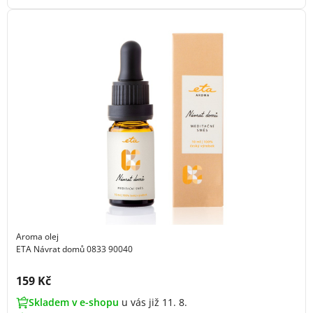
Aroma olej
ETA Návrat domů 0833 90040
Cena s DPH:
159 Kč
Skladem v e-shopu
u vás již 11. 8.