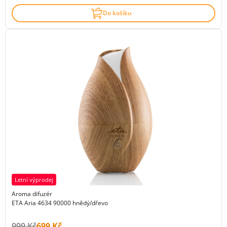
Do košíku
Letní výprodej
Aroma difuzér
ETA Aria 4634 90000 hnědý/dřevo
Původní cena s DPH:
Cena s DPH:
999 Kč
699 Kč